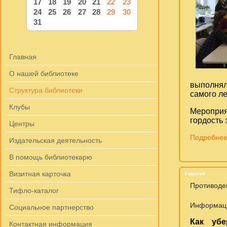
17
18
19
20
21
22
23
24
25
26
27
28
29
30
31
Главная
О нашей библиотеке
выполнял
Структура библиотеки
самого ле
Клубы
Мероприя
гордость 
Центры
Подробнее
Издательская деятельность
В помощь библиотекарю
Визитная карточка
Featured
Противоде
Тифло-каталог
Информац
Социальное партнерство
Как убе
Контактная информация