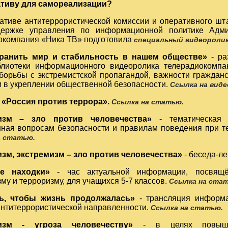
тиву для самореализации?
ативе антитеррористической комиссии и оперативного шт
держке управления по информационной политике Адми
окомпания «Ника ТВ» подготовила
специальный видеороли
хранить мир и стабильность в нашем обществе»
- ра
блиотеки информационного видеоролика телерадиокомп
 борьбы с экстремистской пропагандой, важности гражданс
 в укреплении общественной безопасности.
Ссылка на виде
а
«Россия против террора».
Ссылка на статью.
изм – зло против человечества»
- тематическая 
ная вопросам безопасности и правилам поведения при те
а статью.
зм, экстремизм – зло против человечества»
- беседа-ле
е находки»
- час актуальной информации, посвящё
му и терроризму, для учащихся 5-7 классов.
Ссылка на ста
ь, чтобы жизнь продолжалась»
- трансляция информа
антитеррористической направленности.
Ссылка на статью.
изм - угроза человечеству»
- в целях повыше