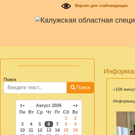
Версия для слабовидящих
Информа
Поиск
Поиск
«108 мину
Информац
‹-
-›
Август 2026
Пн
Вт
Ср
Чт
Пт
Сб
Вс
1
2
3
4
5
6
7
8
9
10
11
12
13
14
15
16