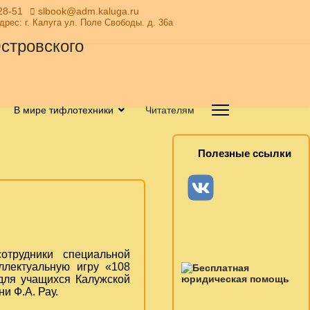
28-51
slbook@adm.kaluga.ru
Адрес: г. Калуга ул. Поле Свободы. д. 36а
В мире тифлотехники
Читателям
Полезные ссылки
отрудники специальной
ллектуальную игру «108
для учащихся Калужской
и Ф.А. Рау.