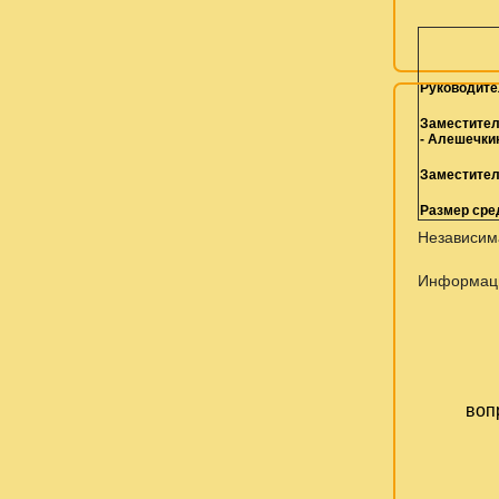
Руководите
Заместител
-
Алешечкин
Заместител
Размер сре
Независима
Информац
воп