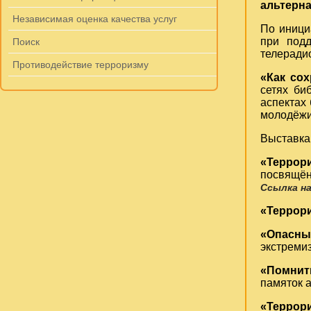
альтерна
Независимая оценка качества услуг
По иници
при под
Поиск
телеради
Противодействие терроризму
«Как со
сетях би
аспектах
молодёжи
Выставк
«Террор
посвящён
Ссылка н
«Террори
«Опасны
экстремиз
«Помнит
памяток 
«Террор