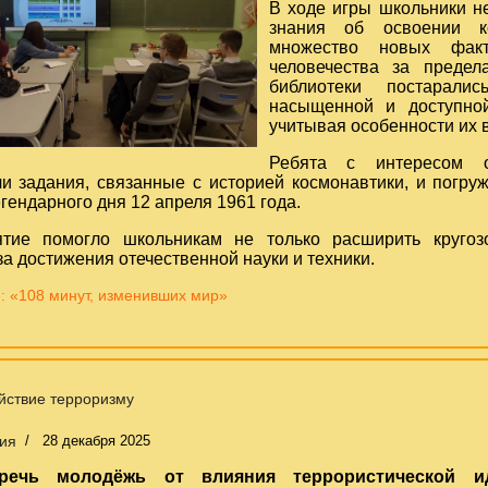
В ходе игры школьники н
знания об освоении к
множество новых фак
человечества за предел
библиотеки постарали
насыщенной и доступной
учитывая особенности их 
Ребята с интересом о
и задания, связанные с историей космонавтики, и погру
гендарного дня 12 апреля 1961 года.
тие помогло школьникам не только расширить кругозо
за достижения отечественной науки и техники.
: «108 минут, изменивших мир»
йствие терроризму
ия
28 декабря 2025
речь молодёжь от влияния террористической 