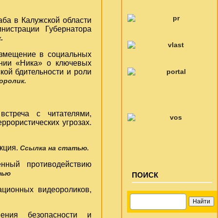
аба в Калужской области
нистрации Губернатора
.
к
змещение в социальных
ании «Ника» о ключевых
кой бдительности и роли
оролик.
встреча с читателями,
ррористических угрозах.
кция.
Ссылка на статью.
нный противодействию
тью
ПОИСК
ционных видеороликов,
ния безопасности и