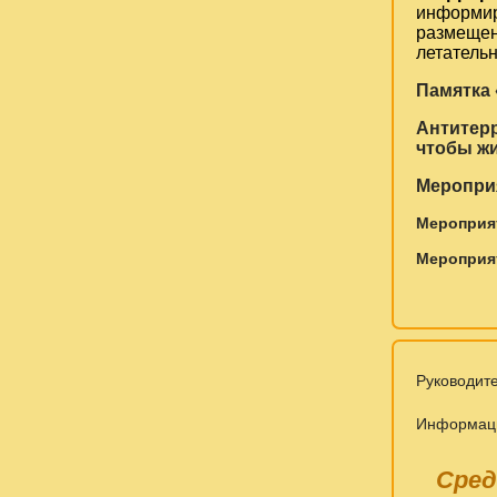
информир
размещен
летатель
Памятка 
Антитерр
чтобы жи
Меропри
Мероприят
Мероприят
Руководит
Информац
Сред