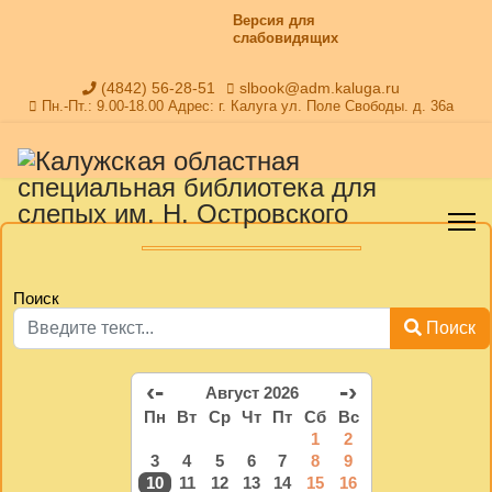
Версия для
слабовидящих
(4842) 56-28-51
slbook@adm.kaluga.ru
Пн.-Пт.: 9.00-18.00 Адрес: г. Калуга ул. Поле Свободы. д. 36а
Поиск
Поиск
‹-
-›
Август 2026
Пн
Вт
Ср
Чт
Пт
Сб
Вс
1
2
3
4
5
6
7
8
9
10
11
12
13
14
15
16