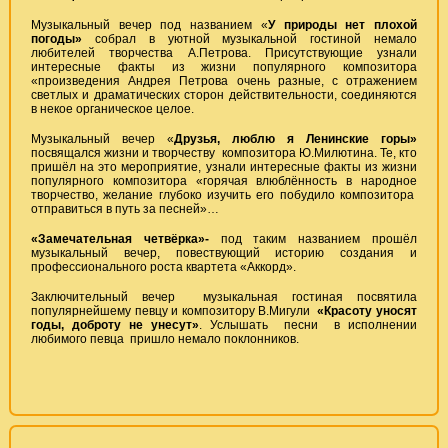
Музыкальный вечер под названием «
У природы нет плохой
погоды»
собрал в уютной музыкальной гостиной немало
любителей творчества А.Петрова. Присутствующие узнали
интересные факты из жизни популярного композитора
«произведения Андрея Петрова очень разные, с отражением
светлых и драматических сторон действительности, соединяются
в некое органическое целое.
Музыкальный вечер «
Друзья, люблю я Ленинские горы»
посвящался жизни и творчеству композитора Ю.Милютина. Те, кто
пришёл на это мероприятие, узнали интересные факты из жизни
популярного композитора «горячая влюблённость в народное
творчество, желание глубоко изучить его побудило композитора
отправиться в путь за песней»…
«Замечательная четвёрка»-
под таким названием прошёл
музыкальный вечер, повествующий историю создания и
профессионального роста квартета «Аккорд».
Заключительный вечер музыкальная гостиная посвятила
популярнейшему певцу и композитору В.Мигули
«Красоту уносят
годы, доброту не унесут»
. Услышать песни в исполнении
любимого певца пришло немало поклонников.