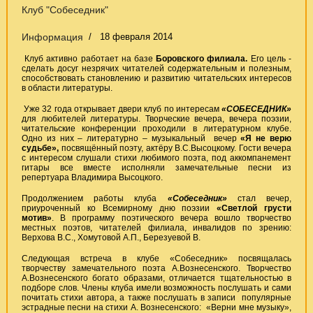
Клуб "Собеседник"
Информация
18 февраля 2014
Клуб активно работает на базе
Боровского филиала.
Его цель -
сделать досуг незрячих читателей содержательным и полезным,
способствовать становлению и развитию читательских интересов
в области литературы.
Уже 32 года открывает двери клуб по интересам
«СОБЕСЕДНИК»
для любителей литературы. Творческие вечера, вечера поэзии,
читательские конференции проходили в литературном клубе.
Одно из них – литературно – музыкальный вечер
«Я не верю
судьбе»,
посвящённый поэту, актёру В.С.Высоцкому. Гости вечера
с интересом слушали стихи любимого поэта, под аккомпанемент
гитары все вместе исполняли замечательные песни из
репертуара Владимира Высоцкого.
Продолжением работы клуба
«Собеседник»
стал вечер,
приуроченный ко Всемирному дню поэзии
«Светлой грусти
мотив»
. В программу поэтического вечера вошло творчество
местных поэтов, читателей филиала, инвалидов по зрению:
Верхова В.С., Хомутовой А.П., Березуевой В.
Следующая встреча в клубе «Собеседник» посвящалась
творчеству замечательного поэта А.Вознесенского. Творчество
А.Вознесенского богато образами, отличается тщательностью в
подборе слов. Члены клуба имели возможность послушать и сами
почитать стихи автора, а также послушать в записи популярные
эстрадные песни на стихи А. Вознесенского: «Верни мне музыку»,