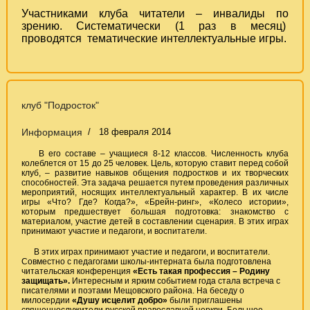
Участниками клуба читатели – инвалиды по
зрению. Систематически (1 раз в месяц)
проводятся тематические интеллектуальные игры.
клуб "Подросток"
Информация
18 февраля 2014
В его составе – учащиеся 8-12 классов. Численность клуба
колеблется от 15 до 25 человек. Цель, которую ставит перед собой
клуб, – развитие навыков общения подростков и их творческих
способностей. Эта задача решается путем проведения различных
мероприятий, носящих интеллектуальный характер. В их числе
игры «Что? Где? Когда?», «Брейн-ринг», «Колесо истории»,
которым предшествует большая подготовка: знакомство с
материалом, участие детей в составлении сценария. В этих играх
принимают участие и педагоги, и воспитатели.
В этих играх принимают участие и педагоги, и воспитатели.
Совместно с педагогами школы-интерната была подготовлена
читательская конференция
«Есть такая профессия – Родину
защищать».
Интересным и ярким событием года стала встреча с
писателями и поэтами Мещовского района. На беседу о
милосердии
«Душу исцелит добро»
были приглашены
священнослужители русской православной церкви. Большое