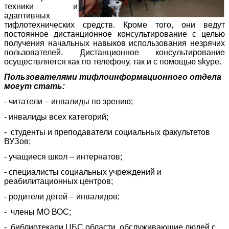
техники и
адаптивных
тифлотехнических средств. Кроме того, они ведут
постоянное дистанционное консультирование с целью
получения начальных навыков использования незрячих
пользователей. Дистанционное консультирование
осуществляется как по телефону, так и с помощью skype.
Пользователями тифлоинформационного отдела
могут стать:
- читатели – инвалиды по зрению;
- инвалиды всех категорий;
- студенты и преподаватели социальных факультетов
ВУЗов;
- учащиеся школ – интернатов;
- специалисты социальных учреждений и
реабилитационных центров;
- родители детей – инвалидов;
- члены МО ВОС;
- библиотекари ЦБС области, обслуживающие людей с