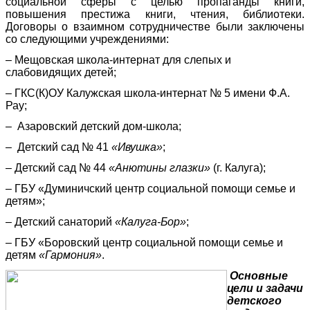
социальной сферы с целью пропаганды книги,
повышения престижа книги, чтения, библиотеки.
Договоры о взаимном сотрудничестве были заключены
со следующими учреждениями:
– Мещовская школа-интернат для слепых и
слабовидящих детей;
– ГКС(К)ОУ Калужская школа-интернат № 5 имени Ф.А.
Рау;
– Азаровский детский дом-школа;
– Детский сад № 41
«Ивушка»
;
– Детский сад № 44
«Анютины глазки»
(г. Калуга);
– ГБУ «Думиничский центр социальной помощи семье и
детям»;
– Детский санаторий
«Калуга-Бор»
;
– ГБУ «Боровский центр социальной помощи семье и
детям
«Гармония»
.
Основные
цели и задачи
детского