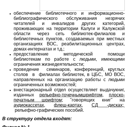
обеспечение библиотечного и
информационно-
библиографического
обслуживания незрячих
читателей и инвалидов других категорий,
проживающих на территории Калуги и Калужской
области через сеть библиотек-филиалов и
библиотечных пунктов, создаваемых при местных
организациях ВОС, реабилитационных центрах,
домах-интернатах и т.д.;
предоставление методической помощи
библиотекам по работе с людьми, имеющими
ограничения жизнедеятельности;
проведение семинаров, конференций, круглых
столов в филиалах библиотек, в ЦБС, МО ВОС,
направленных на организацию работы с людьми
ограниченных возможностей;
внестационарный отдел осуществляет выдачукниг,
изданных
рельефно-точечнымшрифтом,
плоско-
печатным шрифтом
; "говорящих книг" на
аудиокассетах,
флеш-картах,
СД -дисках;
рельефно-графических пособий.
В структуру отдела входят: