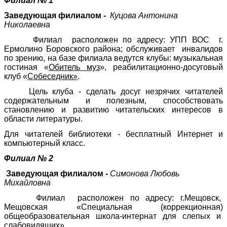
Филиал № 1
Заведующая филиалом
-
Куцова Антонина
Николаевна
Филиал расположен по адресу: УПП ВОС г.
Ермолино Боровского района; обслуживает инвалидов
по зрению, на базе филиала ведутся клубы: музыкальная
гостиная «
Обитель муз
», реабилитационно-досуговый
клуб «
Собеседник»
.
Цель клуба - сделать досуг незрячих читателей
содержательным и полезным, способствовать
становлению и развитию читательских интересов в
области литературы.
Для читателей библиотеки - бесплатный Интернет и
компьютерный класс.
Филиал
№ 2
Заведующая филиалом -
Симонова Любовь
Михайловна
Филиал расположен по адресу: г.Мещовск,
Мещовская «Специальная (коррекционная)
общеобразовательная школа-интернат для слепых и
слабовидящих».