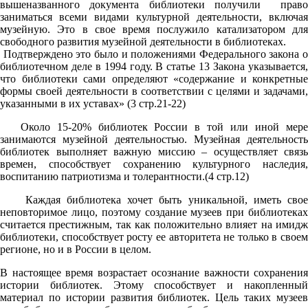
вышеназванного документа библиотеки получили право
заниматься всеми видами культурной деятельности, включая
музейную. Это в свое время послужило катализатором для
свободного развития музейной деятельности в библиотеках.
Подтверждено это было и положениями Федерального закона о
библиотечном деле в 1994 году. В статье 13 Закона указывается,
что библиотеки сами определяют «содержание и конкретные
формы своей деятельности в соответствии с целями и задачами,
указанными в их уставах» (3 стр.21-22)
Около 15-20% библиотек России в той или иной мере
занимаются музейной деятельностью. Музейная деятельность
библиотек выполняет важную миссию – осуществляет связь
времен, способствует сохранению культурного наследия,
воспитанию патриотизма и толерантности.(4 стр.12)
Каждая библиотека хочет быть уникальной, иметь свое
неповторимое лицо, поэтому создание музеев при библиотеках
считается престижным, так как положительно влияет на имидж
библиотеки, способствует росту ее авторитета не только в своем
регионе, но и в России в целом.
В настоящее время возрастает осознание важности сохранения
истории библиотек. Этому способствует и накопленный
материал по истории развития библиотек. Цель таких музеев