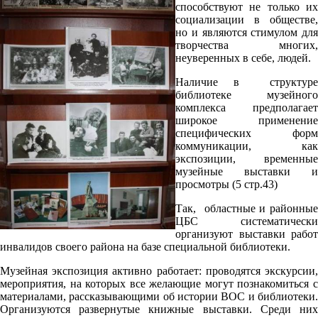
способствуют не только их
социализации в обществе,
но и являются стимулом для
творчества многих,
неуверенных в себе, людей.
Наличие в структуре
библиотеке музейного
комплекса предполагает
широкое применение
специфических форм
коммуникации, как
экспозиции, временные
музейные выставки и
просмотры (5 стр.43)
Так, областные и районные
ЦБС систематически
организуют выставки работ
инвалидов своего района на базе специальной библиотеки.
Музейная экспозиция активно работает: проводятся экскурсии,
мероприятия, на которых все желающие могут познакомиться с
материалами, рассказывающими об истории ВОС и библиотеки.
Организуются развернутые книжные выставки. Среди них