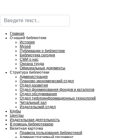
Поиск
Главная
О нашей библиотеке
История
Музей
Публикации о библиотеке
Библиотека сегодня
СМИ о нас
Охрана труда
Официальные документы
Структура библиотеки
Администрация
Планово-экономический отдел
Отдел развития
Отдел формирования фондов и каталогов
Отдел обслуживания
Отдел тифлоинформационных технологий
Читальный зал
Издательский отдел
Клубы
Центры
Издательская деятельность
В помощь библиотекарю
Визитная карточка
Правила пользования библиотекой
Административный регламент