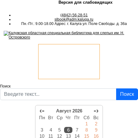
Версия для слабовидящих
(4842) 56-28-51
slbook@adm.kaluga.ru
Пн.-Пт.: 9.00-18.00 Адрес: г. Калуга ул. Поле Свободы. д. 36а
Поиск
Поиск
‹-
-›
Август 2026
Пн
Вт
Ср
Чт
Пт
Сб
Вс
1
2
3
4
5
6
7
8
9
10
11
12
13
14
15
16