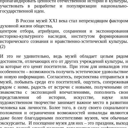
пропагандировать ценности отечественной истории и культуры,
участвовать в разработке и популяризации национально-
государственной идеи.
В России музей XXI века стал непреходящим фактором
духовной жизни общества,
центром отбора, атрибуции, сохранения и экспонирования
историко-культурного наследия, институтом формирования
исторического сознания и нравственно-эстетической культуры.
(2)
И это не удивительно, ведь музей обладает целым рядом
достоинств, отличающих его от других учреждений культуры, и
за которые его ценят посетители. При этом для инвалидов эти
особенности – возможность получить эстетическое удовольствие
и новую информацию. Согласитесь, перспектива отправиться в
музей, побывать среди его посетителей, ощутить, сопереживая
рядом с ними, радость от встречи с новыми, полученными от
знакомства с экспозицией впечатлениями, пополнить свои
представления об истории, искусстве, науке или
художественном творчестве занимает важное место в развитии
человека как личности. Более того, в силу своего социального
положения и ограничения возможностей инвалиды являются
даже более благодарными посетителями музеев, чем обычные
экскурсанты. И посещение музея для них – это праздник, выход