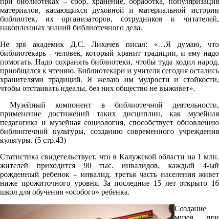
при библиотеках – сбор, хранение, обработка, популяризация
материалов, касающихся духовной и материальной истории
библиотек, их организаторов, сотрудников и читателей,
накопленных знаний библиотечного дела.
Не зря академик Д.С. Лихачев писал: «…Я думаю, что
библиотекарь - человек, который хранит традиции, и ему надо
помогать. Надо сохранять библиотеки, чтобы туда ходил народ,
приобщался к чтению. Библиотекари и учителя сегодня остались
хранителями традиций. Я желаю им мудрости и стойкости,
чтобы отстаивать идеалы, без них общество не выживет».
Музейный компонент в библиотечной деятельности,
применение достижений таких дисциплин, как музейная
педагогика и музейная социология, способствует обновлению
библиотечной культуры, созданию современного учреждения
культуры. (5 стр.43)
Статистика свидетельствует, что в Калужской области на 1 млн.
жителей приходится 90 тыс. инвалидов, каждый 4-ый
рожденный ребенок – инвалид, третья часть населения живет
ниже прожиточного уровня. За последние 15 лет открыто 16
школ для обучения «особого» ребенка.
Создание
музея при