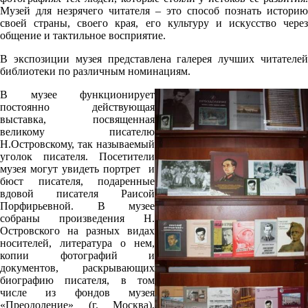
Музей для незрячего читателя – это способ познать историю
своей страны, своего края, его культуру и искусство через
общение и тактильное восприятие.
В экспозиции музея представлена галерея лучших читателей
библиотеки по различным номинациям.
В музее функционирует
постоянно действующая
выставка, посвященная
великому писателю
Н.Островскому, так называемый
уголок писателя. Посетители
музея могут увидеть портрет и
бюст писателя, подаренные
вдовой писателя Раисой
Порфирьевной. В музее
собраны произведения Н.
Островского на разных видах
носителей, литература о нем,
копии фотографий и
документов, раскрывающих
биографию писателя, в том
числе из фондов музея
«Преодоление» (г. Москва),