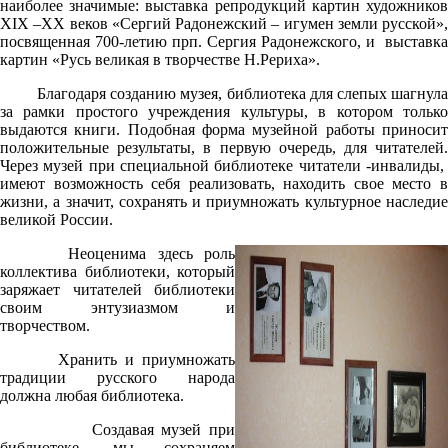
наиболее значимые: выставка репродукций картин художников
XIX –XX веков «Сергий Радонежский – игумен земли русской»,
посвященная 700-летию прп. Сергия Радонежского, и выставка
картин «Русь великая в творчестве Н.Рериха».
Благодаря созданию музея, библиотека для слепых шагнула
за рамки простого учреждения культуры, в котором только
выдаются книги. Подобная форма музейной работы приносит
положительные результаты, в первую очередь, для читателей.
Через музей при специальной библиотеке читатели -инвалиды,
имеют возможность себя реализовать, находить свое место в
жизни, а значит, сохранять и приумножать культурное наследие
великой России.
Неоценима здесь роль
коллектива библиотеки, который
заряжает читателей библиотеки
своим энтузиазмом и
творчеством.
Хранить и приумножать
традиции русского народа
должна любая библиотека.
Создавая музей при
библиотеке, мы сохраняем