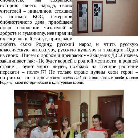
историю своего народа, своих
читателей – инвалидов, стоящих
у истоков ВОС, ветеранов
библиотечного дела, приобщаем
новое поколение читателей к
доброте и гуманизму, невзирая на
их социальный статус, призываем
любить свою Родину, русский народ и чтить русскую
классическую литературу, русскую культуру и традиции. Одно
из своих «Писем о добром и прекрасном» академик Д.С.Лихачёв
заканчивает так: «Не будет корней в родной местности, в родной
стране – будет много людей, похожих на степное растение
перекати – поле».[7] Не только стране нужны свои герои –
патриоты, но и дл
я человека чрезвычайно важно знать и любить сво
Родину, свои исторические и культурные корни.