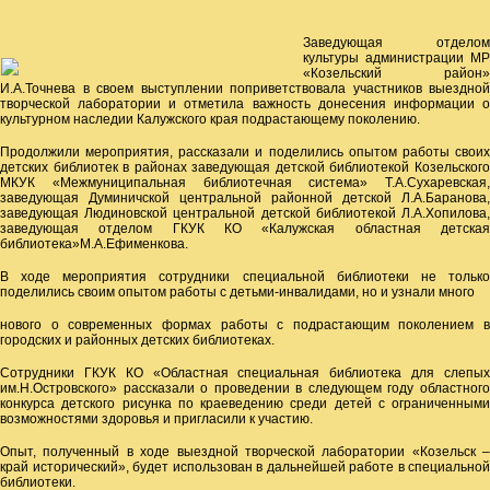
Заведующая отделом
культуры администрации МР
«Козельский район»
И.А.Точнева в своем выступлении поприветствовала участников выездной
творческой лаборатории и отметила важность донесения информации о
культурном наследии Калужского края подрастающему поколению.
Продолжили мероприятия, рассказали и поделились опытом работы своих
детских библиотек в районах заведующая детской библиотекой Козельского
МКУК «Межмуниципальная библиотечная система» Т.А.Сухаревская,
заведующая Думиничской центральной районной детской Л.А.Баранова,
заведующая Людиновской центральной детской библиотекой Л.А.Хопилова,
заведующая отделом ГКУК КО «Калужская областная детская
библиотека»М.А.Ефименкова.
В ходе мероприятия сотрудники специальной библиотеки не только
поделились своим опытом работы с детьми-инвалидами, но и узнали много
нового о современных формах работы с подрастающим поколением в
городских и районных детских библиотеках.
Сотрудники ГКУК КО «Областная специальная библиотека для слепых
им.Н.Островского» рассказали о проведении в следующем году областного
конкурса детского рисунка по краеведению среди детей с ограниченными
возможностями здоровья и пригласили к участию.
Опыт, полученный в ходе выездной творческой лаборатории «Козельск –
край исторический», будет использован в дальнейшей работе в специальной
библиотеки.