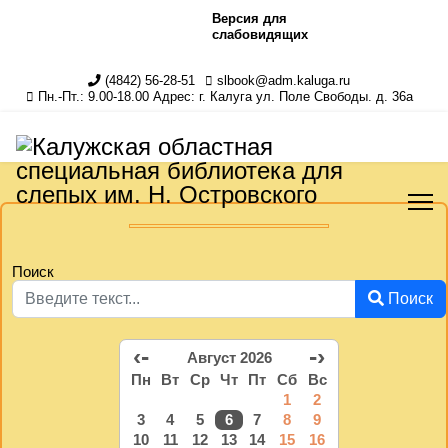
Версия для
слабовидящих
(4842) 56-28-51
slbook@adm.kaluga.ru
Пн.-Пт.: 9.00-18.00 Адрес: г. Калуга ул. Поле Свободы. д. 36а
Поиск
Поиск
‹-
-›
Август 2026
Пн
Вт
Ср
Чт
Пт
Сб
Вс
1
2
3
4
5
6
7
8
9
10
11
12
13
14
15
16