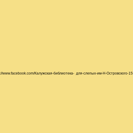
ps://www.facebook.com/Калужская-библиотека- для-слепых-им-Н-Островского-1