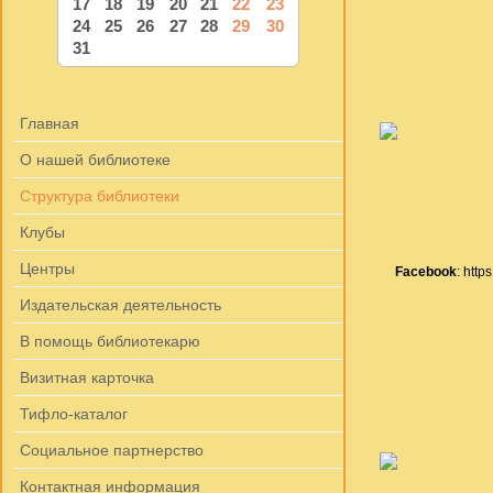
17
18
19
20
21
22
23
24
25
26
27
28
29
30
31
Главная
О нашей библиотеке
Структура библиотеки
Клубы
Центры
Facebook
: htt
Издательская деятельность
В помощь библиотекарю
Визитная карточка
Тифло-каталог
Социальное партнерство
Контактная информация