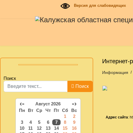
Версия для слабовидящих
Интернет-р
Информация
Поиск
Поиск
‹-
-›
Август 2026
Пн
Вт
Ср
Чт
Пт
Сб
Вс
1
2
Адрес сайта
: h
3
4
5
6
7
8
9
10
11
12
13
14
15
16