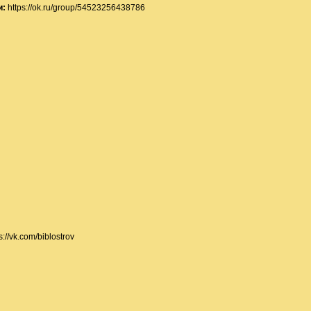
:
https://ok.ru/group/54523256438786
ps://vk.com/biblostrov