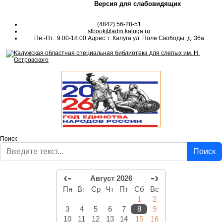
Версия для слабовидящих
(4842) 56-28-51
slbook@adm.kaluga.ru
Пн.-Пт.: 9.00-18.00 Адрес: г. Калуга ул. Поле Свободы. д. 36а
Поиск
Поиск
‹-
-›
Август 2026
Пн
Вт
Ср
Чт
Пт
Сб
Вс
1
2
3
4
5
6
7
8
9
10
11
12
13
14
15
16