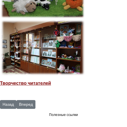
Творчество читателей
Предыдущий: Новые тифлотехнические средства
Следующий: Цикл мероприятий. "Правовой экспресс: от 
Назад
Вперед
Полезные ссылки