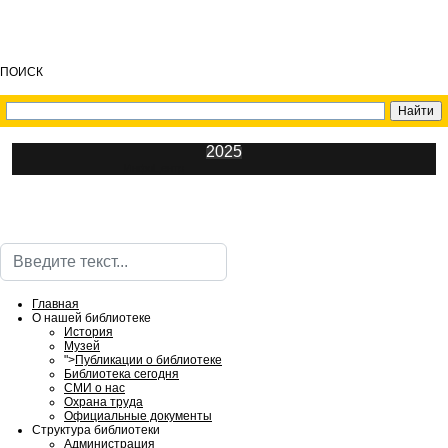
ПОИСК
2025
ИнфоЦентр
Поиск
Главная
О нашей библиотеке
История
Музей
">
Публикации о библиотеке
Библиотека сегодня
СМИ о нас
Охрана труда
Официальные документы
Структура библиотеки
Администрация