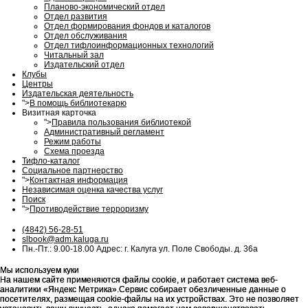
Планово-экономический отдел
Отдел развития
Отдел формирования фондов и каталогов
Отдел обслуживания
Отдел тифлоинформационных технологий
Читальный зал
Издательский отдел
Клубы
Центры
Издательская деятельность
">
В помощь библиотекарю
Визитная карточка
">
Правила пользования библиотекой
Административный регламент
Режим работы
Схема проезда
Тифло-каталог
Социальное партнерство
">
Контактная информация
Независимая оценка качества услуг
Поиск
">
Противодействие терроризму
(4842) 56-28-51
slbook@adm.kaluga.ru
Пн.-Пт.: 9.00-18.00 Адрес: г. Калуга ул. Поле Свободы. д. 36а
Мы используем куки
Мы используем куки
На нашем сайте применяются файлы cookie, и работает система веб-
На нашем сайте применяются файлы cookie, и работает система веб-
аналитики «Яндекс Метрика».Сервис собирает обезличенные данные о
аналитики «Яндекс Метрика».Сервис собирает обезличенные данные о
посетителях, размещая cookie-файлы на их устройствах. Это не позволяет
посетителях, размещая cookie-файлы на их устройствах. Это не позволяет