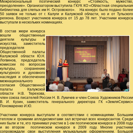
Межрегиональный поэтический конкурс «Стойкость, мужество,
преодоление». Организатором выступила ГКУК КО «Областная специальная
библиотека для слепых им Н. Островского». На конкурс было подано более
50 заявок не только от г. Калуги и Калужской области, но и от Тульского
региона. Возраст участников конкурса от 15 до 78 лет. Участники конкурса
выступали в нескольких номинациях.
В состав жюри конкурса
вошли общественные
деятели культуры и
искусства, заместитель
председателя
Общественной палаты
Калужской области Ю.Н.
Логвинов, председатель
комиссии по вопросам
культуры, сохранению
культурного и духовного
наследия и обеспечению
межнационального
согласия Общественной
палаты Калужской
области Н.В. Терехова,
член союза писателей России Н. В. Лукичев и член Союза Художников России
В. И. Кузин, заместитель генерального директора ГК «ЗемляСервис»
Пономаренко И.Ю.
Участники конкурса выступали в соответствии с номинациями. Большим
теплом и громкими аплодисментами зал встречал всех конкурсантов. Среди
них были и те, кто принимал участие в 1-ом поэтическом конкурсе в 2008 году
и во втором поэтическом конкурсе в 2009 году. Многие участники
сопровождали свои выступления музыкальным оформлением. Большой