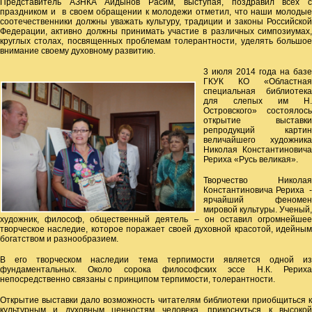
Представитель АЗНКА Айдынов Расим, выступая, поздравил всех с
праздником и в своем обращении к молодежи отметил, что наши молодые
соотечественники должны уважать культуру, традиции и законы Российской
Федерации, активно должны принимать участие в различных симпозиумах,
круглых столах, посвященных проблемам толерантности, уделять большое
внимание своему духовному развитию.
3 июля 2014 года на базе
ГКУК КО «Областная
специальная библиотека
для слепых им Н.
Островского» состоялось
открытие выставки
репродукций картин
величайшего художника
Николая Константиновича
Рериха «Русь великая».
Творчество Николая
Константиновича Рериха -
ярчайший феномен
мировой культуры. Ученый,
художник, философ, общественный деятель – он оставил огромнейшее
творческое наследие, которое поражает своей духовной красотой, идейным
богатством и разнообразием.
В его творческом наследии тема терпимости является одной из
фундаментальных. Около сорока философских эссе Н.К. Рериха
непосредственно связаны с принципом терпимости, толерантности.
Открытие выставки дало возможность читателям библиотеки приобщиться к
культурным и духовным ценностям человека, прикоснуться к высокой