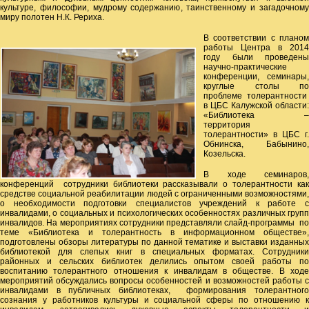
культуре, философии, мудрому содержанию, таинственному и загадочному
миру полотен Н.К. Рериха.
В соответствии с планом
работы Центра в 2014
году были проведены
научно-практические
конференции, семинары,
круглые столы по
проблеме толерантности
в ЦБС Калужской области:
«Библиотека –
территория
толерантности» в ЦБС г.
Обнинска, Бабынино,
Козельска.
В ходе семинаров,
конференций сотрудники библиотеки рассказывали о толерантности как
средстве социальной реабилитации людей с ограниченными возможностями,
о необходимости подготовки специалистов учреждений к работе с
инвалидами, о социальных и психологических особенностях различных групп
инвалидов. На мероприятиях сотрудники представляли слайд-программы по
теме «Библиотека и толерантность в информационном обществе»,
подготовлены обзоры литературы по данной тематике и выставки изданных
библиотекой для слепых книг в специальных форматах. Сотрудники
районных и сельских библиотек делились опытом своей работы по
воспитанию толерантного отношения к инвалидам в обществе. В ходе
мероприятий обсуждались вопросы особенностей и возможностей работы с
инвалидами в публичных библиотеках, формирования толерантного
сознания у работников культуры и социальной сферы по отношению к