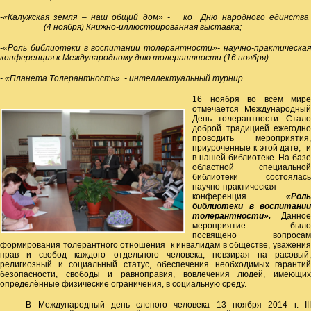
-«Калужская земля – наш общий дом» - ко Дню народного единства
(4 ноября) Книжно-иллюстрированная выставка;
-«Роль библиотеки в воспитании толерантности»- научно-практическая
конференция к Международному дню толерантности (16 ноября)
- «Планета Толерантность» - интеллектуальный турнир.
16 ноября во всем мире
отмечается Международный
День толерантности. Стало
доброй традицией ежегодно
проводить мероприятия,
приуроченные к этой дате, и
в нашей библиотеке. На базе
областной специальной
библиотеки состоялась
научно-практическая
конференция
«Роль
библиотеки в воспитании
толерантности».
Данное
мероприятие было
посвящено вопросам
формирования толерантного отношения к инвалидам в обществе, уважения
прав и свобод каждого отдельного человека, невзирая на расовый,
религиозный и социальный статус, обеспечения необходимых гарантий
безопасности, свободы и равноправия, вовлечения людей, имеющих
определённые физические ограничения, в социальную среду.
В Международный день слепого человека 13 ноября 2014 г. III