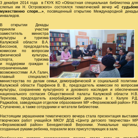
3 декабря 2014 года в ГКУК КО «Областная специальная библиотека для
слепых им Н. Островского» состоялся тематический вечер
«С судьбою
мужественно споря…»
, посвященный открытию Международной декад
инвалидов.
В открытии Декады
приняли участие
заместитель министра
культуры и туризма
Калужской области В.А.
Бессонов, председатель
комиссии по вопросам
физической культуры,
спорта, туризма
и поддержки граждан с
ограниченными
возможностями А.А. Галич,
главный специалист
министерства по делам семьи, демографической и социальной политики
Калужской области Парфенов В. В., председатель комиссии по вопросам
культуры, сохранению культурного и духовного наследия и обеспечения
национального согласия Общественной палаты Калужской области Н.В.
Терехова, председатель азербайджанской диаспоры в г. Калуге Р.Д.
Раджабов, заведующая отделом образования МР «Ферзиковский район» Р.В.
Ступаченко, а также сотрудники и читатели библиотеки.
Настоящим украшением тематического вечера стала презентация выставки
творческих работ учащейся МКОУ ДОД «Центр детского творчества» МР
«Ферзиковский район» Бенедиктовой Вероники. Уникальные картины,
созданные руками ребенка, поразили всех присутствующих в зале.