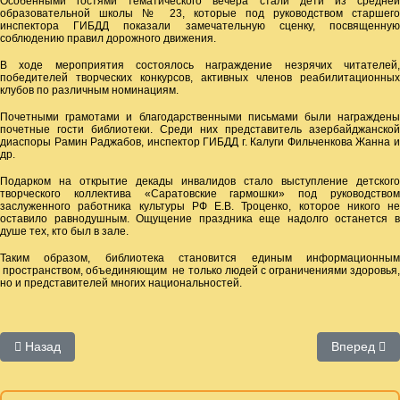
Особенными гостями тематического вечера стали дети из средней
образовательной школы № 23, которые под руководством старшего
инспектора ГИБДД показали замечательную сценку, посвященную
соблюдению правил дорожного движения.
В ходе мероприятия состоялось награждение незрячих читателей,
победителей творческих конкурсов, активных членов реабилитационных
клубов по различным номинациям.
Почетными грамотами и благодарственными письмами были награждены
почетные гости библиотеки. Среди них представитель азербайджанской
диаспоры Рамин Раджабов, инспектор ГИБДД г. Калуги Фильченкова Жанна и
др.
Подарком на открытие декады инвалидов стало выступление детского
творческого коллектива «Саратовские гармошки» под руководством
заслуженного работника культуры РФ Е.В. Троценко, которое никого не
оставило равнодушным. Ощущение праздника еще надолго останется в
душе тех, кто был в зале.
Таким образом, библиотека становится единым информационным
пространством, объединяющим не только людей с ограничениями здоровья,
но и представителей многих национальностей.
Предыдущий: 2014 год
Следующий:
Назад
Вперед