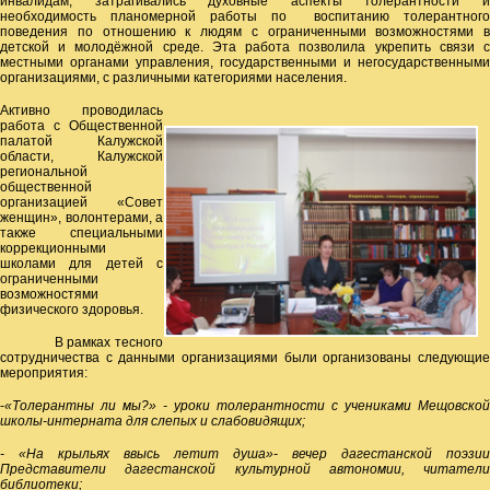
инвалидам, затрагивались духовные аспекты толерантности и
необходимость планомерной работы по воспитанию толерантного
поведения по отношению к людям с ограниченными возможностями в
детской и молодёжной среде. Эта работа позволила укрепить связи с
местными органами управления, государственными и негосударственными
организациями, с различными категориями населения.
Активно проводилась
работа с Общественной
палатой Калужской
области, Калужской
региональной
общественной
организацией «Совет
женщин», волонтерами, а
также специальными
коррекционными
школами для детей с
ограниченными
возможностями
физического здоровья.
В рамках тесного
сотрудничества с данными организациями были организованы следующие
мероприятия:
-
«Толерантны ли мы?» - уроки толерантности с учениками Мещовской
школы-интерната для слепых и слабовидящих;
- «На крыльях ввысь летит душа»- вечер дагестанской поэзии
Представители дагестанской культурной автономии, читатели
библиотеки;