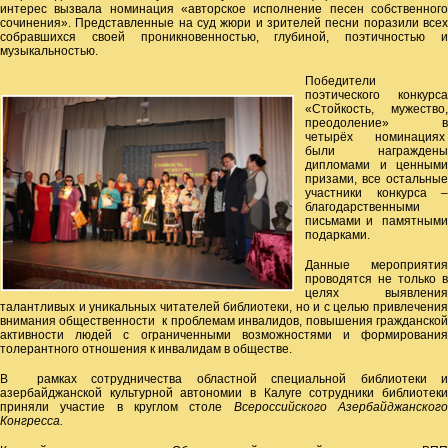
интерес вызвала номинация «авторское исполнение песен собственного
сочинения». Представленные на суд жюри и зрителей песни поразили всех
собравшихся своей проникновенностью, глубиной, поэтичностью и
музыкальностью.
Победители
поэтического конкурса
«Стойкость, мужество,
преодоление» в
четырёх номинациях
были награждены
дипломами и ценными
призами, все остальные
участники конкурса –
благодарственными
письмами и памятными
подарками.
Данные мероприятия
проводятся не только в
целях выявления
талантливых и уникальных читателей библиотеки, но и с целью привлечения
внимания общественности к проблемам инвалидов, повышения гражданской
активности людей с ограниченными возможностями и формирования
толерантного отношения к инвалидам в обществе.
В рамках сотрудничества областной специальной библиотеки и
азербайджанской культурной автономии в Калуге сотрудники библиотеки
приняли участие в круглом столе
Всероссийского Азербайджанског
Конгресса.