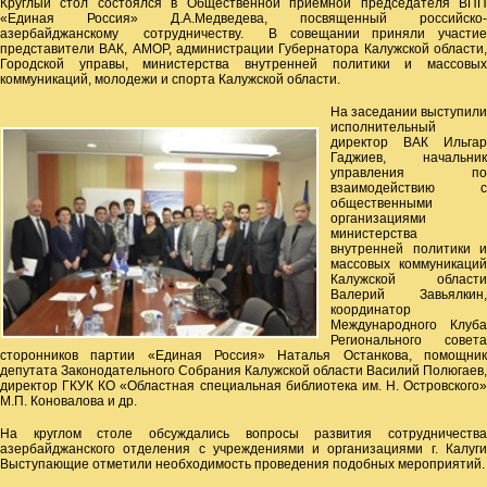
Круглый стол состоялся в Общественной приемной председателя ВПП
«Единая Россия» Д.А.Медведева, посвященный российско-
азербайджанскому сотрудничеству. В совещании приняли участие
представители ВАК, АМОР, администрации Губернатора Калужской области,
Городской управы, министерства внутренней политики и массовых
коммуникаций, молодежи и спорта Калужской области.
На заседании выступили
исполнительный
директор ВАК Ильгар
Гаджиев, начальник
управления по
взаимодействию с
общественными
организациями
министерства
внутренней политики и
массовых коммуникаций
Калужской области
Валерий Завьялкин,
координатор
Международного Клуба
Регионального совета
сторонников партии «Единая Россия» Наталья Останкова, помощник
депутата Законодательного Собрания Калужской области Василий Полюгаев,
директор ГКУК КО «Областная специальная библиотека им. Н. Островского»
М.П. Коновалова и др.
На круглом столе обсуждались вопросы развития сотрудничества
азербайджанского отделения с учреждениями и организациями г. Калуги
Выступающие отметили необходимость проведения подобных мероприятий.