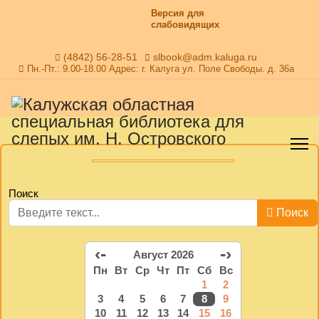
Версия для
слабовидящих
(4842) 56-28-51
slbook@adm.kaluga.ru
Пн.-Пт.: 9.00-18.00 Адрес: г. Калуга ул. Поле Свободы. д. 36а
Поиск
Поиск
‹-
-›
Август 2026
Пн
Вт
Ср
Чт
Пт
Сб
Вс
1
2
3
4
5
6
7
8
9
10
11
12
13
14
15
16