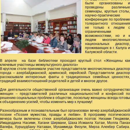
были организованы и
проведены различные
семинары, круглые столы,
научно-практические
конференции по проблеме
толерантного отношения
не только к людям с
ограниченными
возможностями, но и к
людям многочисленных
национальных диаспор,
проживающих в г. Калуга и
Калужской области.
В апреле на базе библиотеки проходил круглый стол «Женщины как
ключевые участницы межкультурного диалога»
В круглом столе принимали участие представители многочисленных диаспор
города – азербайджанской, армянской, еврейской. Представители диаспор
рассказывали интересные факты о традиционных семейных ценностях,
традиций взаимоотношений родителей и детей и многое другое.
Для деятельности общественной организации очень важно сотрудничество
женщин – представителей различных национальностей и конфессий по
решению социальных проблем в обществе, поскольку женщины всегда готовы
к объединению усилий, чтобы изменить мир к лучшему!
Разнообразным и познавательным был организован вечер азербайджанской
поэзии «Поэзия мужества, правды и любви». В программу поэтического
вечера были включены стихи азербайджанских поэтов: Низами Гянджеви,
Имадеддина Насими, Хагани Ширвани, Шаха Исмаила Хатаи, Молла Панах
Вагифа, Хуршудбану Натаван, Мухаммеда Физули, Мирза Алекбер Сабира.