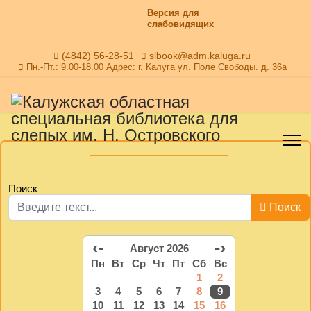
Версия для
слабовидящих
(4842) 56-28-51
slbook@adm.kaluga.ru
Пн.-Пт.: 9.00-18.00 Адрес: г. Калуга ул. Поле Свободы. д. 36а
Поиск
Поиск
‹-
-›
Август 2026
Пн
Вт
Ср
Чт
Пт
Сб
Вс
1
2
3
4
5
6
7
8
9
10
11
12
13
14
15
16