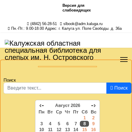
Версия для
слабовидящих
(4842) 56-28-51
slbook@adm.kaluga.ru
Пн.-Пт.: 9.00-18.00 Адрес: г. Калуга ул. Поле Свободы. д. 36а
Поиск
Поиск
‹-
-›
Август 2026
Пн
Вт
Ср
Чт
Пт
Сб
Вс
1
2
3
4
5
6
7
8
9
10
11
12
13
14
15
16