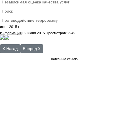
Независимая оценка качества услуг
Поиск
Противодействие терроризму
июнь 2015 г.
Информация
09 июня 2015
Просмотров: 2949
Предыдущий: Информация о подготовке к выборам 2015
Следующий: май 2015 г.
Назад
Вперед
Полезные ссылки