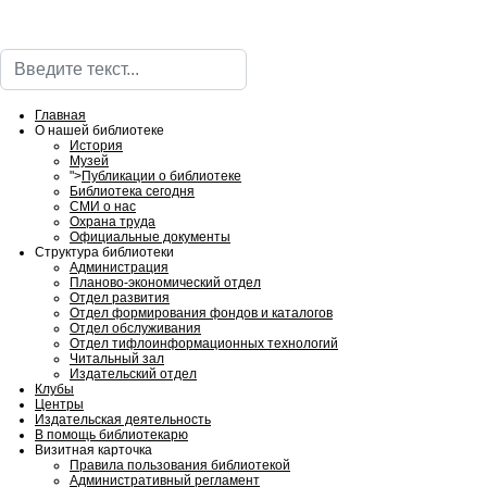
Поиск
Главная
О нашей библиотеке
История
Музей
">
Публикации о библиотеке
Библиотека сегодня
СМИ о нас
Охрана труда
Официальные документы
Структура библиотеки
Администрация
Планово-экономический отдел
Отдел развития
Отдел формирования фондов и каталогов
Отдел обслуживания
Отдел тифлоинформационных технологий
Читальный зал
Издательский отдел
Клубы
Центры
Издательская деятельность
В помощь библиотекарю
Визитная карточка
Правила пользования библиотекой
Административный регламент