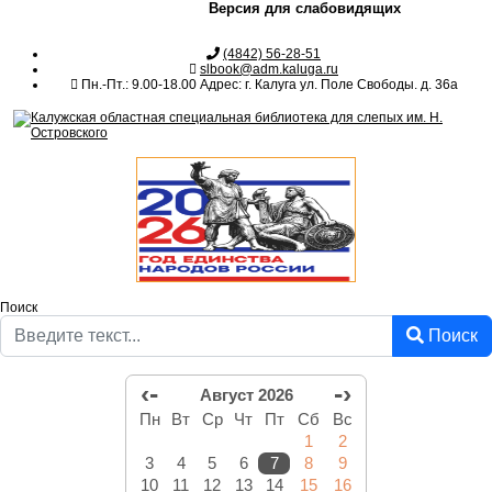
Версия для слабовидящих
(4842) 56-28-51
slbook@adm.kaluga.ru
Пн.-Пт.: 9.00-18.00 Адрес: г. Калуга ул. Поле Свободы. д. 36а
Поиск
Поиск
‹-
-›
Август 2026
Пн
Вт
Ср
Чт
Пт
Сб
Вс
1
2
3
4
5
6
7
8
9
10
11
12
13
14
15
16