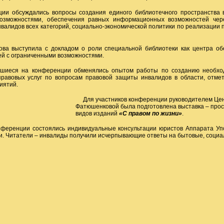
обсуждались вопросы создания единого библиотечного пространства в
озможностями, обеспечения равных информационных возможностей чер
нвалидов всех категорий, социально-экономической политики по реализации 
 выступила с докладом о роли специальной библиотеки как центра об
й с ограниченными возможностями.
я на конференции обменялись опытом работы по созданию необход
равовых услуг по вопросам правовой защиты инвалидов в области, отме
иятий.
Для участников конференции руководителем Цен
Фатюшенковой была подготовлена выставка – прос
видов изданий
«С правом по жизни»
.
енции состоялись индивидуальные консультации юристов Аппарата Упо
и. Читатели – инвалиды получили исчерпывающие ответы на бытовые, социа
2016 г.