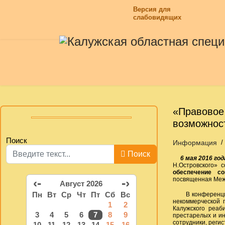
Версия для
слабовидящих
«Правовое
возможнос
Поиск
Информация
Поиск
6 мая 2016 год
Н.Островского» 
обеспечение с
‹-
-›
посвященная Меж
Август 2026
Пн
Вт
Ср
Чт
Пт
Сб
Вс
В конференции п
некоммерческой 
1
2
Калужского реаб
3
4
5
6
7
8
9
престарелых и ин
сотрудники, реги
10
11
12
13
14
15
16