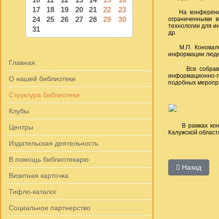
17
18
19
20
21
22
23
На конференции 
24
25
26
27
28
29
30
ограниченными в
технологии для и
31
др.
М.П. Коновалова
информации люде
Главная
Все собравшиес
информационно-п
О нашей библиотеке
подобных меропр
Структура библиотеки
Клубы
В рамках конфер
Центры
Калужской област
Издательская деятельность
В помощь библиотекарю
Предыдущий: 
Назад
Визитная карточка
Тифло-каталог
Социальное партнерство