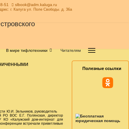
28-51
slbook@adm.kaluga.ru
Адрес: г. Калуга ул. Поле Свободы. д. 36а
В мире тифлотехники
Читателям
аниченными
Полезные ссылки
сти Ю.И. Зельников, руководитель
й РО ВОС Е.Г. Полянская, директор
БУ КО «Калужский дом-интернат для
в конференции встречали приветливые