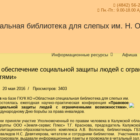
(4842) 56-
Пн.-Пт.: 9.00-18.00 
Информационные ресурсы
Афиша
 обеспечение социальной защиты людей с огр
тями»
20 мая 2016
Просмотров: 3403
а
на базе ГКУК КО «Областная специальная библиотека для слепых им.
состоялась ежегодная научно-практическая конференция
«Правовое
оциальной защиты людей с ограниченными возможностями»
,
дународному Дню борьбы за права инвалидов.
риняли участие Уполномоченный по правам человека в Калужской обла
группы ООО «Земля-сервис Плюс» Т.Г. Краснова, председатель Калужско
илитационно-образовательного комплекса А.В. Волохов, библиотекарь Г
валидов Н.С. Девятиярова, читатели и сотрудники библиотеки. Участнико
стрировали, выдавали информационные пакеты и провожали в читальный зал.