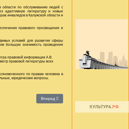
 области по обслуживанию людей с
ез адаптивную литературу и новые
прав инвалидов в Калужской области и
еспечения правового просвещения и
имых условий для развития сферы
тив большую значимость проведения
тра правовой информации А.В.
мотр правовой литературы всех
лномоченного по правам человека в
льные, юридические вопросы.
Следующий: «Евангелие – Книга Жизни. Чита
Вперед