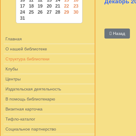
Декабрь 2
17
18
19
20
21
22
23
24
25
26
27
28
29
30
31
Предыдущий:
Назад
Главная
О нашей библиотеке
Структура библиотеки
Клубы
Центры
Издательская деятельность
В помощь библиотекарю
Визитная карточка
Тифло-каталог
Социальное партнерство