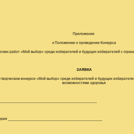
Приложение
к Положению о проведении Конкурса
еских работ «Мой выбор» среди избирателей и будущих избирателей с огр
ЗАЯВКА
в творческом конкурсе «Мой выбор» среди избирателей и будущих избирател
возможностями здоровья
а _______________________________________________
гория _____________________________________________