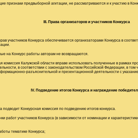
ие признаки предвыборной агитации, не рассматриваются и к участию в Конк
III
. Права организаторов и участников Конкурса
прав участников Конкурса обеспечивается организаторами Конкурса в соотве
ерации.
ные на Конкурс работы авторам не возвращаются.
ая комиссия Калужской области вправе использовать полученные в рамках пр
ельности, в соответствии с законодательством Российской Федерации, в том 
нформационно-разъяснительной и презентационной деятельности с указание
IV
. Подведение итогов Конкурса и награждение победите
са подводит Конкурсная комиссия по подведению итогов конкурса.
нки работ участников Конкурса (в зависимости от номинации и характеристик
аботы тематике Конкурса;