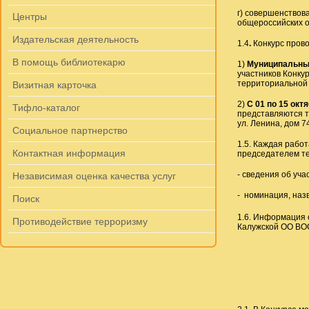
г) совершенствов
Центры
общероссийских о
Издательская деятельность
1.4
.
Конкурс прово
В помощь библиотекарю
1)
Муниципальны
участников Конку
территориальной 
Визитная карточка
2)
С 01 по 15 окт
Тифло-каталог
представляются т
ул. Ленина, дом 7
Социальное партнерство
1.5. Каждая работ
Контактная информация
председателем те
- сведения об уча
Независимая оценка качества услуг
- номинация, наз
Поиск
1.6. Информация 
Противодействие терроризму
Калужской ОО ВО