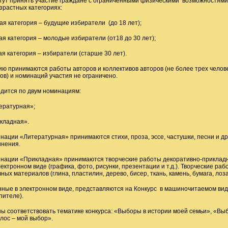
могут принять участие граждане с ограниченными физическими возможностям
озрастных категориях:
ая категория – будущие избиратели (до 18 лет);
ая категория – молодые избиратели (от18 до 30 лет);
ая категория – избиратели (старше 30 лет).
ию принимаются работы авторов и коллективов авторов (не более трех челове
ов) и номинаций участия не ограничено.
одится по двум номинациям:
ературная»;
кладная».
инации «Литературная» принимаются стихи, проза, эссе, частушки, песни и 
инения.
инации «Прикладная» принимаются творческие работы декоративно-прикладно
ктронном виде (графика, фото, рисунки, презентации и т.д.). Творческие раб
ных материалов (глина, пластилин, дерево, бисер, ткань, камень, бумага, лоза
ные в электронном виде, представляются на Конкурс в машиночитаемом вид
пителе).
ны соответствовать тематике конкурса: «Выборы в истории моей семьи», «Вы
лос – мой выбор».