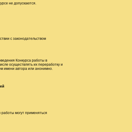
урсе не допускаются.
тствии с законодательством
оведения Конкурса работы в
числе осуществлять их переработку и
м имени автора или анонимно.
лей
и работы могут применяться