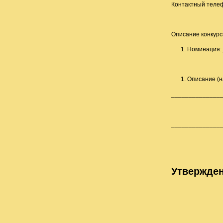
Контактный теле
Описание конкурс
Номинация:
Описание (на
______________
______________
Утвержде