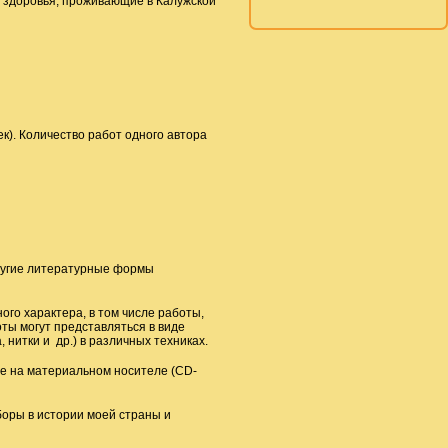
и здоровья, проживающие в Калужской
к). Количество работ одного автора
другие литературные формы
го характера, в том числе работы,
оты могут представляться в виде
, нитки и др.) в различных техниках.
е на материальном носителе (CD-
боры в истории моей страны и