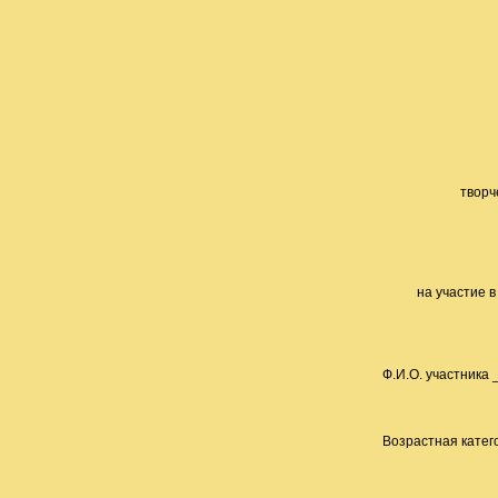
творч
на участие 
Ф.И.О. участник
Возрастная кате