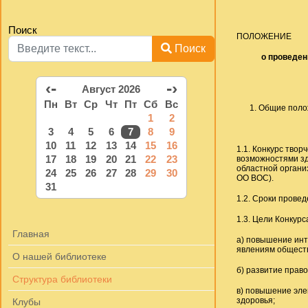
Поиск
ПОЛОЖЕНИЕ
Поиск
о проведен
‹-
-›
Август 2026
Пн
Вт
Ср
Чт
Пт
Сб
Вс
Общие поло
1
2
3
4
5
6
7
8
9
10
11
12
13
14
15
16
1.1. Конкурс тво
17
18
19
20
21
22
23
возможностями зд
областной органи
24
25
26
27
28
29
30
ОО ВОС).
31
1.2. Сроки прове
1.3. Цели Конкурс
Главная
а) повышение инт
явлениям обществ
О нашей библиотеке
б) развитие прав
Структура библиотеки
в) повышение эле
здоровья;
Клубы