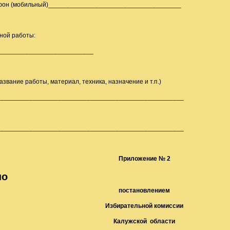
фон (мобильный)_____________________________________
ной работы:
 __________________________
звание работы, материал, техника, назначение и т.п.)
____________________________________________________
____________________________________________________
Приложение № 2
но
постановлением
Избирательной комиссии
Калужской области