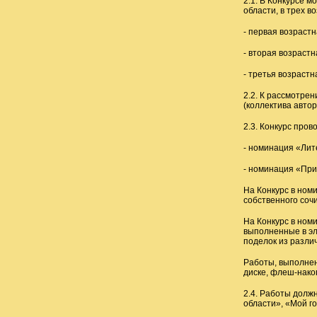
2.1. В Конкурсе 
области, в трех в
- первая возрастн
- вторая возрастн
- третья возрастн
2.2. К рассмотрен
(коллектива автор
2.3. Конкурс пров
- номинация «Лит
- номинация «При
На Конкурс в ном
собственного соч
На Конкурс в ном
выполненные в эле
поделок из различ
Работы, выполнен
диске, флеш-нако
2.4. Работы долж
области», «Мой го