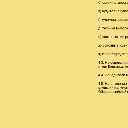
б) оригинальность
в) аудитория (уча
г) художественна
д) техника выпол
е) соответствие 
ж) основные идеи,
з) способ предст
4.3. На основани
итоги Конкурса, 
4.4. Победители 
4.5. Награждение
комиссии Калужск
Общероссийской 