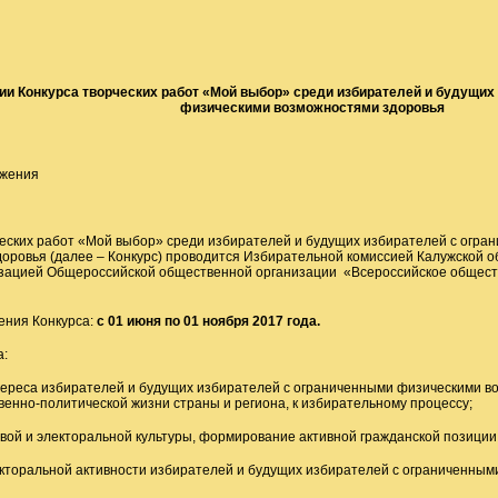
ии Конкурса творческих работ «Мой выбор» среди избирателей и будущих
физическими возможностями здоровья
жения
рческих работ «Мой выбор» среди избирателей и будущих избирателей с огр
оровья (далее – Конкурс) проводится Избирательной комиссией Калужской о
зацией Общероссийской общественной организации «Всероссийское обществ
дения Конкурса:
с 01 июня по 01 ноября 2017 года.
а:
ереса избирателей и будущих избирателей с ограниченными физическими во
енно-политической жизни страны и региона, к избирательному процессу;
овой и электоральной культуры, формирование активной гражданской позиции
кторальной активности избирателей и будущих избирателей с ограниченны