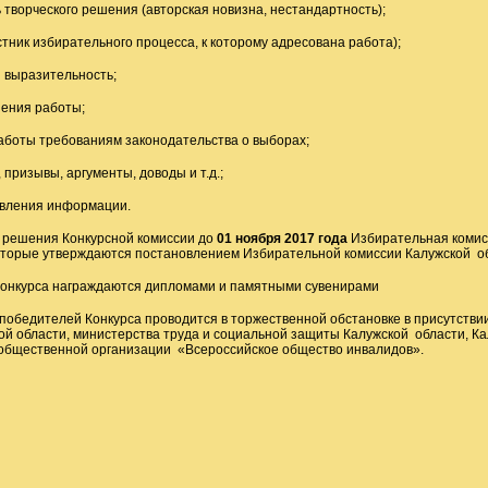
 творческого решения (авторская новизна, нестандартность);
стник избирательного процесса, к которому адресована работа);
я выразительность;
нения работы;
работы требованиям законодательства о выборах;
 призывы, аргументы, доводы и т.д.;
авления информации.
и решения Конкурсной комиссии до
01 ноября 2017 года
Избирательная комис
которые утверждаются постановлением Избирательной комиссии Калужской о
Конкурса награждаются дипломами и памятными сувенирами
 победителей Конкурса проводится в торжественной обстановке в присутств
ой области, министерства труда и социальной защиты Калужской области, К
общественной организации «Всероссийское общество инвалидов».