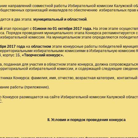
ание направлений совместной работы Избирательной комиссии Калужской об
бщественных организаций инвалидов по обеспечению избирательных прав 
дится в два этапа:
муниципальный и областной
.
й
этап проходит с
01июня по 01 октября 2017 года.
На этом этапе осуществл
рса. Порядок проведения муниципального этапа Конкурса регламентируется
избирательной комиссии. На муниципальном этапе определяются победители
ября 2017 года
на
областном
этапе конкурсные работы победителей муницип
ерриториальными избирательными комиссиями в Избирательную комиссию Калу
4, корпус 1Б,
«Творческий конкурс».
а, поданная для участия в областном этапе конкурса, должна сопровождатьс
рриториальной избирательной комиссии, и содержащей следующие сведени
стниках Конкурса: фамилия, имя, отчество, возрастная категория, контактны
вание работы (приложение).
о Конкурсе размещается на сайте Избирательной комиссии Калужской област
С.
II
. Условия и порядок проведения конкурса