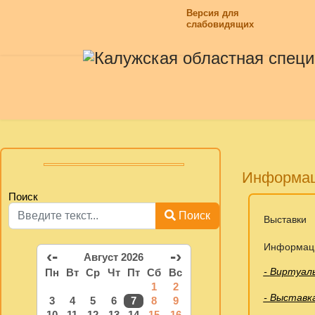
Версия для
слабовидящих
Информа
Поиск
Поиск
Выставки
Информац
‹-
-›
Август 2026
-
Виртуаль
Пн
Вт
Ср
Чт
Пт
Сб
Вс
1
2
- Выставк
3
4
5
6
7
8
9
10
11
12
13
14
15
16