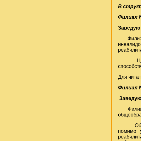
В струк
Филиал 
Заведую
Филиал р
инвалидов
реабилит
Цель кл
способств
Для читат
Филиал
Заведую
Филиал р
общеобра
Обслужив
помимо у
реабилита