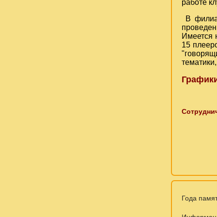
работе кл
В филиал
проведен
Имеется 
15 плеер
"говорящ
тематики,
Графики
Сотрудни
Года памят
Информац