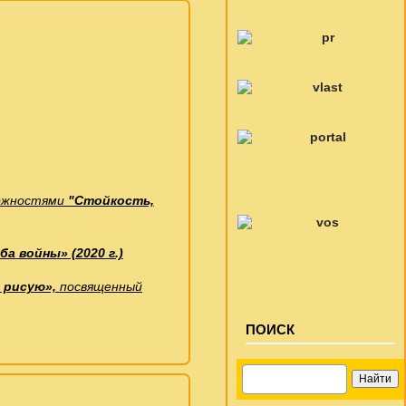
можностями
"Стойкость,
а войны» (2020 г.)
я рисую»,
посвященный
ПОИСК