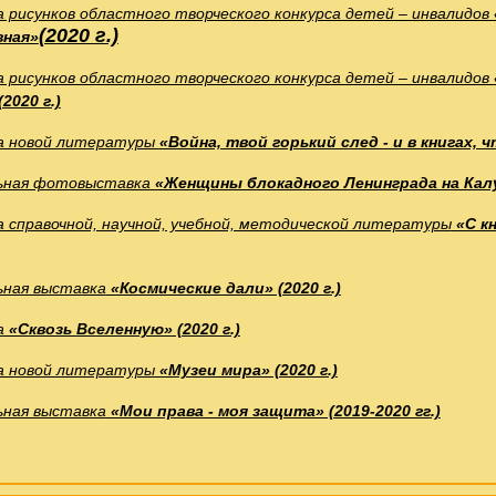
а рисунков областного творческого конкурса детей – инвалидов
(2020 г.)
вная»
 рисунков областного творческого конкурса детей – инвалидов
2020 г.)
а новой литературы
«Война, твой горький след - и в книгах, 
ьная фотовыставка
«Женщины блокадного Ленинграда на Кал
 справочной, научной, учебной, методической литературы
«С кн
ная выставка
«Космические дали» (2020 г.)
а
«Сквозь Вселенную» (2020 г.)
а новой литературы
«Музеи мира» (2020 г.)
ная выставка
«Мои права - моя защита» (2019-2020 гг.)