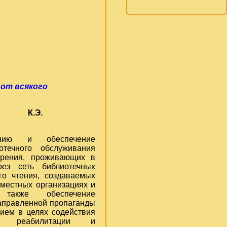
от всякого
.
нию и обеспечение
иотечного обслуживания
зрения, проживающих в
рез сеть библиотечных
ого чтения, создаваемых
 местных организациях и
акже обеспечение
направленной пропаганды
нием в целях содействия
ой реабилитации и