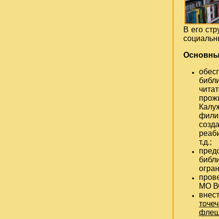
В его стр
социальн
Основны
обес
библ
чита
про
Калу
фил
созд
реаб
т.д.;
пре
библ
огран
пров
МО В
вне
точе
флеш