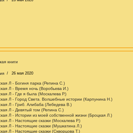
кая книги
ия
26 мая 2020
кая Л - Богиня парка (Репина С.)
кая Л - Время ночь (Воробьева И.)
кая Л - Где я была (Москалева Р.)
кая Л - Город Света. Волшебные истории (Карпунина Н.)
кая Л - Гриб. Алибаба (Лебедева В.)
кая Л - Девятый том (Репина С.)
кая Л - Истории из моей собственной жизни (Броцкая Л.)
кая Л - Настоящие сказки (Москалева Р.)
кая Л - Настоящие сказки (Мушкатина Л.)
кая Л - Настоящие сказки (Скворцова Т.)