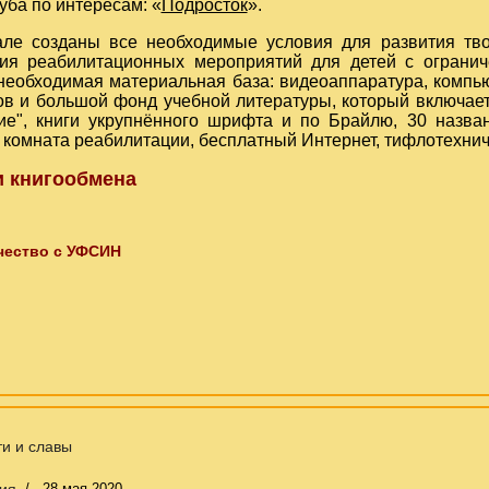
уба по интересам: «
Подросток
».
е созданы все необходимые условия для развития тво
ия реабилитационных мероприятий для детей с ограни
необходимая материальная база: видеоаппаратура, компь
ов и большой фонд учебной литературы, который включает
ие", книги укрупнённого шрифта и по Брайлю, 30 назва
 комната реабилитации, бесплатный Интернет, тифлотехнич
 книгообмена
чество с УФСИН
и и славы
ия
28 мая 2020