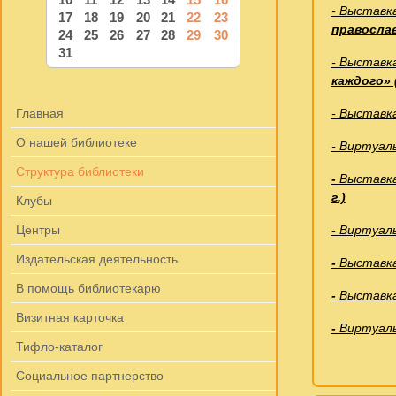
- Выставк
17
18
19
20
21
22
23
правосла
24
25
26
27
28
29
30
31
-
Выставка
каждого» (
Главная
- Выставк
О нашей библиотеке
- Виртуал
Структура библиотеки
-
Выставка
г.)
Клубы
Центры
-
Виртуаль
Издательская деятельность
-
Выставк
В помощь библиотекарю
-
Выставк
Визитная карточка
-
Виртуаль
Тифло-каталог
Социальное партнерство