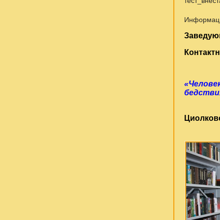
тест_внес
Информац
Заведую
Контакт
«Человек
бедс
Циолков