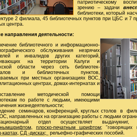
патриотическому вос
зрению – задачи
внес
библиотеки, который нас
уктуре 2 филиала, 45 библиотечных пунктов при ЦБС и 7 
ых центра.
е направления деятельности:
печение библиотечного и
информационно-
иографического
обслуживания незрячих
телей и инвалидов других категорий,
живающих на территории Калуги и
жской области через сеть библиотек-
иалов и библиотечных пунктов,
аваемых при местных организациях ВОС,
илитационных центрах, домах-интернатах и
доставление методической помощи
иотекам по работе с людьми, имеющими
ичения жизнедеятельности;
едение семинаров, конференций, круглых столов в фили
ОС, направленных на организацию работы с людьми огран
стационарный отдел осуществляет выдачукни
чнымшрифтом,
плоско-печатным шрифтом
; "говорящих
-картах,
СД -дисках;
рельефно-графических пособий.