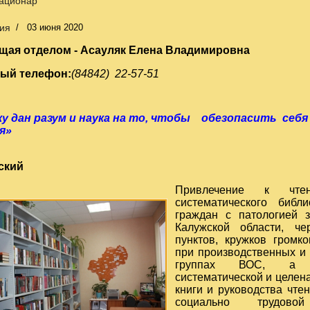
тационар
ия
03 июня 2020
щая отделом - Асауляк Елена Владимировна
ный телефон:
(84842) 22-57-51
у дан разум и наука на то, чтобы
обезопасить себя 
твия»
К.Э
ский
Привлечение к чте
систематического библ
граждан с патологией 
Калужской области, че
пунктов, кружков громк
при производственных и
группах ВОС, а т
систематической и целе
книги и руководства чте
социально трудов