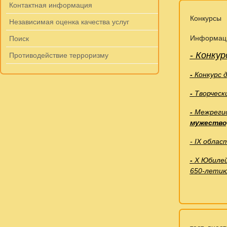
Контактная информация
Конкурсы
Независимая оценка качества услуг
Информац
Поиск
-
Конкур
Противодействие терроризму
-
Конкурс 
-
Творческ
-
Межрегио
мужество
- IX облас
-
Х Юбиле
650-летию