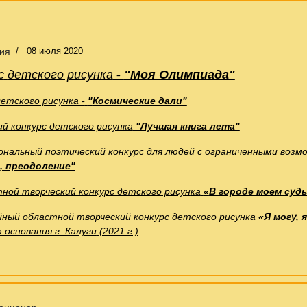
ия
08 июля 2020
с
детского рисунка
-
"Моя Олимпиада"
детского рисунка -
"
Космические дали"
ий конкурс детского рисунка
"Лучшая книга лета"
нальный поэтический конкурс для людей с ограниченными воз
, преодоление"
тной творческий конкурс детского ри
сун
к
а
«
В городе моем судьб
йный областной
творческий конкурс детского рисунка
«Я могу, 
 основания г. Калуги
(2021 г.)