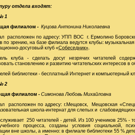
туру отдела входят:
№ 1
щая филиалом
-
Куцова Антонина Николаевна
асположен по адресу: УПП ВОС г. Ермолино Боровског
 по зрению, на базе филиала ведутся клубы: музыкальная
ационно-досуговый клуб «
Собеседник»
.
уба - сделать досуг незрячих читателей содерж
овать становлению и развитию читательских интересов в о
елей библиотеки - бесплатный Интернет и компьютерный кл
№ 2
щая филиалом -
Симонова Любовь Михайловна
асположен по адресу: г.Мещовск, Мещовская «Специа
зовательная школа-интернат для слепых и слабовидящих»
ает 250 читателей - детей. Из 100 учеников 25% - тот
чебного процесса, созданы условия социальной, псих
ции вне школы, а именно: в филиале библиотеки 55 % дет