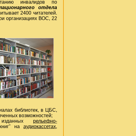
питанию инвалидов по
тационарного отдела
читывает 2400 читателей.
при организациях ВОС, 22
алах библиотек, в ЦБС,
иченных возможностей;
г, изданных
рельефно-
 книг" на
аудиокассетах,