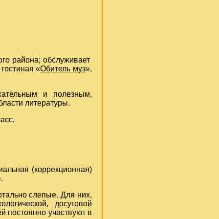
о района; обслуживает
 гостиная «
Обитель муз
»,
ательным и полезным,
бласти литературы.
асс.
льная (коррекционная)
.
ально слепые. Для них,
ологической, досуговой
ей постоянно участвуют в