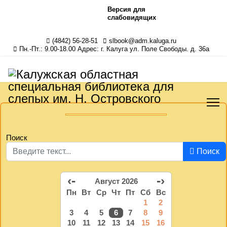
Версия для
слабовидящих
(4842) 56-28-51
slbook@adm.kaluga.ru
Пн.-Пт.: 9.00-18.00 Адрес: г. Калуга ул. Поле Свободы. д. 36а
Поиск
Поиск
‹-
-›
Август 2026
Пн
Вт
Ср
Чт
Пт
Сб
Вс
1
2
3
4
5
6
7
8
9
10
11
12
13
14
15
16