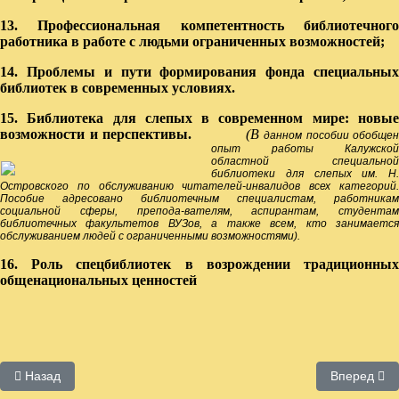
13. Профессиональная компетентность библиотечного
работника в работе с людьми ограниченных возможностей;
14. Проблемы и пути формирования фонда специальных
библиотек в современных условиях.
15.
Библиотека для слепых в современном мире: новы
возможности и перспективы.
(В
данном пособии обобщен
опыт работы Калужской
областной специальной
библиотеки для слепых им. Н.
Островского по обслуживанию читателей-инвалидов всех категорий.
Пособие адресовано библиотечным специалистам, работникам
социальной сферы, препода-вателям, аспирантам, студентам
библиотечных факультетов ВУЗов, а также всем, кто занимается
обслуживанием людей с ограниченными возможностями).
16. Роль спецбиблиотек в возрождении традиционных
общенациональных ценностей
Предыдущий: Календари знаменательных и памятных дат
Следующий:
Назад
Вперед