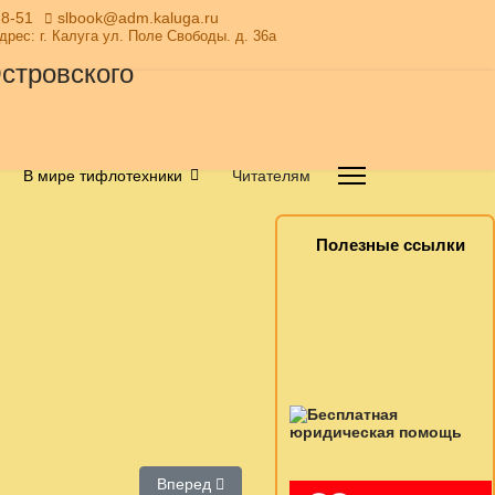
28-51
slbook@adm.kaluga.ru
Адрес: г. Калуга ул. Поле Свободы. д. 36а
В мире тифлотехники
Читателям
Полезные ссылки
Следующий: День украинской культуры
Вперед