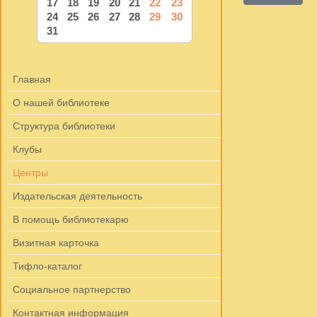
17
18
19
20
21
22
23
24
25
26
27
28
29
30
31
Главная
О нашей библиотеке
Структура библиотеки
Клубы
Центры
Издательская деятельность
В помощь библиотекарю
Визитная карточка
Тифло-каталог
Социальное партнерство
Контактная информация