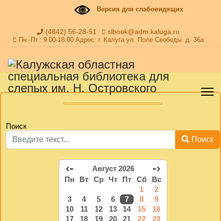
Версия для слабовидящих
(4842) 56-28-51
slbook@adm.kaluga.ru
Пн.-Пт.: 9.00-18.00 Адрес: г. Калуга ул. Поле Свободы. д. 36а
Поиск
Поиск
‹-
-›
Август 2026
Пн
Вт
Ср
Чт
Пт
Сб
Вс
1
2
3
4
5
6
7
8
9
10
11
12
13
14
15
16
17
18
19
20
21
22
23