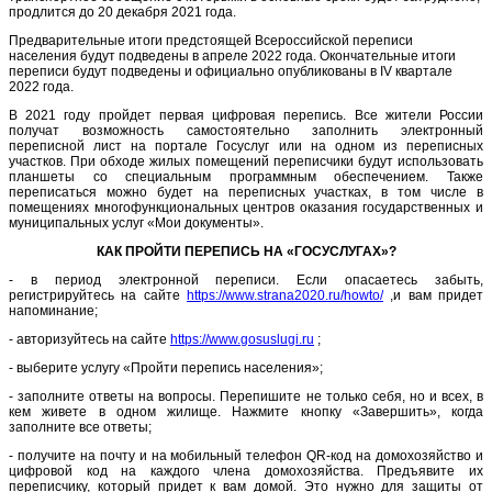
продлится до 20 декабря 2021 года.
Предварительные итоги предстоящей Всероссийской переписи
населения будут подведены в апреле 2022 года. Окончательные итоги
переписи будут подведены и официально опубликованы в IV квартале
2022 года.
В 2021 году пройдет первая цифровая перепись. Все жители России
получат возможность самостоятельно заполнить электронный
переписной лист на портале Госуслуг или на одном из переписных
участков. При обходе жилых помещений переписчики будут использовать
планшеты со специальным программным обеспечением. Также
переписаться можно будет на переписных участках, в том числе в
помещениях многофункциональных центров оказания государственных и
муниципальных услуг «Мои документы».
КАК ПРОЙТИ ПЕРЕПИСЬ НА «ГОСУСЛУГАХ»?
- в период электронной переписи. Если опасаетесь забыть,
регистрируйтесь на сайте
https://www.strana2020.ru/howto/
,и вам придет
напоминание;
- авторизуйтесь на сайте
https://www.gosuslugi.ru
;
- выберите услугу «Пройти перепись населения»;
- заполните ответы на вопросы. Перепишите не только себя, но и всех, в
кем живете в одном жилище. Нажмите кнопку «Завершить», когда
заполните все ответы;
- получите на почту и на мобильный телефон QR-код на домохозяйство и
цифровой код на каждого члена домохозяйства. Предъявите их
переписчику, который придет к вам домой. Это нужно для защиты от