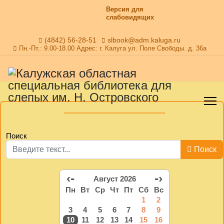
Версия для
слабовидящих
(4842) 56-28-51
slbook@adm.kaluga.ru
Пн.-Пт.: 9.00-18.00 Адрес: г. Калуга ул. Поле Свободы. д. 36а
Поиск
Поиск
‹-
-›
Август 2026
Пн
Вт
Ср
Чт
Пт
Сб
Вс
1
2
3
4
5
6
7
8
9
10
11
12
13
14
15
16