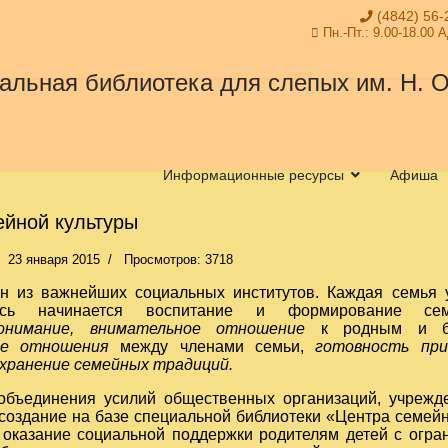
(4842) 56-
Пн.-Пт.: 9.00-18.00 
Информационные ресурсы
Афиша
ейной культуры
23 января 2015
Просмотров: 3718
н из важнейших социальных институтов. Каждая семья у
сь начинается воспитание и формирование сем
онимание
,
внимательное отношение
к родным и б
ые отношения
между членами семьи,
готовность пр
хранение семейных традиций
.
объединения усилий общественных организаций, учрежд
создание на базе специальной библиотеки «Центра семей
 оказание социальной поддержки родителям детей с огр