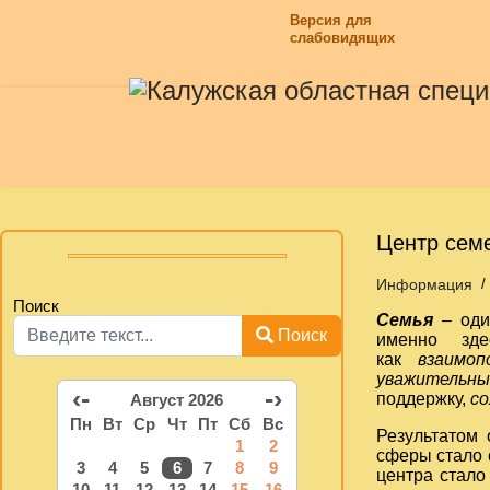
Версия для
слабовидящих
Центр сем
Информация
Поиск
Семья
– оди
Поиск
именно зде
как
взаимоп
уважительн
‹-
-›
поддержку,
со
Август 2026
Пн
Вт
Ср
Чт
Пт
Сб
Вс
Результатом 
1
2
сферы стало 
3
4
5
6
7
8
9
центра стало
10
11
12
13
14
15
16