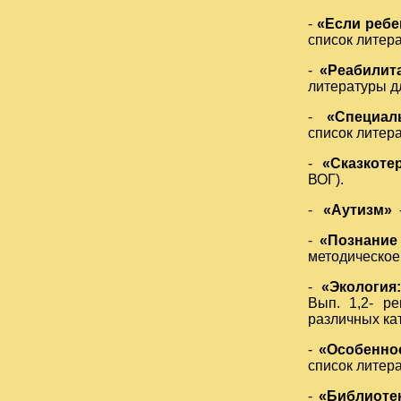
-
«Если ребе
список литер
-
«Реабилит
литературы д
-
«Специал
список литер
-
«Сказкоте
ВОГ).
-
«Аутизм»
-
-
«Познание
методическое
-
«Экология:
Вып. 1,2- р
различных ка
-
«Особенно
список литер
-
«Библиоте