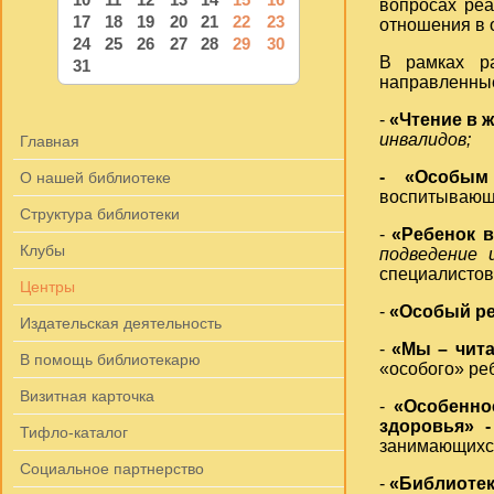
вопросах реа
17
18
19
20
21
22
23
отношения в 
24
25
26
27
28
29
30
В рамках р
31
направленные
-
«Чтение в 
инвалидов
;
Главная
- «Особым 
О нашей библиотеке
воспитывающи
Структура библиотеки
-
«Ребенок в
Клубы
подведение 
специалистов
Центры
-
«Особый ре
Издательская деятельность
-
«Мы – чит
В помощь библиотекарю
«особого» ре
Визитная карточка
-
«Особенно
здоровья» 
Тифло-каталог
занимающихся
Социальное партнерство
-
«
Библиотек