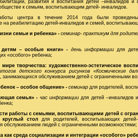
билитации, развития и воспитания детей –инвалидов и
обществе к семьям, воспитывающим детей- инвалидов.
аботы центра в течение 2014 года были проведены
 на реабилитацию детей-инвалидов и семей, воспитывающ
жизни семьи и ребенка»
-
семинар- практикум
для родите
детям – особые книги» -
день информации
для дет
х «особого» ребенка;
 мире творчества: художественно-эстетическое восп
итогов детского конкурса рисунков «Космические дал
, занимающихся обслуживанием детей с ограниченными в
бенок – особое общение» -
семинар
для родителей, восп
ающая семья» -
час информации
для детей –инвалидов 
бенка;
сти работы с семьями, воспитывающими детей с огр
- круглый стол
для родителей, воспитывающих детей-
 обслуживанием людей с ограниченными возможностями;
а как среда социализации и интеграции «особого» ребе