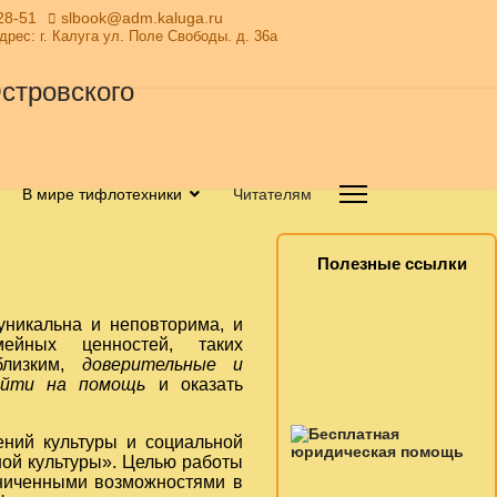
28-51
slbook@adm.kaluga.ru
Адрес: г. Калуга ул. Поле Свободы. д. 36а
В мире тифлотехники
Читателям
Полезные ссылки
никальна и неповторима, и
ейных ценностей, таких
лизким,
доверительные и
ийти на помощь
и оказать
ений культуры и социальной
ной культуры». Целью работы
аниченными возможностями в