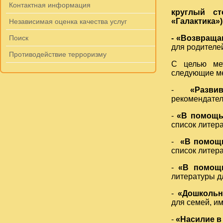
Контактная информация
круглый ст
«Галактика»)
Независимая оценка качества услуг
Поиск
-
«Возвраща
для родителе
Противодействие терроризму
С целью ме
следующие ме
-
«Разви
рекомендател
-
«В помощь
список литер
-
«В помощь
список литер
-
«В помощь
литературы д
-
«Дошкольно
для семей, и
-
«Насилие в