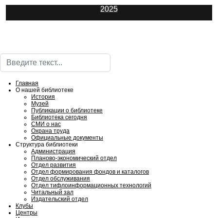
2025
ИнфоЦентр
Поиск
Главная
О нашей библиотеке
История
Музей
Публикации о библиотеке
Библиотека сегодня
СМИ о нас
Охрана труда
Официальные документы
Структура библиотеки
Администрация
Планово-экономический отдел
Отдел развития
Отдел формирования фондов и каталогов
Отдел обслуживания
Отдел тифлоинформационных технологий
Читальный зал
Издательский отдел
Клубы
Центры