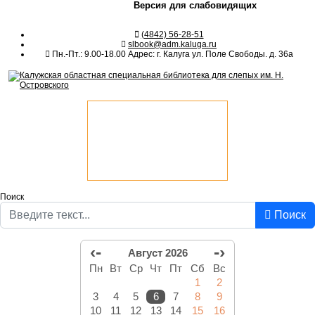
Версия для слабовидящих
(4842) 56-28-51
slbook@adm.kaluga.ru
Пн.-Пт.: 9.00-18.00 Адрес: г. Калуга ул. Поле Свободы. д. 36а
Поиск
Поиск
‹-
-›
Август 2026
Пн
Вт
Ср
Чт
Пт
Сб
Вс
1
2
3
4
5
6
7
8
9
10
11
12
13
14
15
16