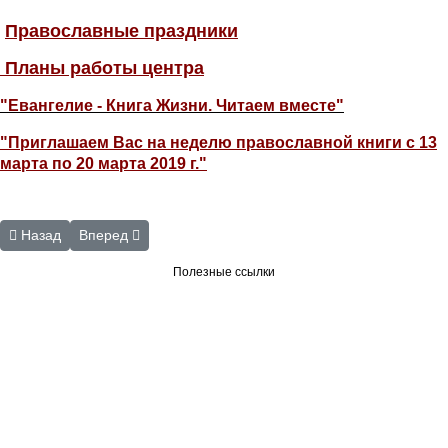
Православные праздники
Планы работы центра
"Евангелие - Книга Жизни. Читаем вместе"
"Приглашаем Вас на неделю православной книги с 13
марта по 20 марта 2019 г."
Предыдущий: Центр чтения по Брайлю
Следующий: Сектор надомного и заочного обслуживан
Назад
Вперед
Полезные ссылки