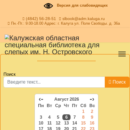
Версия для слабовидящих
(4842) 56-28-51
slbook@adm.kaluga.ru
Пн.-Пт.: 9.00-18.00 Адрес: г. Калуга ул. Поле Свободы. д. 36а
Поиск
Поиск
‹-
-›
Август 2026
Пн
Вт
Ср
Чт
Пт
Сб
Вс
1
2
3
4
5
6
7
8
9
10
11
12
13
14
15
16
17
18
19
20
21
22
23