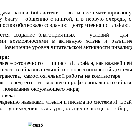
адача нашей библиотеки – вести систематизирован
 благу – общению с книгой, и в первую очередь, с 
поспособствовало созданию Центр чтения по Брайлю.
ляется создание благоприятных условий для в
ими возможностями в активную жизнь и развитие
. Повышение уровня читательской активности инвалид
тра:
ельефно-точечного шрифт Л. Брайля, как важнейшей
, в образовательной и профессиональной деятельн
ства, самостоятельной работы на компьютере;
среднего и высшего профессионального образо
 понимания окружающего мира;
овека.
дению навыками чтения и письма по системе Л. Брай
учреждения культуры, осуществляющего сбор, хра