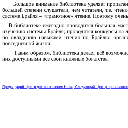
Большое внимание библиотека уделяет пропаганде 
большей степени слушатели, чем читатели, т.е. чте
системе Брайля – «грамотное» чтение. Поэтому оче
В библиотеке ежегодно проводится большая массов
изучению системы Брайля; проводятся конкурсы на 
по овладению навыками чтения по Брайлю; орган
повседневной жизни.
Таким образом, библиотека делает всё возможное д
них доступными все свои книжные богатства.
Предыдущий: Центр детского чтения
Назад
Следующий: Центр православн