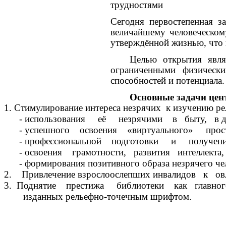
трудностями
Сегодня первостепенная з
величайшему человеческому
утверждённой жизнью, что 
Целью открытия яв
ограниченными физическ
способностей и потенциала
Основные задачи цен
1. Стимулирование интереса незрячих к изучению р
- использования её незрячими в быту, в досуге
- успешного освоения «виртуального» простран
- профессиональной подготовки и получения 
- освоения грамотности, развития интеллекта,
- формирования позитивного образа незрячего чел
2. Привлечение взрослоослепших инвалидов к овла
3. Поднятие престижа библиотеки как главного 
изданных рельефно-точечным шрифтом.