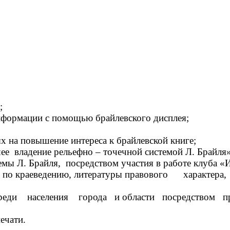
;
информации с помощью
брайлевского дисплея;
 на повышение интереса к брайлевской книге;
владение рельефно – точечной системой Л. Брайля»
емы Л. Брайля,
посредством участия в работе клуба «
по краеведению, литературы правового характер
 среди населения города и области посредство
ечати.