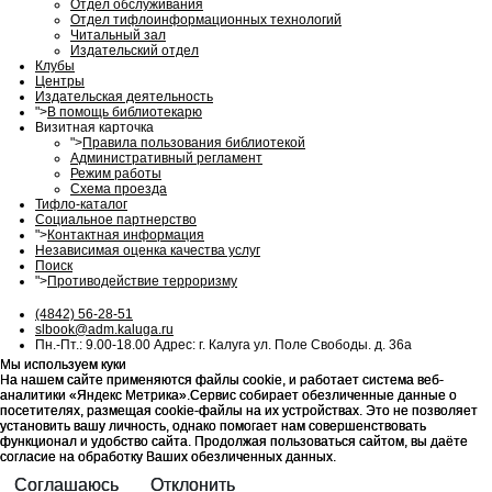
Отдел обслуживания
Отдел тифлоинформационных технологий
Читальный зал
Издательский отдел
Клубы
Центры
Издательская деятельность
">
В помощь библиотекарю
Визитная карточка
">
Правила пользования библиотекой
Административный регламент
Режим работы
Схема проезда
Тифло-каталог
Социальное партнерство
">
Контактная информация
Независимая оценка качества услуг
Поиск
">
Противодействие терроризму
(4842) 56-28-51
slbook@adm.kaluga.ru
Пн.-Пт.: 9.00-18.00 Адрес: г. Калуга ул. Поле Свободы. д. 36а
Мы используем куки
Мы используем куки
На нашем сайте применяются файлы cookie, и работает система веб-
На нашем сайте применяются файлы cookie, и работает система веб-
аналитики «Яндекс Метрика».Сервис собирает обезличенные данные о
аналитики «Яндекс Метрика».Сервис собирает обезличенные данные о
посетителях, размещая cookie-файлы на их устройствах. Это не позволяет
посетителях, размещая cookie-файлы на их устройствах. Это не позволяет
установить вашу личность, однако помогает нам совершенствовать
установить вашу личность, однако помогает нам совершенствовать
функционал и удобство сайта. Продолжая пользоваться сайтом, вы даёте
функционал и удобство сайта. Продолжая пользоваться сайтом, вы даёте
согласие на обработку Ваших обезличенных данных.
согласие на обработку Ваших обезличенных данных.
Соглашаюсь
Соглашаюсь
Отклонить
Отклонить