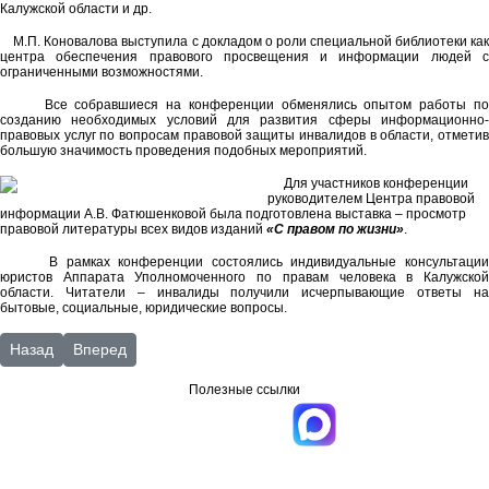
Калужской области и др.
М.П. Коновалова выступила с докладом о роли специальной библиотеки как
центра обеспечения правового просвещения и информации людей с
ограниченными возможностями.
Все собравшиеся на конференции обменялись опытом работы по
созданию необходимых условий для развития сферы информационно-
правовых услуг по вопросам правовой защиты инвалидов в области, отметив
большую значимость проведения подобных мероприятий.
Для участников конференции
руководителем Центра правовой
информации А.В. Фатюшенковой была подготовлена выставка – просмотр
правовой литературы всех видов изданий
«С правом по жизни»
.
В рамках конференции состоялись индивидуальные консультации
юристов Аппарата Уполномоченного по правам человека в Калужской
области. Читатели – инвалиды получили исчерпывающие ответы на
бытовые, социальные, юридические вопросы.
Предыдущий: 2016 г.
Следующий: «Евангелие – Книга Жизни. Читаем вместе»
Назад
Вперед
Полезные ссылки