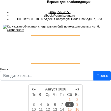
Версия для слабовидящих
(4842) 56-28-51
slbook@adm.kaluga.ru
Пн.-Пт.: 9.00-18.00 Адрес: г. Калуга ул. Поле Свободы. д. 36а
Поиск
Поиск
‹-
-›
Август 2026
Пн
Вт
Ср
Чт
Пт
Сб
Вс
1
2
3
4
5
6
7
8
9
10
11
12
13
14
15
16