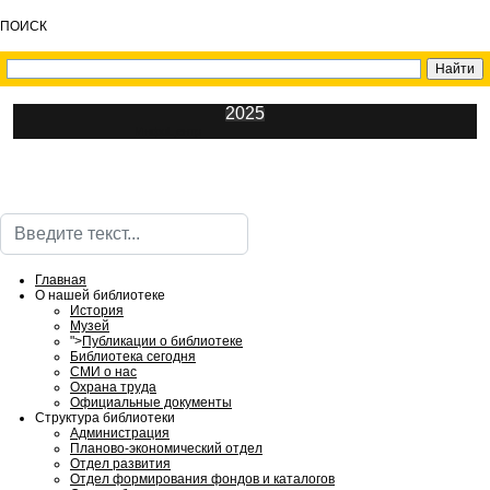
ПОИСК
2025
ИнфоЦентр
Поиск
Главная
О нашей библиотеке
История
Музей
">
Публикации о библиотеке
Библиотека сегодня
СМИ о нас
Охрана труда
Официальные документы
Структура библиотеки
Администрация
Планово-экономический отдел
Отдел развития
Отдел формирования фондов и каталогов