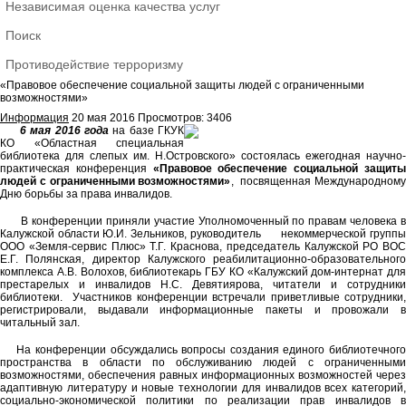
Независимая оценка качества услуг
Поиск
Противодействие терроризму
«Правовое обеспечение социальной защиты людей с ограниченными
возможностями»
Информация
20 мая 2016
Просмотров: 3406
6 мая 2016 года
на базе ГКУК
КО «Областная специальная
библиотека для слепых им. Н.Островского» состоялась ежегодная научно-
практическая конференция
«Правовое обеспечение социальной защит
людей с ограниченными возможностями»
, посвященная Международному
Дню борьбы за права инвалидов.
В конференции приняли участие Уполномоченный по правам человека в
Калужской области Ю.И. Зельников, руководитель некоммерческой группы
ООО «Земля-сервис Плюс» Т.Г. Краснова, председатель Калужской РО ВОС
Е.Г. Полянская, директор Калужского реабилитационно-образовательного
комплекса А.В. Волохов, библиотекарь ГБУ КО «Калужский дом-интернат для
престарелых и инвалидов Н.С. Девятиярова, читатели и сотрудники
библиотеки. Участников конференции встречали приветливые сотрудники,
регистрировали, выдавали информационные пакеты и провожали в
читальный зал.
На конференции обсуждались вопросы создания единого библиотечного
пространства в области по обслуживанию людей с ограниченными
возможностями, обеспечения равных информационных возможностей через
адаптивную литературу и новые технологии для инвалидов всех категорий,
социально-экономической политики по реализации прав инвалидов в