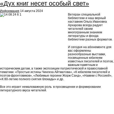
«Дух книг несет особый свет»
Информация
14 августа 2024
Ветеран специальной
библиотеки и наш верный
наставник Ольга Ивановна
Архарова всегда радует
читателей своим
многогранным знанием
литературы и фонда
библиотеки разных форматов.
И сегодня на абонементе для
вас оформлены
разнообразные выставки,
посвященные юбилеям
известных писателей и поэтов,
важным памятным и
историческим датам, а также экспозиции патриотической и православной
тематики: «Простые истины Чингиза Айтматова», «К юбилеям писателей и
поэтов-фронтовиков», «Любимые героини Жорж Санд», «Навеки с Россией»,
«К 80-летию полного снятия блокады» и др.
Все это играет немаловажную роль в просвещении и формировании
литературного вкуса читателей.