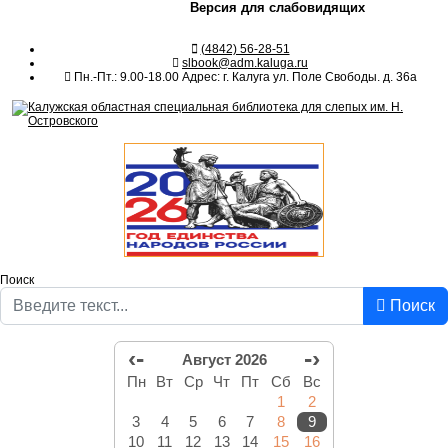
Версия для слабовидящих
(4842) 56-28-51
slbook@adm.kaluga.ru
Пн.-Пт.: 9.00-18.00 Адрес: г. Калуга ул. Поле Свободы. д. 36а
Поиск
Поиск
‹-
-›
Август 2026
Пн
Вт
Ср
Чт
Пт
Сб
Вс
1
2
3
4
5
6
7
8
9
10
11
12
13
14
15
16