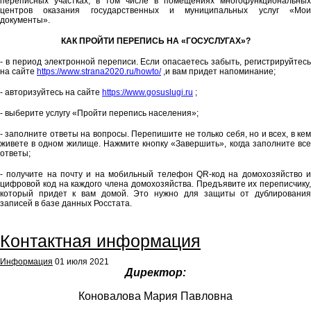
переписных участках, в том числе в помещениях многофункциональных
центров оказания государственных и муниципальных услуг «Мои
документы».
КАК ПРОЙТИ ПЕРЕПИСЬ НА «ГОСУСЛУГАХ»?
- в период электронной переписи. Если опасаетесь забыть, регистрируйтесь
на сайте
https://www.strana2020.ru/howto/
,и вам придет напоминание;
- авторизуйтесь на сайте
https://www.gosuslugi.ru
;
- выберите услугу «Пройти перепись населения»;
- заполните ответы на вопросы. Перепишите не только себя, но и всех, в кем
живете в одном жилище. Нажмите кнопку «Завершить», когда заполните все
ответы;
- получите на почту и на мобильный телефон QR-код на домохозяйство и
цифровой код на каждого члена домохозяйства. Предъявите их переписчику,
который придет к вам домой. Это нужно для защиты от дублирования
записей в базе данных Росстата.
Featured
Контактная информация
Информация
01 июля 2021
Директор:
Коновалова Мария Павловна