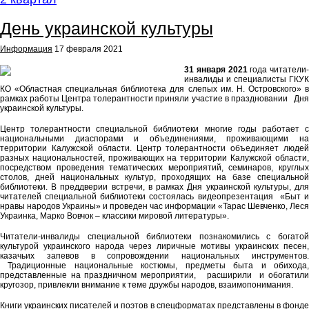
День украинской культуры
Информация
17 февраля 2021
31 января 2021
года читатели-
инвалиды и специалисты ГКУК
КО «Областная специальная библиотека для слепых им. Н. Островского» в
рамках работы Центра толерантности приняли участие в праздновании Дня
украинской культуры.
Центр толерантности специальной библиотеки многие годы работает с
национальными диаспорами и объединениями, проживающими на
территории Калужской области. Центр толерантности объединяет людей
разных национальностей, проживающих на территории Калужской области,
посредством проведения тематических мероприятий, семинаров, круглых
столов, дней национальных культур, проходящих на базе специальной
библиотеки. В преддверии встречи, в рамках Дня украинской культуры, для
читателей специальной библиотеки состоялась видеопрезентация «Быт и
нравы народов Украины» и проведен час информации «Тарас Шевченко, Леся
Украинка, Марко Вовчок – классики мировой литературы».
Читатели-инвалиды специальной библиотеки познакомились с богатой
культурой украинского народа через лиричные мотивы украинских песен,
казачьих запевов в сопровождении национальных инструментов.
Традиционные национальные костюмы, предметы быта и обихода,
представленные на праздничном мероприятии, расширили и обогатили
кругозор, привлекли внимание к теме дружбы народов, взаимопонимания.
Книги украинских писателей и поэтов в спецформатах представлены в фонде