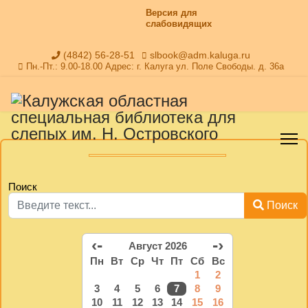
Версия для
слабовидящих
(4842) 56-28-51
slbook@adm.kaluga.ru
Пн.-Пт.: 9.00-18.00 Адрес: г. Калуга ул. Поле Свободы. д. 36а
Поиск
Поиск
‹-
-›
Август 2026
Пн
Вт
Ср
Чт
Пт
Сб
Вс
1
2
3
4
5
6
7
8
9
10
11
12
13
14
15
16