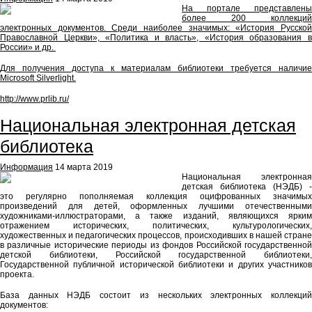
На портале представлены
более 200 коллекций
электронных документов. Среди наиболее значимых: «История Русской
Православной Церкви», «Политика и власть», «История образования в
России» и др.
Для получения доступа к материалам библиотеки требуется наличие
Microsoft Silverlight.
http://www.prlib.ru/
Национальная электронная детская
библиотека
Информация
14 марта 2019
Национальная электронная
детская библиотека (НЭДБ) -
это регулярно пополняемая коллекция оцифрованных значимых
произведений для детей, оформленных лучшими отечественными
художниками-иллюстраторами, а также изданий, являющихся ярким
отражением исторических, политических, культурологических,
художественных и педагогических процессов, происходивших в нашей стране
в различные исторические периоды из фондов Российской государственной
детской библиотеки, Российской государственной библиотеки,
Государственной публичной исторической библиотеки и других участников
проекта.
База данных НЭДБ состоит из нескольких электронных коллекций
документов: