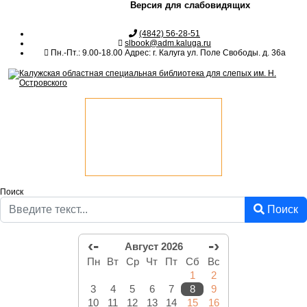
Версия для слабовидящих
(4842) 56-28-51
slbook@adm.kaluga.ru
Пн.-Пт.: 9.00-18.00 Адрес: г. Калуга ул. Поле Свободы. д. 36а
Поиск
Поиск
‹-
-›
Август 2026
Пн
Вт
Ср
Чт
Пт
Сб
Вс
1
2
3
4
5
6
7
8
9
10
11
12
13
14
15
16