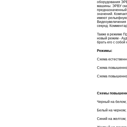
оборудования ЭРВ
машины. ЭРВУ ска
предназначенный д
значений. Компакт
имеют рельефную 
Видеоувеличения 
секунд. Коммент
Также в режиме П
новый режим - Ау
брать его с собой 
Режимы:
Схема естественн
Схема повышенной
Схема повышенной
Схемы повышенно
Черный на белом;
Белый на черном;
Синий на желтом;