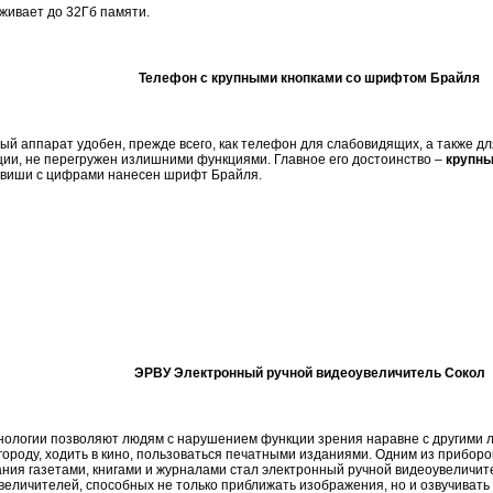
ивает до 32Гб памяти.
Телефон с крупными кнопками со шрифтом Брайля
й аппарат удобен, прежде всего, как телефон для слабовидящих, а также д
ции, не перегружен излишними функциями. Главное его достоинство –
крупны
лавиши с цифрами нанесен шрифт Брайля.
ЭРВУ Электронный ручной видеоувеличитель Сокол
ологии позволяют людям с нарушением функции зрения наравне с другими 
 городу, ходить в кино, пользоваться печатными изданиями. Одним из прибо
ния газетами, книгами и журналами стал электронный ручной видеоувеличите
величителей, способных не только приближать изображения, но и озвучивать