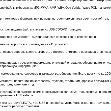
лючения внешнего источника входного сигнала, например внешнего микрофон
ио файлы в форматах МРЗ, WМА, АМR-WB+, Оgg Уогbis, Wave РСМ), а также Aud
ит текстовые форматы при помощи встроенного синтеза речи: простой текст,
оспроизводить файлы с внешних USB CD/DVD приводов.
тавляет возможность выбора голоса и настроек тона синтеза речи.
ения скорости воспроизведения - 11 установок.
лосовое сопровождение, скорость и громкость которого настраиваются незав
ождение дает речевую информацию о текущей операции, обеспечивает описа
т справочную информацию.
: нумерованные, голосовые и закладки возобновления. Всего доступно до 100
жности навигации: по заголовкам, группам, страницам, фразам, закладкам, 
ам, предложениям и т.д.
оводной сети имеется возможность обмена записями, аудиокнигами и прочи
дключения USB кабеля.
к компьютеру РLЕХТАLК по USB интерфейсу, устройство выполняет функцию 
ожность работы с файлами.