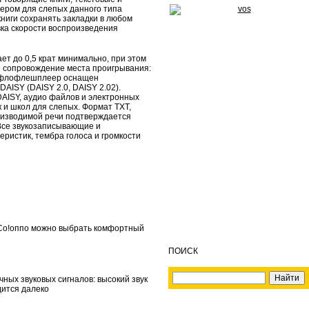
ером для слепых данного типа
ниги сохранять закладки в любом
вка скорости воспроизведения
ает до 0,5 крат минимально, при этом
ое сопровождение места проигрывания:
 тифлофлешплеер оснащен
AISY (DAISY 2.0, DAISY 2.02).
AISY, аудио файлов и электронных
 и школ для слепых. Формат TXT,
оизводимой речи подтверждается
Все звукозаписывающие и
еристик, тембра голоса и громкости
В Со!оппо можно выбрать комфортный
ПОИСК
ных звуковых сигналов: высокий звук
дится далеко