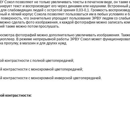
У Сокол позволяют не только увеличивать тексты в печатном виде, он такж
нирует текст и воспроизводит его через динамик или наушники. Встроенный 
ля слабовидящих людей с остротой зрения 0,03-0,1. Громкость воспроизведе
ный и лёгкий корпус Сокола позволяет пользоваться им в любых условиях и б
поверхность, что значительно упрощает пользование ЭРВУ людям со слабы
можно сделать фото изображения, к каждой фотографии можно записать ко
арий также можно потом прослушать.
росмотра фотографий можно дополнительно увеличивать изображения. Также
диоплеер. В режиме непрерывной работы ЭРВУ Сокол может функционировать
на прогулку, в магазин и для других нужд.
ой контрастности с полной цветопередачей;
 контрастности с монохромной цветопередачей;
 контрастности с монохромной инверсной цветопередачей.
й контрастности: