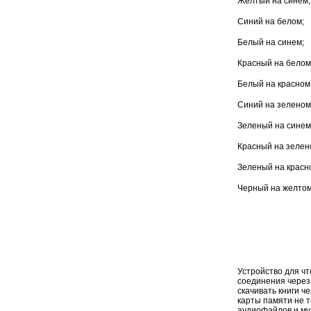
Желтый на синем;
Синий на белом;
Белый на синем;
Красный на белом
Белый на красном
Синий на зеленом
Зеленый на синем
Красный на зелен
Зеленый на красн
Черный на желтом
Устройство для ч
соединения через 
скачивать книги ч
карты памяти не т
аудиофайлов и му