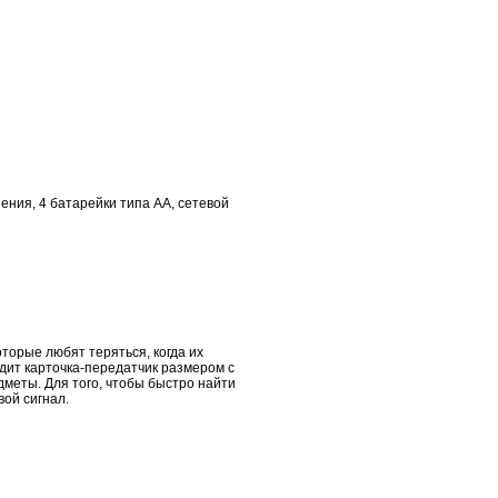
нения, 4 батарейки типа АА, сетевой
оторые любят теряться, когда их
одит карточка-передатчик размером с
дметы. Для того, чтобы быстро найти
вой сигнал.