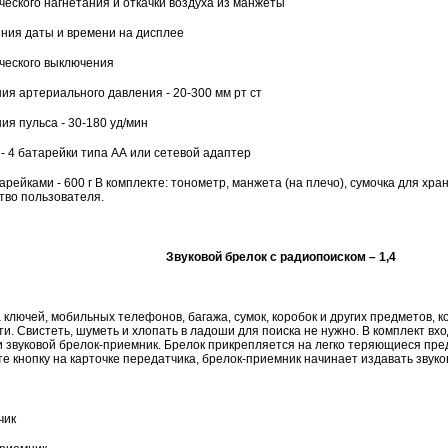
еского нагнетания и откачки воздуха из манжеты
ния даты и времени на дисплее
ческого выключения
ия артериального давления - 20-300 мм рт ст
ния пульса
-
30-180 уд/мин
- 4 батарейки типа АА или сетевой адаптер
арейками - 600 г В комплекте: тонометр, манжета (на плечо), сумочка для хра
тво пользователя.
Звуковой брелок с радиопоиском – 1,4
 ключей, мобильных телефонов, багажа, сумок, коробок и других предметов, к
и. Свистеть, шуметь и хлопать в ладоши для поиска не нужно. В комплект вх
и звуковой брелок-приемник. Брелок прикрепляется на легко теряющиеся пре
 кнопку на карточке передатчика, брелок-приемник начинает издавать звуко
чик