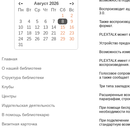
возможность подк
‹-
-›
Август 2026
Воспроизводит ауд
Пн
Вт
Ср
Чт
Пт
Сб
Вс
3.0.
1
2
3
4
5
6
7
8
9
Также воспроизвод
формат.
10
11
12
13
14
15
16
17
18
19
20
21
22
23
РLЕХТАLК может в
24
25
26
27
28
29
30
Устройство предос
31
Возможность измен
Главная
РLЕХТАLК имеет го
воспроизведения.
О нашей библиотеке
Голосовое сопров
Структура библиотеки
а также сообщае
Три типа закладок
Клубы
Расширенные возмо
Центры
параграфам, строк
Издательская деятельность
При помощи беспр
необходимости по
В помощь библиотекарю
При подключении 
Визитная карточка
стандартную возм