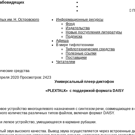
лабовидящих
Пн
Информационные ресурсы
Фонд
Издательства
Новые поступления литературы
Подписка
Афиша
В мире тифлотехники
Тифлотехнические средства
Полезные ссылки
Поставщики
Читателям
ческие средства
преля 2020
Просмотров: 2423
Универсальный плеер-диктофон
«Р
L
ЕХТА
L
К» с поддержкой формата
DAISY
вое устройство многоцелевого назначения с синтезом речи, совмещающее в 
ного количества различных типов файлов, включая формат DAISY.
 и легкое устройство, умещающееся в кармане рубашки.
ый звук высокого качества. Вывод звука осуществляется через встроенные д