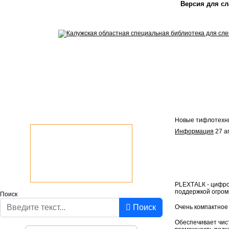
Версия для с
Новые тифлотехни
Информация
27 а
РLЕХТАLК - цифро
поддержкой огром
Поиск
Поиск
Очень компактное
Обеспечивает чист