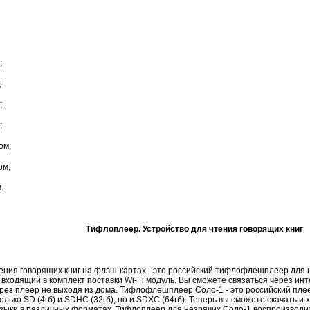
;
;
;
;
ом;
ом;
.
Тифлоплеер. Устройство для чтения говорящих книг
тения говорящих книг на флэш-картах - это российский тифлофлешплеер для 
входящий в комплект поставки Wi-Fi модуль. Вы сможете связаться через ин
ерез плеер не выходя из дома. Тифлофлешплеер Соло-1 - это российский пл
олько SD (4гб) и SDHC (32гб), но и SDXC (64гб). Теперь вы сможете скачать и 
зыки в различных форматах. Тифлоплеер для незрячих Соло-1 воспроизводит