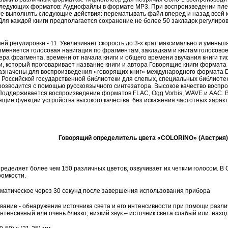
ледующих форматов: Аудиофайлы в формате MP3. При воспроизведении пле
е выполнять следующие действия: перематывать файл вперед и назад всей к
Для каждой книги предполагается сохранение не более 50 закладок регулиро
ей регулировки - 11. Увеличивает скорость до 3-х крат максимально и уменьш
зменяется голосовая навигация по фрагментам, закладкам и книгам голосов
мера фрагмента, времени от начала книги и общего времени звучания книги
, который проговаривает название книги и автора Говорящие книги формата D
азначены для воспроизведения «говорящих книг» международного формата D
 Российской государственной библиотеки для слепых, специальных библиотек
озводится с помощью русскоязычного синтезатора. Высокое качество воспр
Поддерживается воспроизведение форматов FLAC, Ogg Vorbis, WAVE и AAC. 
щие функции устройства высокого качества: без искажения частотных характ
Говорящий определитель цвета «
COLORINO
» (Австрия)
ределяет более чем 150 различных цветов, озвучивает их четким голосом. 
ромкости.
оматическое через 30 секунд после завершения использования прибора
ание - обнаружение источника света и его интенсивности при помощи различ
интенсивный или очень близко; низкий звук
–
источник света слабый или нахо