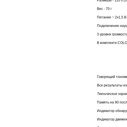
Размеры - 110 х (3
Вес - 70 г
Питание ~ 2x1,5 В
Подключение нау
3 уровня громкост
В комплекте:COLOR
Говорящий тономе
Все результаты и
Технические хара
Память на 90 пос
Индикатор обнар
Индикатор движен