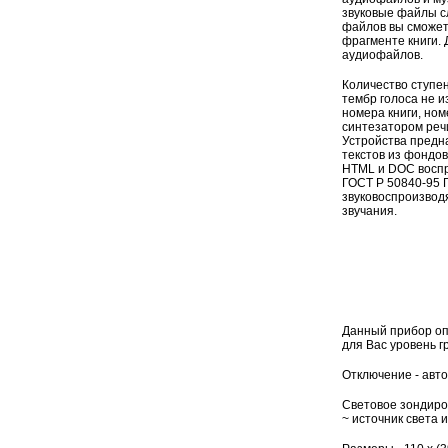
звуковые файлы с
файлов вы сможет
фрагменте книги. 
аудиофайлов.
Количество ступен
тембр голоса не и
номера книги, но
синтезатором речи
Устройства предн
текстов из фондов
HTML и DOC воспр
ГОСТ Р 50840-95 
звуковоспроизводя
звучания.
Данный прибор оп
для Вас уровень г
Отключение - авт
Световое зондиров
~ источник света 