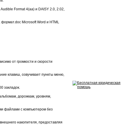
а.
ible Format 4(аа) и DAISY 2.0, 2.02,
 формат.doc Мicrosoft Word и НТМL
исимо от громкости и скорости
ние клавиш, озвучивает пункты меню,
00 закладок.
альбомам, дорожкам, уровням,
ми файлами с компьютером без
внешнего накопителя, предоставляя