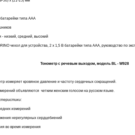
9-50) х (21-25) мм
 батарейки типа ААА
шников
и - низкий, средний, высокий
INO чехол для устройства, 2 х 1,5 В батарейки типа ААА, руководство по экс
Тонометр с речевым выходом, модель
BL
-
W
928
тр измеряет кровяное давление и частоту сердечных сокращений.
змерений объявляются четким женским голосом на русском языке.
ктеристики:
ледних измерений
ужения нерегулярных сердцебиений
ия во время измерения