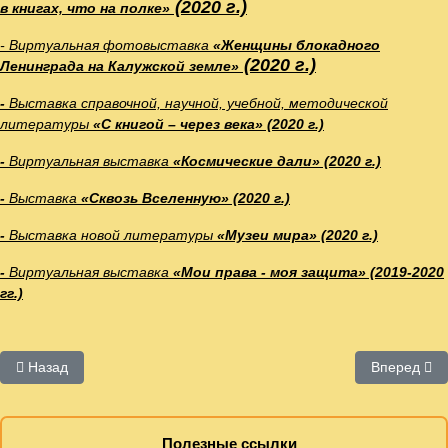
(2020 г.)
в книгах, что на полке»
- Виртуальная фотовыставка
«Женщины блокадного
(2020 г.)
Ленинграда на Калужской земле»
-
Выставка справочной, научной, учебной, методической
литературы
«С книгой – через века» (2020 г.)
-
Виртуальная выставка
«Космические дали» (2020 г.)
-
Выставка
«Сквозь Вселенную» (2020 г.)
-
Выставка новой литературы
«Музеи мира» (2020 г.)
-
Виртуальная выставка
«Мои права - моя защита» (2019-2020
гг.)
Предыдущий: Акции
Следующий
Назад
Вперед
Полезные ссылки