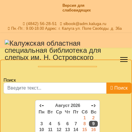
Версия для
слабовидящих
(4842) 56-28-51
slbook@adm.kaluga.ru
Пн.-Пт.: 9.00-18.00 Адрес: г. Калуга ул. Поле Свободы. д. 36а
Поиск
Поиск
‹-
-›
Август 2026
Пн
Вт
Ср
Чт
Пт
Сб
Вс
1
2
3
4
5
6
7
8
9
10
11
12
13
14
15
16