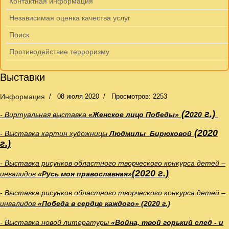
Контактная информация
Независимая оценка качества услуг
Поиск
Противодействие терроризму
Выставки
Информация
08 июля 2020
Просмотров: 2253
(2
г.)
-
Виртуальная выставка
«Женское лицо Победы
»
0
20
(2020
- Выставка картин художницы
Людмилы Бирюковой
г.)
- Выставка рисунков областного творческого конкурса детей –
(2020 г.)
инвалидов
«Русь моя православная»
-
Выставка рисунков областного творческого конкурса детей –
инвалидов
«Победа в сердце каждого» (2020 г.)
- Выставка новой литературы
«Война, твой горький след - и