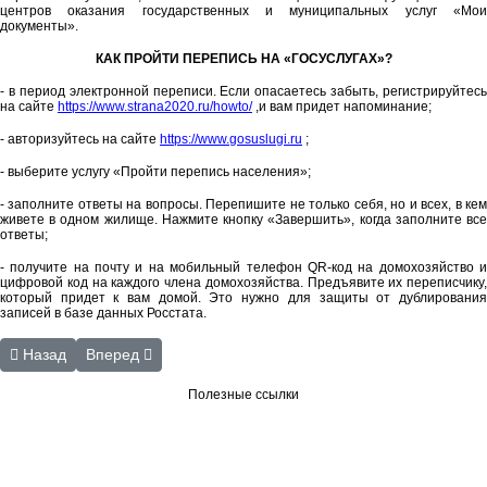
центров оказания государственных и муниципальных услуг «Мои
документы».
КАК ПРОЙТИ ПЕРЕПИСЬ НА «ГОСУСЛУГАХ»?
- в период электронной переписи. Если опасаетесь забыть, регистрируйтесь
на сайте
https://www.strana2020.ru/howto/
,и вам придет напоминание;
- авторизуйтесь на сайте
https://www.gosuslugi.ru
;
- выберите услугу «Пройти перепись населения»;
- заполните ответы на вопросы. Перепишите не только себя, но и всех, в кем
живете в одном жилище. Нажмите кнопку «Завершить», когда заполните все
ответы;
- получите на почту и на мобильный телефон QR-код на домохозяйство и
цифровой код на каждого члена домохозяйства. Предъявите их переписчику,
который придет к вам домой. Это нужно для защиты от дублирования
записей в базе данных Росстата.
Предыдущий: «Независимая система оценки качества работы учр
Следующий: Контактная информация
Назад
Вперед
Полезные ссылки