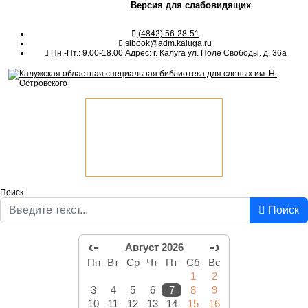
Версия для слабовидящих
(4842) 56-28-51
slbook@adm.kaluga.ru
Пн.-Пт.: 9.00-18.00 Адрес: г. Калуга ул. Поле Свободы. д. 36а
Поиск
Поиск
‹-
-›
Август 2026
Пн
Вт
Ср
Чт
Пт
Сб
Вс
1
2
3
4
5
6
7
8
9
10
11
12
13
14
15
16