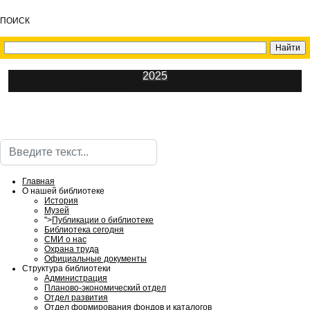
ПОИСК
2025
ИнфоЦентр
Поиск
Главная
О нашей библиотеке
История
Музей
">
Публикации о библиотеке
Библиотека сегодня
СМИ о нас
Охрана труда
Официальные документы
Структура библиотеки
Администрация
Планово-экономический отдел
Отдел развития
Отдел формирования фондов и каталогов