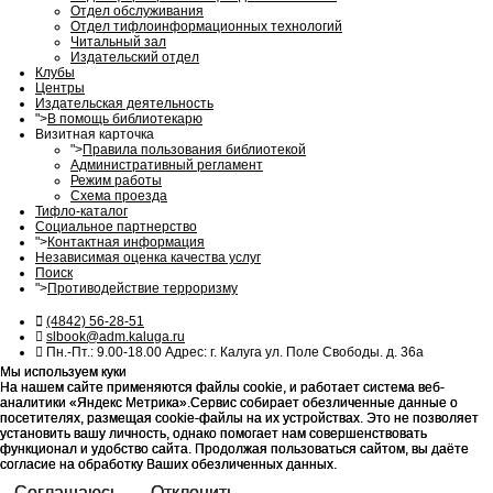
Отдел обслуживания
Отдел тифлоинформационных технологий
Читальный зал
Издательский отдел
Клубы
Центры
Издательская деятельность
">
В помощь библиотекарю
Визитная карточка
">
Правила пользования библиотекой
Административный регламент
Режим работы
Схема проезда
Тифло-каталог
Социальное партнерство
">
Контактная информация
Независимая оценка качества услуг
Поиск
">
Противодействие терроризму
(4842) 56-28-51
slbook@adm.kaluga.ru
Пн.-Пт.: 9.00-18.00 Адрес: г. Калуга ул. Поле Свободы. д. 36а
Мы используем куки
Мы используем куки
На нашем сайте применяются файлы cookie, и работает система веб-
На нашем сайте применяются файлы cookie, и работает система веб-
аналитики «Яндекс Метрика».Сервис собирает обезличенные данные о
аналитики «Яндекс Метрика».Сервис собирает обезличенные данные о
посетителях, размещая cookie-файлы на их устройствах. Это не позволяет
посетителях, размещая cookie-файлы на их устройствах. Это не позволяет
установить вашу личность, однако помогает нам совершенствовать
установить вашу личность, однако помогает нам совершенствовать
функционал и удобство сайта. Продолжая пользоваться сайтом, вы даёте
функционал и удобство сайта. Продолжая пользоваться сайтом, вы даёте
согласие на обработку Ваших обезличенных данных.
согласие на обработку Ваших обезличенных данных.
Соглашаюсь
Соглашаюсь
Отклонить
Отклонить