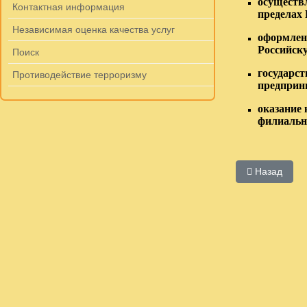
осуществ
Контактная информация
пределах
Независимая оценка качества услуг
оформлен
Российск
Поиск
государс
Противодействие терроризму
предприни
оказание
филиальн
Предыдущий:
Назад