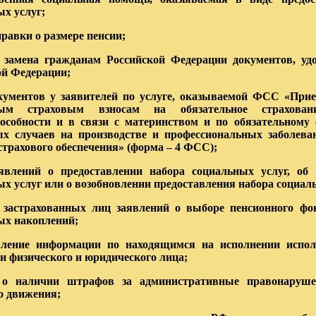
х услуг;
равки о размере пенсии;
 замена гражданам Российской Федерации документов, уд
ой Федерации;
кументов у заявителей по услуге, оказываемой ФСС «При
ным страховым взносам на обязательное страхова
пособности и в связи с материнством и по обязательному
ых случаев на производстве и профессиональных заболева
трахового обеспечения» (форма – 4 ФСС);
явлений о предоставлении набора социальных услуг, об 
х услуг или о возобновлении предоставления набора социал
 застрахованных лиц заявлений о выборе пенсионного фо
ых накоплений;
вление информации по находящимся на исполнении испо
 физического и юридического лица;
 о наличии штрафов за административные правонарушен
о движения;