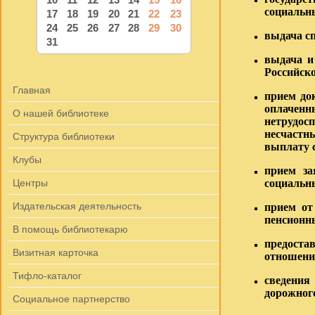
социальны
17
18
19
20
21
22
23
24
25
26
27
28
29
30
выдача сп
31
выдача и
Российск
Главная
прием до
оплачен
О нашей библиотеке
нетрудос
несчастн
Структура библиотеки
выплату с
Клубы
прием за
Центры
социальны
Издательская деятельность
прием от
пенсионн
В помощь библиотекарю
предоста
Визитная карточка
отношении
Тифло-каталог
сведения
дорожног
Социальное партнерство