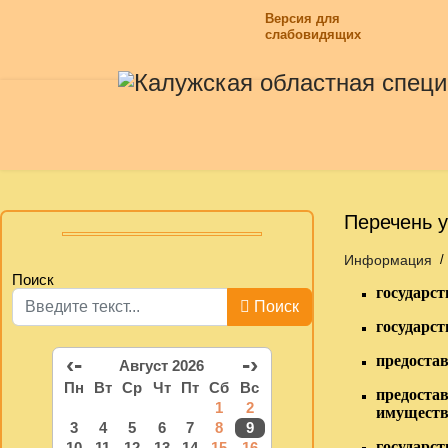
Версия для
слабовидящих
Перечень у
Информация
Поиск
государст
Поиск
государс
‹-
-›
предостав
Август 2026
Пн
Вт
Ср
Чт
Пт
Сб
Вс
предоста
1
2
имущество
3
4
5
6
7
8
9
государс
10
11
12
13
14
15
16