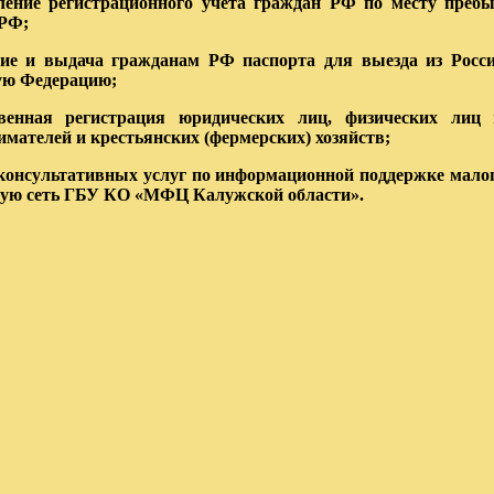
ление регистрационного учета граждан РФ по месту преб
 РФ;
ие и выдача гражданам РФ паспорта для выезда из Росси
ую Федерацию;
твенная регистрация юридических лиц, физических лиц
мателей и крестьянских (фермерских) хозяйств;
 консультативных услуг по информационной поддержке малог
ую сеть ГБУ КО «МФЦ Калужской области».
 События