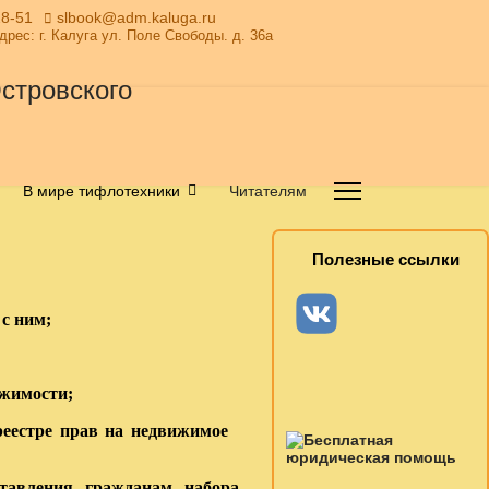
28-51
slbook@adm.kaluga.ru
Адрес: г. Калуга ул. Поле Свободы. д. 36а
В мире тифлотехники
Читателям
Полезные ссылки
с ним;
ижимости;
 реестре прав на недвижимое
ставления гражданам набора