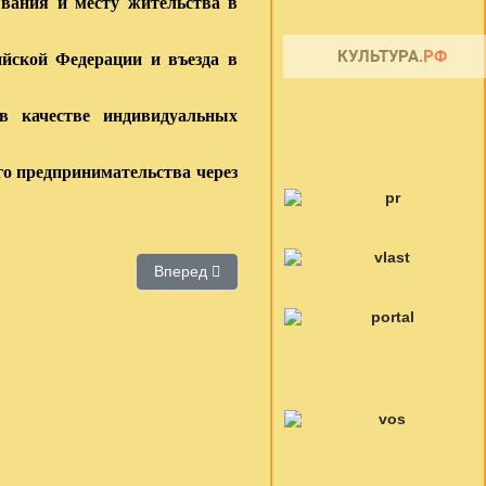
ывания и месту жительства в
йской Федерации и въезда в
 в качестве индивидуальных
о предпринимательства через
Следующий: Конкурс "Лучшая книга лета"
Вперед