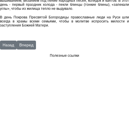
вышиванием, вязанием под пение народных песен, колядок и кантов. В этот
день - первый праздник холода - пекли блинцы (тонкие блины), «запекали
углы», чтобы из жилища тепло не выдувало.
В день Покрова Пресвятой Богородицы православные люди на Руси шли
всегда в храмы всеми семьями
,
чтобы в молитве испросить милости и
заступления Божией Матери.
Предыдущий: МФЦ
Следующий: октябрь
Назад
Вперед
Полезные ссылки