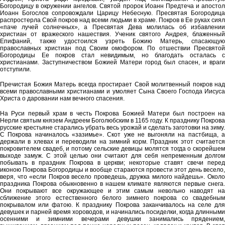
Богородицу в окружении ангелов. Святой пророк Иоанн Предтеча и апостол
Иоанн Богослов сопровождали Царицу Небесную. Пресвятая Богородица
распростерла Свой покров над всеми людьми в храме. Покров в Ее руках сиял
«паче лучей солнечных», а Пресвятая Дева молилась об избавлении
христиан от вражеского нашествия. Ученик святого Андрея, блаженный
Епифаний, также удостоился узреть Божию Матерь, спасающую
православных христиан под Своим омофором. По отшествии Пресвятой
Богородицы Ее покров стал невидимым, но благодать осталась с
христианами. Заступничеством Божией Матери город был спасен, и враги
отступили.
Пречистая Божия Матерь всегда простирает Свой молитвенный покров над
всеми православными христианами и умоляет Сына Своего Господа Иисуса
Христа о даровании нам вечного спасения.
На Руси первый храм в честь Покрова Божией Матери был построен на
Нерли святым князем Андреем Боголюбским в 1165 году. К празднику Покрова
русские крестьяне старались убрать весь урожай и сделать заготовки на зиму.
С Покрова начиналось «зазимье». Скот уже не выгоняли на пастбища, а
держали в хлевах и переводили на зимний корм. Праздник этот считается
покровителем свадеб, и потому сельские девицы молятся тогда о скорейшем
выходе замуж. С этой целью они считают для себя непременным долгом
побывать в праздник Покрова в церкви; некоторые ставят свечи перед
иконою Покрова Богородицы и вообще стараются провести этот день весело,
веря, что «если Покров весело проведешь, дружка милого найдешь». Около
праздника Покрова обыкновенно в нашем климате являются первые снега.
Они покрывают все окружающее и этим самым невольно наводят на
сближение этого естественного белого зимнего покрова со свадебным
покрывалом или фатою. К празднику Покрова заканчивалось на селе для
девушек и парней время хороводов, и начинались посиделки, когда длинными
осенними и зимними вечерами девушки занимались прядением,