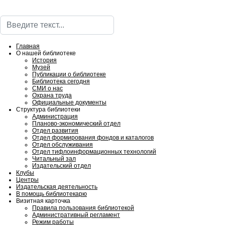
Поиск
Главная
О нашей библиотеке
История
Музей
Публикации о библиотеке
Библиотека сегодня
СМИ о нас
Охрана труда
Официальные документы
Структура библиотеки
Администрация
Планово-экономический отдел
Отдел развития
Отдел формирования фондов и каталогов
Отдел обслуживания
Отдел тифлоинформационных технологий
Читальный зал
Издательский отдел
Клубы
Центры
Издательская деятельность
В помощь библиотекарю
Визитная карточка
Правила пользования библиотекой
Административный регламент
Режим работы