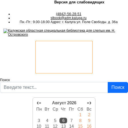
Версия для слабовидящих
(4842) 56-28-51
slbook@adm.kaluga.ru
Пн.-Пт.: 9.00-18.00 Адрес: г. Калуга ул. Поле Свободы. д. 36а
Поиск
Поиск
‹-
-›
Август 2026
Пн
Вт
Ср
Чт
Пт
Сб
Вс
1
2
3
4
5
6
7
8
9
10
11
12
13
14
15
16