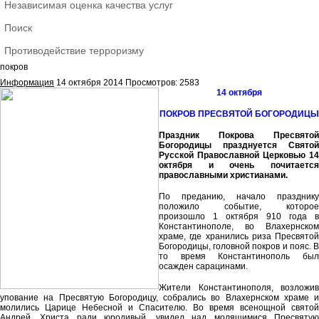
Независимая оценка качества услуг
Поиск
Противодействие терроризму
покров
Информация
14 октября 2014
Просмотров: 2583
14 октября
ПОКРОВ ПРЕСВЯТОЙ БОГОРОДИЦЫ
Праздник Покрова Пресвятой
Богородицы празднуется Святой
Русской Православной Церковью 14
октября и очень почитается
православными христианами.
По преданию, начало празднику
положило событие, которое
произошло 1 октября 910 года в
Константинополе, во Влахернском
храме, где хранились риза Пресвятой
Богородицы, головной покров и пояс. В
то время Константинополь был
осажден сарацинами.
Жители Константинополя, возложив
упование на Пресвятую Богородицу, собрались во Влахернском храме и
молились Царице Небесной и Спасителю. Во время всенощной святой
Андрей, Христа ради юродивый, увидел над молящимися Пресвятую