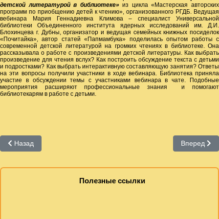
детской литературой в библиотеке»
из цикла «Мастерская авторски
программ по приобщению детей к чтению», организованного РГДБ. Ведущая
вебинара Мария Геннадиевна Климова – специалист Универсальной
библиотеки Объединенного института ядерных исследований им. Д.И.
Блохинцева г. Дубны, организатор и ведущая семейных книжных посиделок
«Почитайка», автор статей «Папмамбука» поделилась опытом работы с
современной детской литературой на громких чтениях в библиотеке. Она
рассказывала о работе с произведениями детской литературы. Как выбрать
произведение для чтения вслух? Как построить обсуждение текста с детьми
и подростками? Как выбрать интерактивную составляющую занятия? Ответы
на эти вопросы получили участники в ходе вебинара. Библиотека приняла
участие в обсуждении темы с участниками вебинара в чате. Подобные
мероприятия расширяют профессиональные знания и помогают
библиотекарям в работе с детьми.
Предыдущий: Повышение профессионального уровня
Следующий:
Назад
Вперед
Полезные ссылки