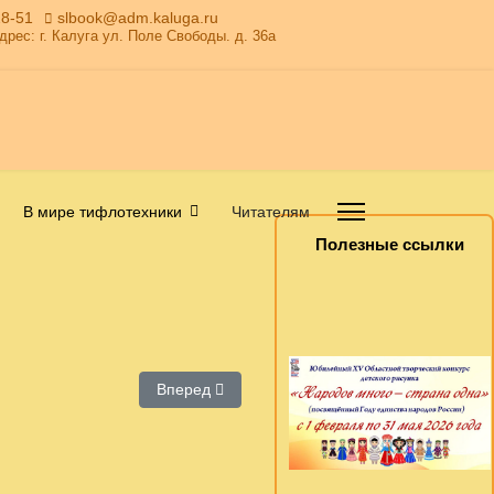
28-51
slbook@adm.kaluga.ru
Адрес: г. Калуга ул. Поле Свободы. д. 36а
В мире тифлотехники
Читателям
Полезные ссылки
онального устного журнала «Лад»
Следующий: Участие в вебинаре РГДБ
Вперед