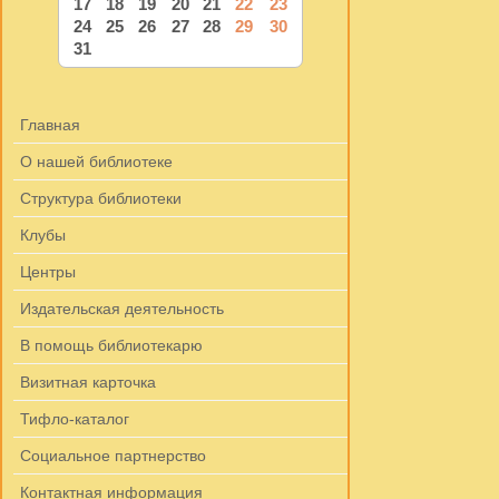
17
18
19
20
21
22
23
24
25
26
27
28
29
30
31
Главная
О нашей библиотеке
Структура библиотеки
Клубы
Центры
Издательская деятельность
В помощь библиотекарю
Визитная карточка
Тифло-каталог
Социальное партнерство
Контактная информация