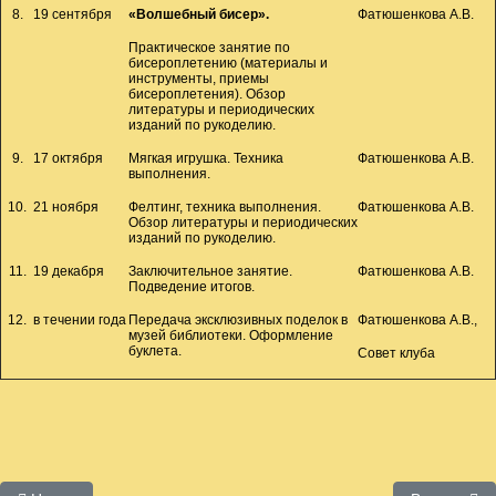
8.
19 сентября
«Волшебный бисер».
Фатюшенкова А.В.
Практическое занятие по
бисероплетению (материалы и
инструменты, приемы
бисероплетения). Обзор
литературы и периодических
изданий по рукоделию.
9.
17 октября
Мягкая игрушка. Техника
Фатюшенкова А.В.
выполнения.
10.
21 ноября
Фелтинг, техника выполнения.
Фатюшенкова А.В.
Обзор литературы и периодических
изданий по рукоделию.
11.
19 декабря
Заключительное занятие.
Фатюшенкова А.В.
Подведение итогов.
12.
в течении года
Передача эксклюзивных поделок в
Фатюшенкова А.В.,
музей библиотеки. Оформление
буклета.
Совет клуба