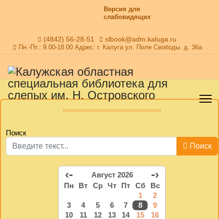
Версия для
слабовидящих
(4842) 56-28-51
slbook@adm.kaluga.ru
Пн.-Пт.: 9.00-18.00 Адрес: г. Калуга ул. Поле Свободы. д. 36а
Поиск
Поиск
‹-
-›
Август 2026
Пн
Вт
Ср
Чт
Пт
Сб
Вс
1
2
3
4
5
6
7
8
9
10
11
12
13
14
15
16