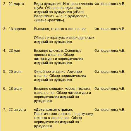
2.
21 марта
Виды рукоделия. Интересы членов
Фатюшенкова А.В.
клуба. Обзор периодических
изданий по рукоделию («Валя-
Валентина», «Лена-рукоделие»,
«Диана-креатив»).
3.
18 апреля
Вышивка, техника выполнения.
Фатюшенкова А.В.
Обзор литературы и периодических
изданий по рукоделию.
4.
23 мая
Вязание крючком. Основные
Фатюшенкова А.В.
приемы вязания. Обзор
литературы и периодических
изданий по рукоделию.
5.
20 июня
Филейное вязание. Ажурное
Фатюшенкова А.В.
вязание. Обзор периодических
изданий по рукоделию.
6.
18 июля
Вязание спицами, узоры, техника
Фатюшенкова А.В.
выполнения. Обзор литературы и
периодических изданий по
рукоделию.
7.
22 августа
«Декупажная страна».
Фатюшенкова А.В.
Практическое занятие по декупажу,
техника выполнения. Обзор
периодических изданий по
рукоделию.