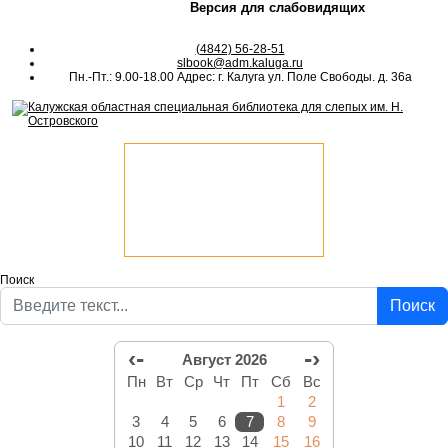
Версия для слабовидящих
(4842) 56-28-51
slbook@adm.kaluga.ru
Пн.-Пт.: 9.00-18.00 Адрес: г. Калуга ул. Поле Свободы. д. 36а
Поиск
Поиск
‹-
-›
Август 2026
Пн
Вт
Ср
Чт
Пт
Сб
Вс
1
2
3
4
5
6
7
8
9
10
11
12
13
14
15
16