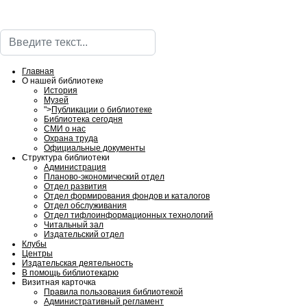
Поиск
Главная
О нашей библиотеке
История
Музей
">
Публикации о библиотеке
Библиотека сегодня
СМИ о нас
Охрана труда
Официальные документы
Структура библиотеки
Администрация
Планово-экономический отдел
Отдел развития
Отдел формирования фондов и каталогов
Отдел обслуживания
Отдел тифлоинформационных технологий
Читальный зал
Издательский отдел
Клубы
Центры
Издательская деятельность
В помощь библиотекарю
Визитная карточка
Правила пользования библиотекой
Административный регламент