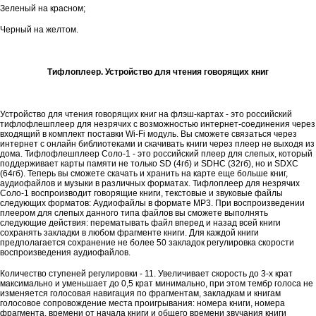
Зеленый на красном;
Черный на желтом.
Тифлоплеер. Устройство для чтения говорящих книг
Устройство для чтения говорящих книг на флэш-картах - это российский
тифлофлешплеер для незрячих с возможностью интернет-соединения через
входящий в комплект поставки Wi-Fi модуль. Вы сможете связаться через
интернет с онлайн библиотеками и скачивать книги через плеер не выходя из
дома. Тифлофлешплеер Соло-1 - это российский плеер для слепых, который
поддерживает карты памяти не только SD (4гб) и SDHC (32гб), но и SDXC
(64гб). Теперь вы сможете скачать и хранить на карте еще больше книг,
аудиофайлов и музыки в различных форматах. Тифлоплеер для незрячих
Соло-1 воспроизводит говорящие книги, текстовые и звуковые файлы
следующих форматов: Аудиофайлы в формате MP3. При воспроизведении
плеером для слепых данного типа файлов вы сможете выполнять
следующие действия: перематывать файл вперед и назад всей книги
сохранять закладки в любом фрагменте книги. Для каждой книги
предполагается сохранение не более 50 закладок регулировка скорости
воспроизведения аудиофайлов.
Количество ступеней регулировки - 11. Увеличивает скорость до 3-х крат
максимально и уменьшает до 0,5 крат минимально, при этом тембр голоса не
изменяется голосовая навигация по фрагментам, закладкам и книгам
голосовое сопровождение места проигрывания: номера книги, номера
фрагмента, времени от начала книги и общего времени звучания книги