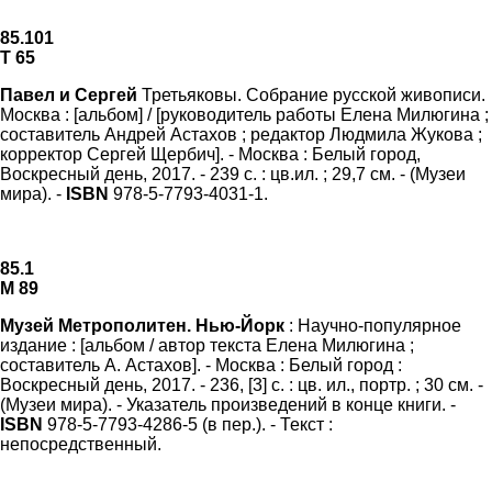
85.101
Т 65
Павел и Сергей
Третьяковы. Собрание русской живописи.
Москва : [альбом] / [руководитель работы Елена Милюгина ;
составитель Андрей Астахов ; редактор Людмила Жукова ;
корректор Сергей Щербич]. - Москва : Белый город,
Воскресный день, 2017. - 239 с. : цв.ил. ; 29,7 см. - (Музеи
мира). -
ISBN
978-5-7793-4031-1.
85.1
М 89
Музей Метрополитен. Нью-Йорк
: Научно-популярное
издание : [альбом / автор текста Елена Милюгина ;
составитель А. Астахов]. - Москва : Белый город :
Воскресный день, 2017. - 236, [3] с. : цв. ил., портр. ; 30 см. -
(Музеи мира). - Указатель произведений в конце книги. -
ISBN
978-5-7793-4286-5 (в пер.). - Текст :
непосредственный.