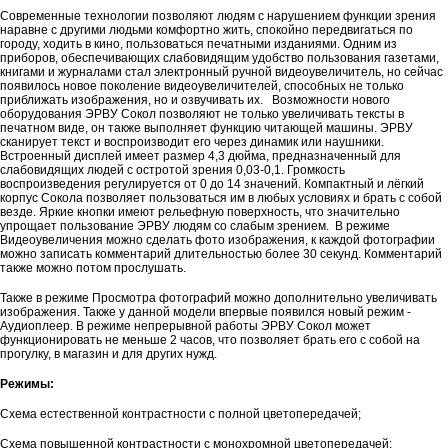
Современные технологии позволяют людям с нарушением функции зрения
наравне с другими людьми комфортно жить, спокойно передвигаться по
городу, ходить в кино, пользоваться печатными изданиями. Одним из
приборов, обеспечивающих слабовидящим удобство пользования газетами,
книгами и журналами стал электронный ручной видеоувеличитель, но сейчас
появилось новое поколение видеоувеличителей, способных не только
приближать изображения, но и озвучивать их. Возможности нового
оборудования ЭРВУ Сокол позволяют не только увеличивать тексты в
печатном виде, он также выполняет функцию читающей машины. ЭРВУ
сканирует текст и воспроизводит его через динамик или наушники.
Встроенный дисплей имеет размер 4,3 дюйма, предназначенный для
слабовидящих людей с остротой зрения 0,03-0,1. Громкость
воспроизведения регулируется от 0 до 14 значений. Компактный и лёгкий
корпус Сокола позволяет пользоваться им в любых условиях и брать с собой
везде. Яркие кнопки имеют рельефную поверхность, что значительно
упрощает пользование ЭРВУ людям со слабым зрением. В режиме
Видеоувеличения можно сделать фото изображения, к каждой фотографии
можно записать комментарий длительностью более 30 секунд. Комментарий
также можно потом прослушать.
Также в режиме Просмотра фотографий можно дополнительно увеличивать
изображения. Также у данной модели впервые появился новый режим -
Аудиоплеер. В режиме непрерывной работы ЭРВУ Сокол может
функционировать не меньше 2 часов, что позволяет брать его с собой на
прогулку, в магазин и для других нужд.
Режимы:
Схема естественной контрастности с полной цветопередачей;
Схема повышенной контрастности с монохромной цветопередачей;