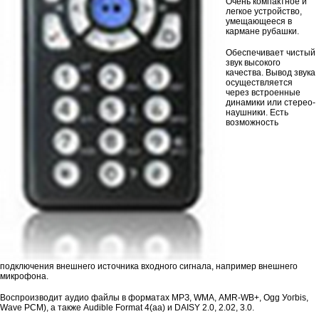
Очень компактное и
легкое устройство,
умещающееся в
кармане рубашки.
Обеспечивает чистый
звук высокого
качества. Вывод звука
осуществляется
через встроенные
динамики или стерео-
наушники. Есть
возможность
подключения внешнего источника входного сигнала, например внешнего
микрофона.
Воспроизводит аудио файлы в форматах МРЗ, WМА, АМR-WB+, Оgg Уогbis,
Wave РСМ), а также Audible Format 4(аа) и DAISY 2.0, 2.02, 3.0.