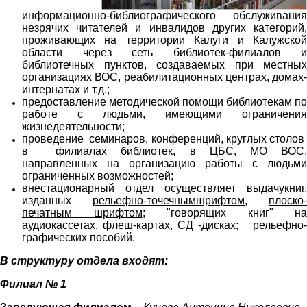
информационно-библиографического
обслуживания
незрячих читателей и инвалидов других категорий,
проживающих на территории Калуги и Калужской
области через сеть библиотек-филиалов и
библиотечных пунктов, создаваемых при местных
организациях ВОС, реабилитационных центрах, домах-
интернатах и т.д.;
предоставление методической помощи библиотекам по
работе с людьми, имеющими ограничения
жизнедеятельности;
проведение семинаров, конференций, круглых столов
в филиалах библиотек, в ЦБС, МО ВОС,
направленных на организацию работы с людьми
ограниченных возможностей;
внестационарный отдел осуществляет выдачукниг,
изданных
рельефно-точечнымшрифтом,
плоско-
печатным шрифтом
; "говорящих книг" на
аудиокассетах,
флеш-картах,
СД -дисках;
рельефно-
графических пособий.
В структуру отдела входят:
Филиал № 1