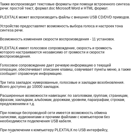
Также воспроизводит текстовые форматы при помощи встроенного синтеза
речи: простой текст, формат.doc Мicrosoft Word и НТМL формат.
РLЕХТАLК может воспроизводить файлы с внешних USB CD/DVD приводов.
Устройство предоставляет возможность выбора голоса и настроек тона
синтеза речи.
Возможность изменения скорости воспроизведения - 11 установок.
РLЕХТАLК имеет голосовое сопровождение, скорость и громкость
которого настраиваются независимо от громкости и скорости
воспроизведения.
Голосовое сопровождение дает речевую информацию о текущей
операции, обеспечивает описание клавиш, озвучивает пункты меню, а также
сообщает справочную информацию.
Три типа закладок: нумерованные, голосовые и закладки возобновления.
Всего доступно до 10000 закладок.
Расширенные возможности навигации: по заголовкам, группам, страницам,
фразам, закладкам, альбомам, дорожкам, уровням, параграфам, строкам,
предложениям и т.д.
При помощи беспроводной сети имеется возможность обмена
записями, аудиокнигами и прочими файлами с компьютером без
необходимости подключения USB кабеля.
При подключении к компьютеру РLЕХТАLК по USB интерфейсу,