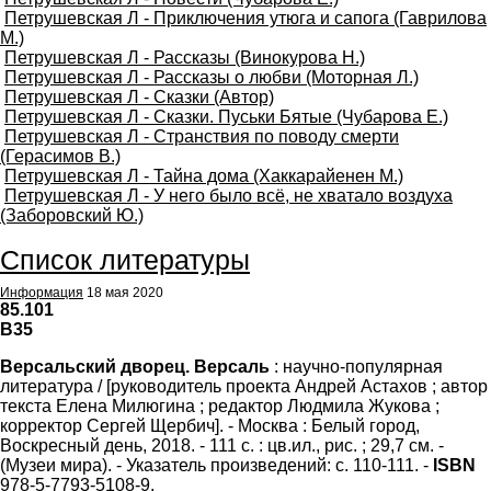
Петрушевская Л - Приключения утюга и сапога (Гаврилова
М.)
Петрушевская Л - Рассказы (Винокурова Н.)
Петрушевская Л - Рассказы о любви (Моторная Л.)
Петрушевская Л - Сказки (Автор)
Петрушевская Л - Сказки. Пуськи Бятые (Чубарова Е.)
Петрушевская Л - Странствия по поводу смерти
(Герасимов В.)
Петрушевская Л - Тайна дома (Хаккарайенен М.)
Петрушевская Л - У него было всё, не хватало воздуха
(Заборовский Ю.)
Список литературы
Информация
18 мая 2020
85.101
В35
Версальский дворец. Версаль
: научно-популярная
литература / [руководитель проекта Андрей Астахов ; автор
текста Елена Милюгина ; редактор Людмила Жукова ;
корректор Сергей Щербич]. - Москва : Белый город,
Воскресный день, 2018. - 111 с. : цв.ил., рис. ; 29,7 см. -
(Музеи мира). - Указатель произведений: с. 110-111. -
ISBN
978-5-7793-5108-9.