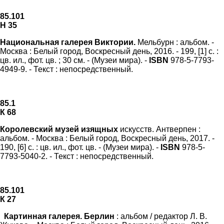
85.101
Н 35
Национальная галерея Виктории.
Мельбурн : альбом. -
Москва : Белый город, Воскресный день, 2016. - 199, [1] с. :
цв. ил., фот. цв. ; 30 см. - (Музеи мира). -
ISBN
978-5-7793-
4949-9. - Текст : непосредственный.
85.1
К 68
Королевский музей изящных
искусств. Антверпен :
альбом. - Москва : Белый город, Воскресный день, 2017. -
190, [6] с. : цв. ил., фот. цв. - (Музеи мира). -
ISBN
978-5-
7793-5040-2. - Текст : непосредственный.
85.101
К 27
Картинная галерея. Берлин
: альбом / редактор Л. В.