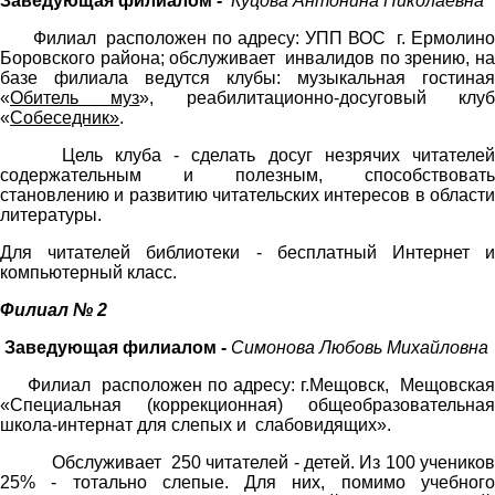
Заведующая филиалом
-
Куцова Антонина Николаевна
Филиал расположен по адресу: УПП ВОС г. Ермолино
Боровского района; обслуживает инвалидов по зрению, на
базе филиала ведутся клубы: музыкальная гостиная
«
Обитель муз
», реабилитационно-досуговый клу
«
Собеседник»
.
Цель клуба - сделать досуг незрячих читателей
содержательным и полезным, способствовать
становлению и развитию читательских интересов в области
литературы.
Для читателей библиотеки - бесплатный Интернет и
компьютерный класс.
Филиал
№ 2
Заведующая филиалом -
Симонова Любовь Михайловна
Филиал расположен по адресу: г.Мещовск, Мещовская
«Специальная (коррекционная) общеобразовательная
школа-интернат для слепых и слабовидящих».
Обслуживает 250 читателей - детей. Из 100 учеников
25% - тотально слепые. Для них, помимо учебного