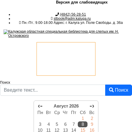
Версия для слабовидящих
(4842) 56-28-51
slbook@adm.kaluga.ru
Пн.-Пт.: 9.00-18.00 Адрес: г. Калуга ул. Поле Свободы. д. 36а
Поиск
Поиск
‹-
-›
Август 2026
Пн
Вт
Ср
Чт
Пт
Сб
Вс
1
2
3
4
5
6
7
8
9
10
11
12
13
14
15
16