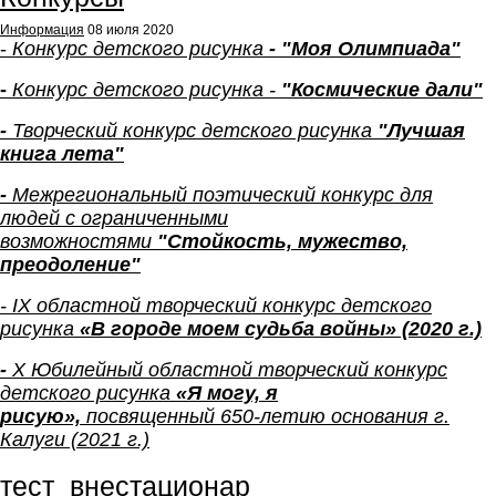
Информация
08 июля 2020
-
Конкурс
детского рисунка
-
"Моя Олимпиада"
-
Конкурс детского рисунка -
"
Космические дали"
-
Творческий конкурс детского рисунка
"Лучшая
книга лета"
-
Межрегиональный поэтический конкурс для
людей с ограниченными
возможностями
"Стойкость, мужество,
преодоление"
- IX областной творческий конкурс детского
ри
сун
к
а
«
В городе моем судьба войны» (2020 г.)
-
Х Юбилейный областной
творческий конкурс
детского рисунка
«Я могу, я
рисую»,
посвященный 650-летию основания г.
Калуги
(2021 г.)
тест_внестационар