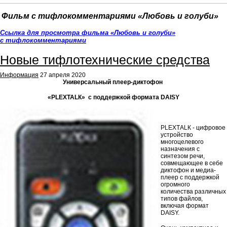
Фильм с тифлокомментариями «Любовь и голуби
»
Ссылка для просмотра фильма «Любовь и голуби
»
с тифлокомментариями
Новые тифлотехнические средства
Информация
27 апреля 2020
Универсальный плеер-диктофон
«Р
L
ЕХТА
L
К» с поддержкой формата
DAISY
РLЕХТАLК - цифровое
устройство
многоцелевого
назначения с
синтезом речи,
совмещающее в себе
диктофон и медиа-
плеер с поддержкой
огромного
количества различных
типов файлов,
включая формат
DAISY.