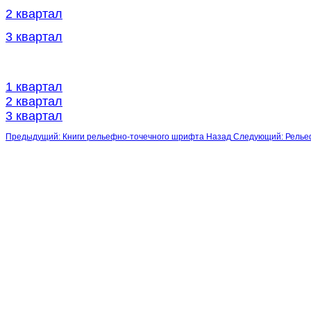
2 квартал
3 квартал
1 квартал
2
квартал
3 квартал
Предыдущий: Книги рельефно-точечного шрифта
Назад
Следующий: Релье