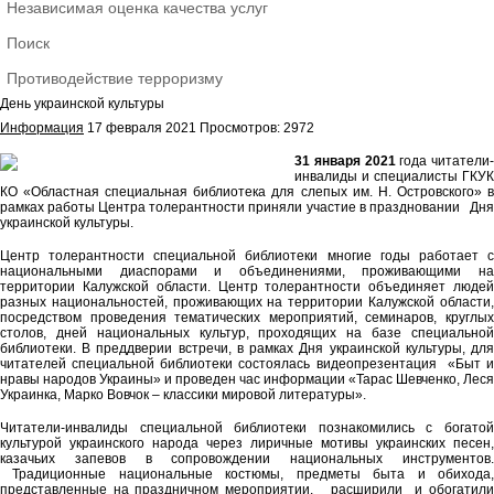
Независимая оценка качества услуг
Поиск
Противодействие терроризму
День украинской культуры
Информация
17 февраля 2021
Просмотров: 2972
31 января 2021
года читатели-
инвалиды и специалисты ГКУК
КО «Областная специальная библиотека для слепых им. Н. Островского» в
рамках работы Центра толерантности приняли участие в праздновании Дня
украинской культуры.
Центр толерантности специальной библиотеки многие годы работает с
национальными диаспорами и объединениями, проживающими на
территории Калужской области. Центр толерантности объединяет людей
разных национальностей, проживающих на территории Калужской области,
посредством проведения тематических мероприятий, семинаров, круглых
столов, дней национальных культур, проходящих на базе специальной
библиотеки. В преддверии встречи, в рамках Дня украинской культуры, для
читателей специальной библиотеки состоялась видеопрезентация «Быт и
нравы народов Украины» и проведен час информации «Тарас Шевченко, Леся
Украинка, Марко Вовчок – классики мировой литературы».
Читатели-инвалиды специальной библиотеки познакомились с богатой
культурой украинского народа через лиричные мотивы украинских песен,
казачьих запевов в сопровождении национальных инструментов.
Традиционные национальные костюмы, предметы быта и обихода,
представленные на праздничном мероприятии, расширили и обогатили