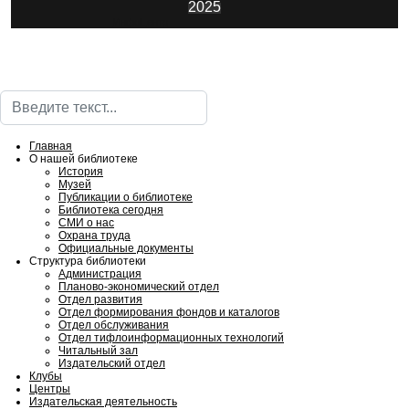
2025
ИнфоЦентр
Поиск
Главная
О нашей библиотеке
История
Музей
Публикации о библиотеке
Библиотека сегодня
СМИ о нас
Охрана труда
Официальные документы
Структура библиотеки
Администрация
Планово-экономический отдел
Отдел развития
Отдел формирования фондов и каталогов
Отдел обслуживания
Отдел тифлоинформационных технологий
Читальный зал
Издательский отдел
Клубы
Центры
Издательская деятельность