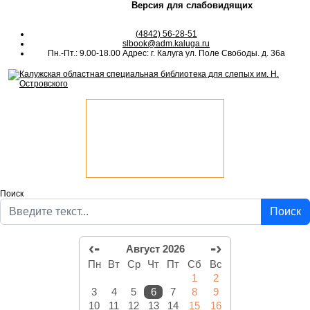
Версия для слабовидящих
(4842) 56-28-51
slbook@adm.kaluga.ru
Пн.-Пт.: 9.00-18.00 Адрес: г. Калуга ул. Поле Свободы. д. 36а
Поиск
Поиск
‹-
-›
Август 2026
Пн
Вт
Ср
Чт
Пт
Сб
Вс
1
2
3
4
5
6
7
8
9
10
11
12
13
14
15
16