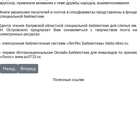
кругозор, привлекли внимание к теме дружбы народов, взаимопонимания.
Книги украинских писателей и поэтов в спецформатах представлены в фонде
специальной библиотеки.
Центр чтения Калужской областной специальной библиотеки для слепых им.
Н. Островского предлагает Вам ознакомиться с творчеством поэта на
электронных ресурсах:
- электронная библиотечная система «ЛитРес Библиотека» biblio.litres.ru;
- первая Интернациональная Онлайн-Библиотека для инвалидов по зрению
«Логос» www.av3715.ru.
Предыдущий: Фильмы на DVD c тифлокомментариями
Следующий: «Человек, вселенная, космос»
Назад
Вперед
Полезные ссылки