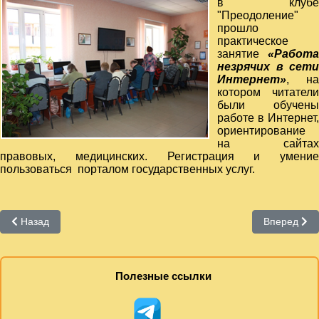
в клубе
"Преодоление"
прошло
практическое
занятие
«Работа
незрячих в сети
Интернет»
, на
котором читатели
были обучены
работе в Интернет,
ориентирование
на сайтах
правовых, медицинских. Регистрация и умение
пользоваться порталом государственных услуг.
Предыдущий: 21 сентября 2014 года
Следующий:
Назад
Вперед
Полезные ссылки