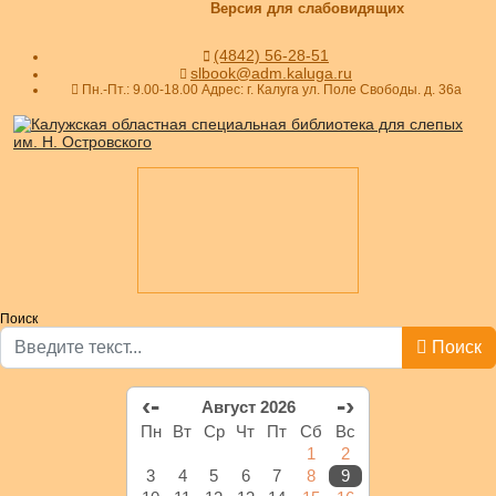
Версия для слабовидящих
(4842) 56-28-51
slbook@adm.kaluga.ru
Пн.-Пт.: 9.00-18.00 Адрес: г. Калуга ул. Поле Свободы. д. 36а
Поиск
Поиск
‹-
-›
Август 2026
Пн
Вт
Ср
Чт
Пт
Сб
Вс
1
2
3
4
5
6
7
8
9