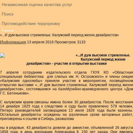
Независимая оценка качества услуг
Поиск
Противодействие терроризму
Featured
«...И дум высокое стремленье. Калужский период жизни декабристов»
Информация
13 апреля 2016
Просмотров: 3133
«...И дум высокое стремленье.
Калужский период жизни
декабристов» - участие в открытии выставки
7 апреля сотрудники издательского отдела ГКУК КО «Областная
специальная библиотека для слепых им. Н. Островского» и члены секции
«Калужские однолюбы» приняли участие в мероприятии, посвящённом
открытию выставки «...И дум высокое стремленье. Калужский период жизни
декабристов», состоявшемся на базеМузейно-краеведческого центра «Дом
Г.С. Батенькова».
С калужским краем связаны имена более 30 декабристов. После восстания
14 декабря 1825 года к следствию и суду было привлечено 579 человек.
Пятеро руководителей заговорщиков 13 июля 1826 года были казнены.
Остальные декабристы осуждены на различные сроки каторжных работ,
приговорены к ссылке в Сибирь, разжалова
ны в рядовые. 43 декабриста дожили до амнистии, объявленной 26 августа
1856 года, в день коронации Александра II, 150 лет назад. Они явились