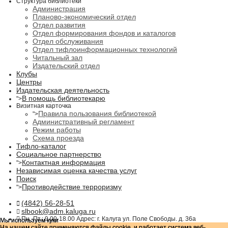
Структура библиотеки
Администрация
Планово-экономический отдел
Отдел развития
Отдел формирования фондов и каталогов
Отдел обслуживания
Отдел тифлоинформационных технологий
Читальный зал
Издательский отдел
Клубы
Центры
Издательская деятельность
В помощь библиотекарю
">
Визитная карточка
Правила пользования библиотекой
">
Административный регламент
Режим работы
Схема проезда
Тифло-каталог
Социальное партнерство
Контактная информация
">
Независимая оценка качества услуг
Поиск
Противодействие терроризму
">
(4842) 56-28-51
slbook@adm.kaluga.ru
Пн.-Пт.: 9.00-18.00 Адрес: г. Калуга ул. Поле Свободы. д. 36а
Мы используем куки
Мы используем куки
На нашем сайте применяются файлы cookie, и работает система веб-
На нашем сайте применяются файлы cookie, и работает система веб-