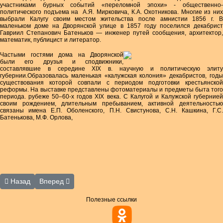
участниками бурных событий «переломной эпохи» - общественно-
политического подъема на А.Я. Мирковича, К.А. Охотникова. Многие из них
выбрали Калугу своим местом жительства после амнистии 1856 г. В
маленьком доме на Дворянской улице в 1857 году поселился декабрист
Гавриил Степанович Батеньков — инженер путей сообщения, архитектор,
математик, публицист и литератор.
Частыми гостями дома на Дворянской
были его друзья и сподвижники,
составлявшие в середине XIX в. научную и политическую элиту
губернии.Образовалась маленькая «калужская колония» декабристов, годы
существования которой совпали с периодом подготовки крестьянской
реформы. На выставке представлены фотоматериалы и предметы быта того
периода. рубеже 50–60-х годов XIX века. С Калугой и Калужской губернией
своим рождением, длительным пребыванием, активной деятельностью
связаны имена Е.П. Оболенского, П.Н. Свистунова, С.Н. Кашкина, Г.С.
Батенькова, М.Ф. Орлова,
Предыдущий: апрель
Следующий: Акция «Прочитал сам – подари другим»
Назад
Вперед
Полезные ссылки