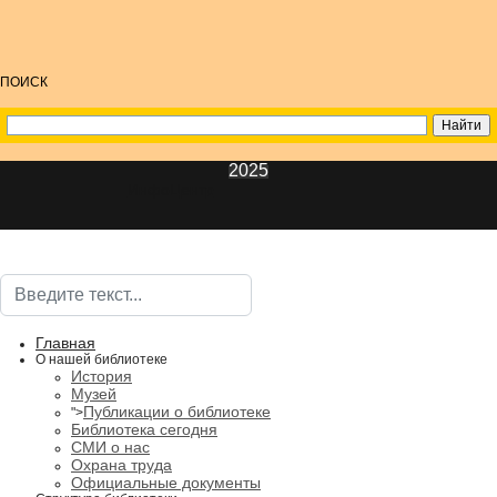
ПОИСК
2025
ИнфоЦентр
Поиск
Главная
О нашей библиотеке
История
Музей
Публикации о библиотеке
">
Библиотека сегодня
СМИ о нас
Охрана труда
Официальные документы