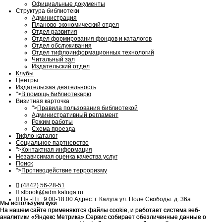
Официальные документы
Структура библиотеки
Администрация
Планово-экономический отдел
Отдел развития
Отдел формирования фондов и каталогов
Отдел обслуживания
Отдел тифлоинформационных технологий
Читальный зал
Издательский отдел
Клубы
Центры
Издательская деятельность
">
В помощь библиотекарю
Визитная карточка
">
Правила пользования библиотекой
Административный регламент
Режим работы
Схема проезда
Тифло-каталог
Социальное партнерство
">
Контактная информация
Независимая оценка качества услуг
Поиск
">
Противодействие терроризму
(4842) 56-28-51
slbook@adm.kaluga.ru
Пн.-Пт.: 9.00-18.00 Адрес: г. Калуга ул. Поле Свободы. д. 36а
Мы используем куки
Мы используем куки
На нашем сайте применяются файлы cookie, и работает система веб-
На нашем сайте применяются файлы cookie, и работает система веб-
аналитики «Яндекс Метрика».Сервис собирает обезличенные данные о
аналитики «Яндекс Метрика».Сервис собирает обезличенные данные о