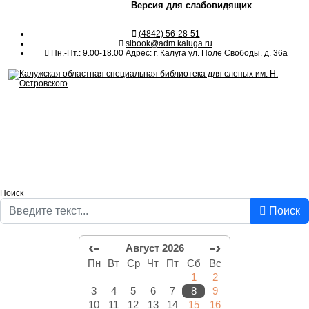
Версия для слабовидящих
(4842) 56-28-51
slbook@adm.kaluga.ru
Пн.-Пт.: 9.00-18.00 Адрес: г. Калуга ул. Поле Свободы. д. 36а
Поиск
Поиск
‹-
-›
Август 2026
Пн
Вт
Ср
Чт
Пт
Сб
Вс
1
2
3
4
5
6
7
8
9
10
11
12
13
14
15
16