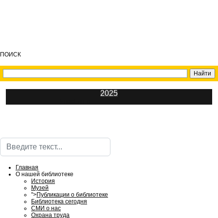
ПОИСК
2025
ИнфоЦентр
Поиск
Главная
О нашей библиотеке
История
Музей
">
Публикации о библиотеке
Библиотека сегодня
СМИ о нас
Охрана труда