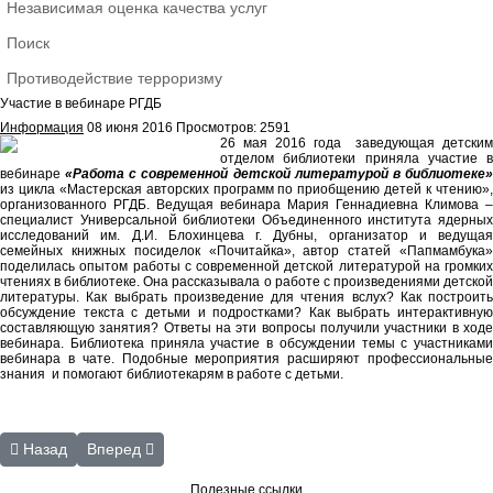
Независимая оценка качества услуг
Поиск
Противодействие терроризму
Участие в вебинаре РГДБ
Информация
08 июня 2016
Просмотров: 2591
26 мая 2016 года заведующая детским
отделом библиотеки приняла участие в
вебинаре
«Работа с современной детской литературой в библиотеке
из цикла «Мастерская авторских программ по приобщению детей к чтению»,
организованного РГДБ. Ведущая вебинара Мария Геннадиевна Климова –
специалист Универсальной библиотеки Объединенного института ядерных
исследований им. Д.И. Блохинцева г. Дубны, организатор и ведущая
семейных книжных посиделок «Почитайка», автор статей «Папмамбука»
поделилась опытом работы с современной детской литературой на громких
чтениях в библиотеке. Она рассказывала о работе с произведениями детской
литературы. Как выбрать произведение для чтения вслух? Как построить
обсуждение текста с детьми и подростками? Как выбрать интерактивную
составляющую занятия? Ответы на эти вопросы получили участники в ходе
вебинара. Библиотека приняла участие в обсуждении темы с участниками
вебинара в чате. Подобные мероприятия расширяют профессиональные
знания и помогают библиотекарям в работе с детьми.
Предыдущий: Повышение профессионального уровня
Следующий: Лето 2016 г.
Назад
Вперед
Полезные ссылки