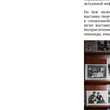
актуальной ин
На базе музе
выставки твор
в специальной
музее выставк
бисероплетение
инвалиды, инва