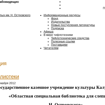
лабовидящих
П
Информационные ресурсы
Фонд
Издательства
Новые поступления литературы
Подписка
Афиша
В мире тифлотехники
Тифлотехнические средства
Полезные ссылки
Поставщики
Читателям
ция
лиотеки
екабря 2012
осударственное казенное учреждение культуры Ка
«Областная специальная библиотека для слеп
Н. Островского»