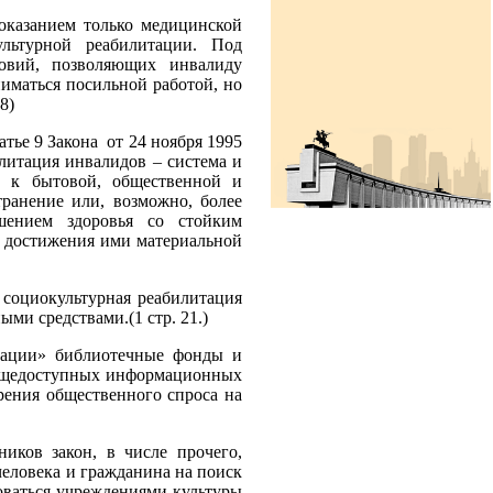
оказанием только медицинской
льтурной реабилитации. Под
овий, позволяющих инвалиду
ниматься посильной работой, но
8)
тье 9 Закона от 24 ноября 1995
литация инвалидов – система и
в к бытовой, общественной и
транение или, возможно, более
шением здоровья со стойким
, достижения ими материальной
 социокультурная реабилитация
ми средствами.(1 стр. 21.)
мации» библиотечные фонды и
общедоступных информационных
орения общественного спроса на
иков закон, в числе прочего,
человека и гражданина на поиск
оваться учреждениями культуры