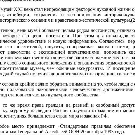
ей XXI века стал непреходящим фактором духовной жизни о
а, атрибуции, сохранения и экспонирования историко-куль
сторического сознания и нравственно-эстетической культуры.(2
ительно, ведь музей обладает целым рядом достоинств, отлича
а которые его ценят посетители. При этом для инвалидов э
тическое удовольствие и новую информацию. Согласитесь, пер
и его посетителей, ощутить, сопереживая рядом с ними, 
т знакомства с экспозицией впечатлениями, пополнить св
уке или художественном творчестве занимает важное место в ра
силу своего социального положения и ограничения возможносте
посетителями музеев, чем обычные экскурсанты. И посещение 
 редкий случай получить дополнительную информацию, свежие в
дня крайне важно обратить внимание на то, чтобы люди с 
но пользоваться накопленными человечеством достижениями
лид становится частью культурного сообщества.
мя права граждан на равный и свободный доступ к 
 культурному наследию России получили отражение во мног
онституциях большинства стран мира и законах РФ.
обое место принадлежит «Стандартным правилам обеспече
ринятым Генеральной Асамблеей ООН 20 декабря 1993 года.