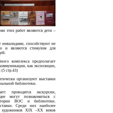
ами этих работ являются дети –
 инвалидами, способствуют не
но и являются стимулом для
дей.
ного комплекса предполагает
оммуникации, как экспозиции,
(5 стр.43)
тически организуют выставки
циальной библиотеки.
ет: проводятся экскурсии,
щие могут познакомиться с
стории ВОС и библиотеки.
ставки. Среди них наиболее
н художников XIX –XX веков