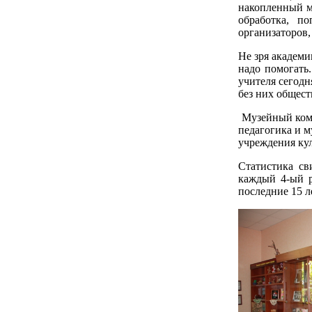
накопленный ма
обработка, п
организаторов,
Не зря академи
надо помогать
учителя сегодн
без них общест
Музейный комп
педагогика и 
учреждения кул
Статистика св
каждый 4-ый р
последние 15 л