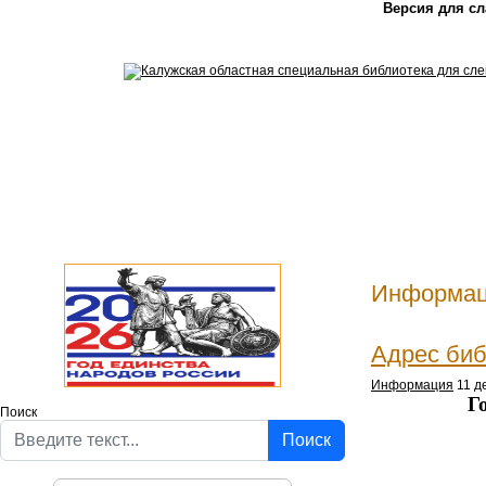
Версия для с
Информа
Адрес биб
Информация
11 д
Г
Поиск
Поиск