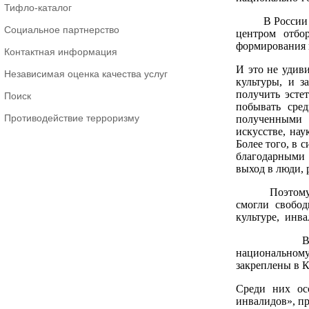
Тифло-каталог
В России муз
Социальное партнерство
центром отбор
формирования и
Контактная информация
И это не удив
Независимая оценка качества услуг
культуры, и з
получить эсте
Поиск
побывать сред
Противодействие терроризму
полученными о
искусстве, на
Более того, в 
благодарными 
выход в люди,
Поэтому сего
смогли свобод
культуре, инва
В то же вре
национальному
закреплены в К
Среди них ос
инвалидов», п