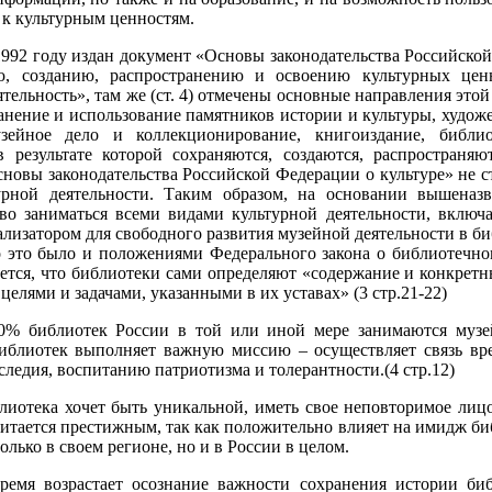
 к культурным ценностям.
1992 году издан документ «Основы законодательства Российской
ю, созданию, распространению и освоению культурных цен
ятельность», там же (ст. 4) отмечены основные направления этой
анение и использование памятников истории и культуры, худож
зейное дело и коллекционирование, книгоиздание, библи
 в результате которой сохраняются, создаются, распространя
сновы законодательства Российской Федерации о культуре» не 
урной деятельности. Таким образом, на основании вышеназ
о заниматься всеми видами культурной деятельности, включа
лизатором для свободного развития музейной деятельности в би
это было и положениями Федерального закона о библиотечном 
ается, что библиотеки сами определяют «содержание и конкретн
 целями и задачами, указанными в их уставах» (3 стр.21-22)
 библиотек России в той или иной мере занимаются музей
библиотек выполняет важную миссию – осуществляет связь вр
следия, воспитанию патриотизма и толерантности.(4 стр.12)
тека хочет быть уникальной, иметь свое неповторимое лицо,
итается престижным, так как положительно влияет на имидж биб
олько в своем регионе, но и в России в целом.
ремя возрастает осознание важности сохранения истории биб