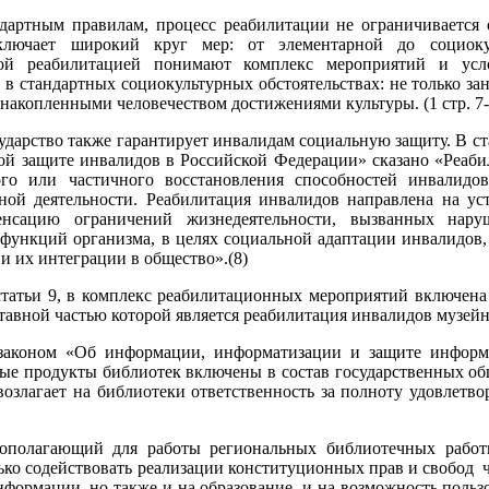
дартным правилам, процесс реабилитации не ограничивается 
лючает широкий круг мер: от элементарной до социоку
ной реабилитацией понимают комплекс мероприятий и усл
 в стандартных социокультурных обстоятельствах: не только за
 накопленными человечеством достижениями культуры. (1 стр. 7-
ударство также гарантирует инвалидам социальную защиту. В ста
ной защите инвалидов в Российской Федерации» сказано «Реаби
ого или частичного восстановления способностей инвалидо
ной деятельности. Реабилитация инвалидов направлена на ус
нсацию ограничений жизнедеятельности, вызванных нару
 функций организма, в целях социальной адаптации инвалидов
и их интеграции в общество».(8)
статьи 9, в комплекс реабилитационных мероприятий включена
тавной частью которой является реабилитация инвалидов музейны
законом «Об информации, информатизации и защите инфор
е продукты библиотек включены в состав государственных 
возлагает на библиотеки ответственность за полноту удовлетв
полагающий для работы региональных библиотечных работн
ько содействовать реализации конституционных прав и свобод 
нформации, но также и на образование, и на возможность польз