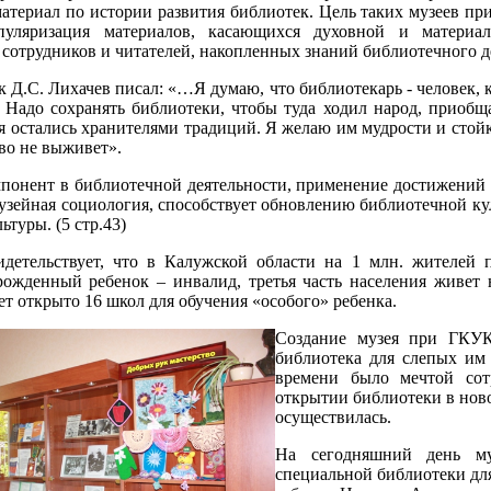
териал по истории развития библиотек. Цель таких музеев при
опуляризация материалов, касающихся духовной и материа
 сотрудников и читателей, накопленных знаний библиотечного д
к Д.С. Лихачев писал: «…Я думаю, что библиотекарь - человек, 
. Надо сохранять библиотеки, чтобы туда ходил народ, приобщ
я остались хранителями традиций. Я желаю им мудрости и стойк
во не выживет».
онент в библиотечной деятельности, применение достижений 
музейная социология, способствует обновлению библиотечной ку
ьтуры. (5 стр.43)
идетельствует, что в Калужской области на 1 млн. жителей 
ожденный ребенок – инвалид, третья часть населения живет 
ет открыто 16 школ для обучения «особого» ребенка.
Создание музея при ГКУК
библиотека для слепых им 
времени было мечтой сот
открытии библиотеки в нов
осуществилась.
На сегодняшний день му
специальной библиотеки дл