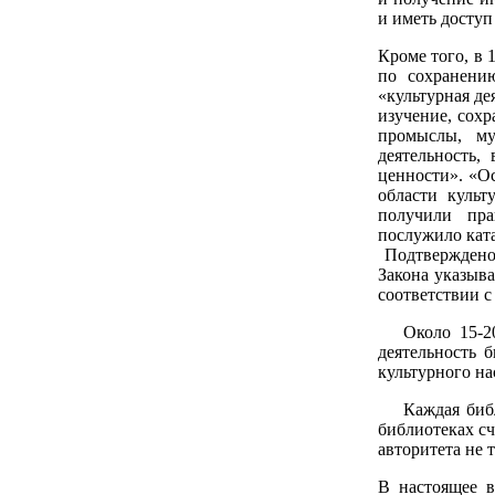
и иметь доступ
Кроме того, в 
по сохранени
«культурная де
изучение, сохр
промыслы, му
деятельность,
ценности». «О
области культ
получили прав
послужило ката
Подтверждено 
Закона указыв
соответствии с
Около 15-20%
деятельность 
культурного на
Каждая библио
библиотеках сч
авторитета не т
В настоящее в