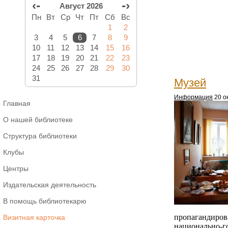
‹-
-›
Август 2026
Пн
Вт
Ср
Чт
Пт
Сб
Вс
1
2
3
4
5
6
7
8
9
10
11
12
13
14
15
16
17
18
19
20
21
22
23
24
25
26
27
28
29
30
31
Музей
Информация
20 о
Главная
О нашей библиотеке
Структура библиотеки
Клубы
Центры
Издательская деятельность
В помощь библиотекарю
пропагандиров
Визитная карточка
национально-г