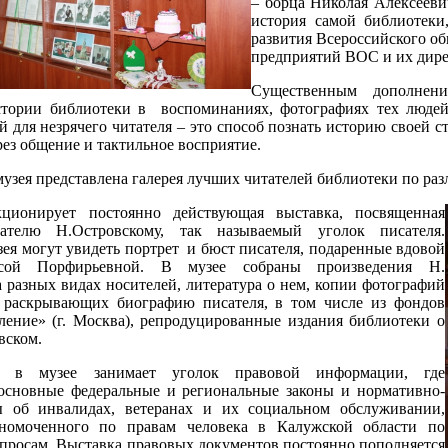
– борца Николая Алексеевич
история самой библиотеки
развития Всероссийского о
предприятий ВОС и их дире
Существенным дополнени
стории библиотеки в воспоминаниях, фотографиях тех людей,
й для незрячего читателя – это способ познать историю своей ст
рез общение и тактильное восприятие.
музея представлена галерея лучших читателей библиотеки по р
ционирует постоянно действующая выставка, посвященная
ателю Н.Островскому, так называемый уголок писателя.
ея могут увидеть портрет и бюст писателя, подаренные вдовой
исой Порфирьевной. В музее собраны произведения Н.
 разных видах носителей, литература о нем, копии фотографий
 раскрывающих биографию писателя, в том числе из фондов
ление» (г. Москва), репродуцированные издания библиотеки о
вском.
о в музее занимает уголок правовой информации, где
основные федеральные и региональные законы и нормативно-
ы об инвалидах, ветеранах и их социальном обслуживании,
номоченного по правам человека в Калужской области по
просам. Выставка правовых документов постоянно пополняется