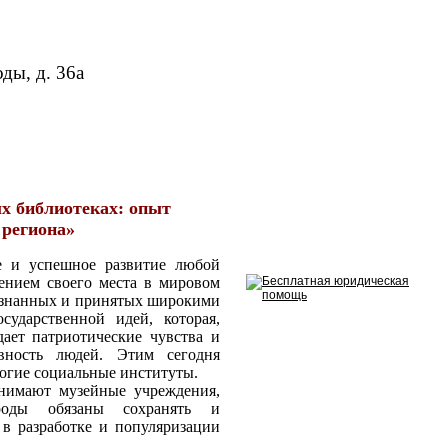
оды, д. 36а
х библиотеках: опыт
 региона»
и успешное развитие любой
ением своего места в мировом
сознанных и принятых широкими
сударственной идей, которая,
дает патриотические чувства и
вность людей. Этим сегодня
огие социальные институты.
анимают музейные учреждения,
оды обязаны сохранять и
 в разработке и популяризации