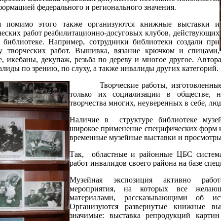
формацией федерального и регионального значения.
я помимо этого также организуются книжные выставки и
ческих работ реабилитационно-досуговых клубов, действующих
 библиотеке. Например, сотрудники библиотеки создали при
у творческих работ. Вышивка, вязание крючком и спицами,
, икебаны, декупаж, резьба по дереву и многое другое. Автор
лиды по зрению, по слуху, а также инвалиды других категорий.
Творческие работы, изготовленные
только их социализации в обществе, 
творчества многих, неуверенных в себе, лю
Наличие в структуре библиотеке музей
широкое применение специфических форм к
временные музейные выставки и просмотры 
Так, областные и районные ЦБС система
работ инвалидов своего района на базе спе
Музейная экспозиция активно работа
мероприятия, на которых все желаю
материалами, рассказывающими об и
Организуются развернутые книжные вы
значимые: выставка репродукций карти