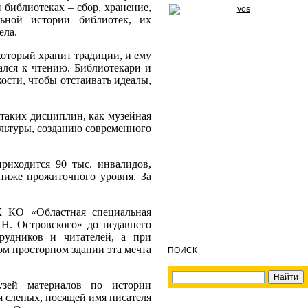
 библиотеках – сбор, хранение,
льной истории библиотек, их
ела.
который хранит традиции, и ему
ался к чтению. Библиотекари и
ости, чтобы отстаивать идеалы,
таких дисциплин, как музейная
льтуры, созданию современного
приходится 90 тыс. инвалидов,
ниже прожиточного уровня. За
 КО «Областная специальная
Н. Островского» до недавнего
рудников и читателей, а при
ом просторном здании эта мечта
ПОИСК
зей материалов по истории
я слепых, носящей имя писателя