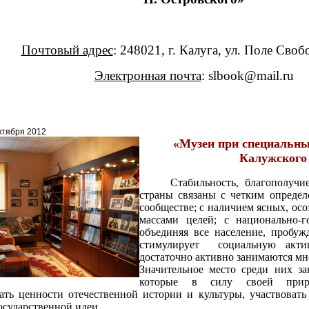
Почтовый адрес
: 248021, г. Калуга, ул. Поле Своб
Электронная почта
:
slbook
@
mail
.
ru
ктября 2012
«Музеи при специальны
Калужского
Стабильность, благополучие 
страны связаны с четким определ
сообществе; с наличием ясных, о
массами целей; с национально-го
объединяя все население, пробуж
стимулирует социальную акти
достаточно активно занимаются мн
Значительное место среди них з
которые в силу своей прир
ать ценности отечественной истории и культуры, участвовать
осударственной идеи.