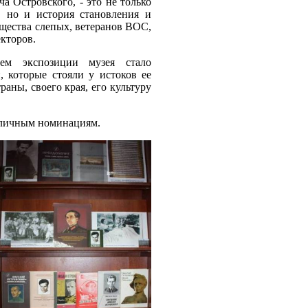
а Островского, - это не только
, но и история становления и
бщества слепых, ветеранов ВОС,
кторов.
ем экспозиции музея стало
 которые стояли у истоков ее
раны, своего края, его культуру
азличным номинациям.