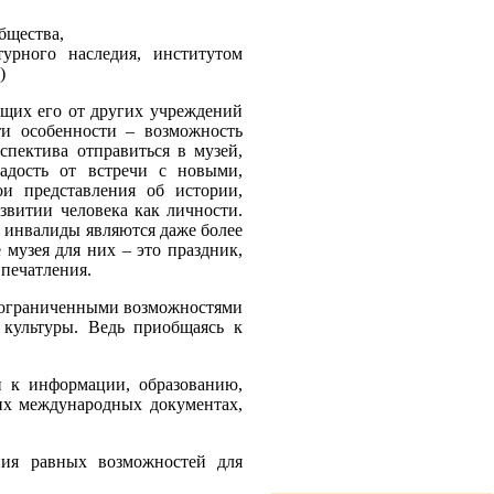
бщества,
турного наследия, институтом
)
ющих его от других учреждений
ти особенности – возможность
спектива отправиться в музей,
радость от встречи с новыми,
ои представления об истории,
звитии человека как личности.
й инвалиды являются даже более
музея для них – это праздник,
печатления.
ограниченными возможностями
 культуры. Ведь приобщаясь к
информации, образованию,
их международных документах,
ния равных возможностей для