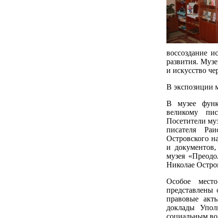
воссоздание и
развития. Музе
и искусство че
В экспозиции 
В музее функ
великому пис
Посетители муз
писателя Ра
Островского на
и документов,
музея «Преодо
Николае Остро
Особое мест
представлены 
правовые акт
доклады Упол
социальным во