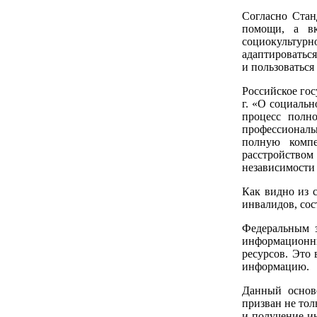
Согласно Стан
помощи, а вк
социокультур
адаптироваться
и пользоваться
Российское гос
г. «О социаль
процесс полн
профессиональ
полную компе
расстройством
независимости 
Как видно из 
инвалидов, сос
Федеральным 
информационны
ресурсов. Это 
информацию.
Данный осново
призван не тол
и получение и