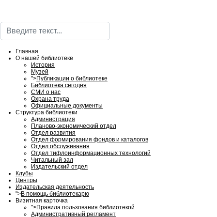
Поиск
Главная
О нашей библиотеке
История
Музей
">
Публикации о библиотеке
Библиотека сегодня
СМИ о нас
Охрана труда
Официальные документы
Структура библиотеки
Администрация
Планово-экономический отдел
Отдел развития
Отдел формирования фондов и каталогов
Отдел обслуживания
Отдел тифлоинформационных технологий
Читальный зал
Издательский отдел
Клубы
Центры
Издательская деятельность
">
В помощь библиотекарю
Визитная карточка
">
Правила пользования библиотекой
Административный регламент