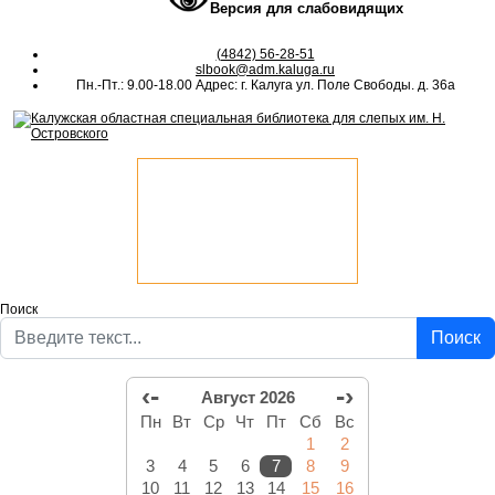
Версия для слабовидящих
(4842) 56-28-51
slbook@adm.kaluga.ru
Пн.-Пт.: 9.00-18.00 Адрес: г. Калуга ул. Поле Свободы. д. 36а
Поиск
Поиск
‹-
-›
Август 2026
Пн
Вт
Ср
Чт
Пт
Сб
Вс
1
2
3
4
5
6
7
8
9
10
11
12
13
14
15
16