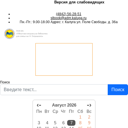
Версия для слабовидящих
(4842) 56-28-51
slbook@adm.kaluga.ru
Пн.-Пт.: 9.00-18.00 Адрес: г. Калуга ул. Поле Свободы. д. 36а
Поиск
Поиск
‹-
-›
Август 2026
Пн
Вт
Ср
Чт
Пт
Сб
Вс
1
2
3
4
5
6
7
8
9