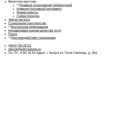
Визитная карточка
">
Правила пользования библиотекой
Административный регламент
Режим работы
Схема проезда
Тифло-каталог
Социальное партнерство
">
Контактная информация
Независимая оценка качества услуг
Поиск
">
Противодействие терроризму
(4842) 56-28-51
slbook@adm.kaluga.ru
Пн.-Пт.: 9.00-18.00 Адрес: г. Калуга ул. Поле Свободы. д. 36а