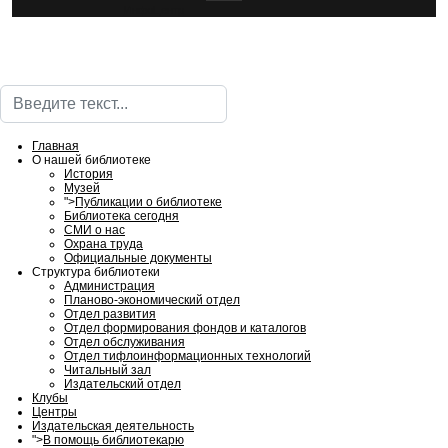
ИнфоЦентр
Поиск
Главная
О нашей библиотеке
История
Музей
">
Публикации о библиотеке
Библиотека сегодня
СМИ о нас
Охрана труда
Официальные документы
Структура библиотеки
Администрация
Планово-экономический отдел
Отдел развития
Отдел формирования фондов и каталогов
Отдел обслуживания
Отдел тифлоинформационных технологий
Читальный зал
Издательский отдел
Клубы
Центры
Издательская деятельность
">
В помощь библиотекарю