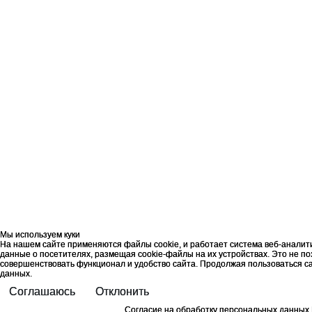
Мы используем куки
Мы используем куки
На нашем сайте применяются файлы cookie, и работает система веб-анали
На нашем сайте применяются файлы cookie, и работает система веб-анали
данные о посетителях, размещая cookie-файлы на их устройствах. Это не по
данные о посетителях, размещая cookie-файлы на их устройствах. Это не по
совершенствовать функционал и удобство сайта. Продолжая пользоваться с
совершенствовать функционал и удобство сайта. Продолжая пользоваться с
данных.
данных.
Соглашаюсь
Соглашаюсь
Отклонить
Отклонить
Согласие на обработку персональных данных
Согласие на обработку персональных данных