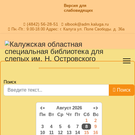
Версия для
слабовидящих
(4842) 56-28-51
slbook@adm.kaluga.ru
Пн.-Пт.: 9.00-18.00 Адрес: г. Калуга ул. Поле Свободы. д. 36а
Поиск
Поиск
‹-
-›
Август 2026
Пн
Вт
Ср
Чт
Пт
Сб
Вс
1
2
3
4
5
6
7
8
9
10
11
12
13
14
15
16