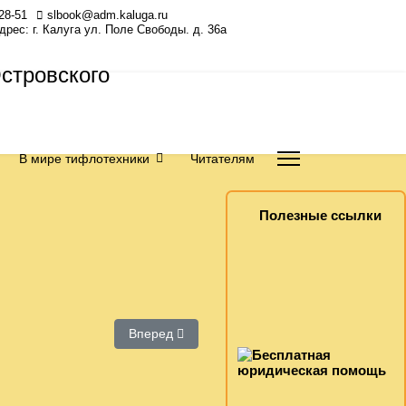
28-51
slbook@adm.kaluga.ru
Адрес: г. Калуга ул. Поле Свободы. д. 36а
В мире тифлотехники
Читателям
Полезные ссылки
онального устного журнала «Лад»
Следующий: Участие в вебинаре РГДБ
Вперед