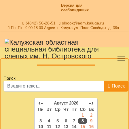
Версия для
слабовидящих
(4842) 56-28-51
slbook@adm.kaluga.ru
Пн.-Пт.: 9.00-18.00 Адрес: г. Калуга ул. Поле Свободы. д. 36а
Поиск
Поиск
‹-
-›
Август 2026
Пн
Вт
Ср
Чт
Пт
Сб
Вс
1
2
3
4
5
6
7
8
9
10
11
12
13
14
15
16