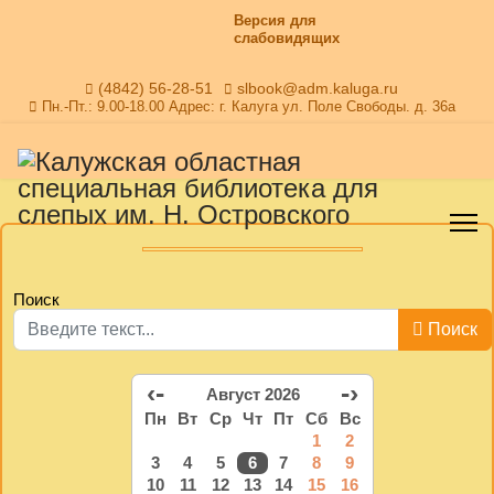
Версия для
слабовидящих
(4842) 56-28-51
slbook@adm.kaluga.ru
Пн.-Пт.: 9.00-18.00 Адрес: г. Калуга ул. Поле Свободы. д. 36а
Поиск
Поиск
‹-
-›
Август 2026
Пн
Вт
Ср
Чт
Пт
Сб
Вс
1
2
3
4
5
6
7
8
9
10
11
12
13
14
15
16